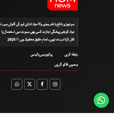
ہم نیوز پر شائع یا نشر ہونے والا مواد ادارتی ٹیم کی کاوش ہے۔ 
مواد کو بغیر پیشگی اجازت کسی بھی صورت میں استعمال یا
نقل کرنا درست نہیں۔ تمام حقوق محفوظ ہیں © 2026
رابطہ کریں
پرائیویسی پالیسی
ہمیں فالو کریں
WhatsApp
Twitter
Facebook
Facebook