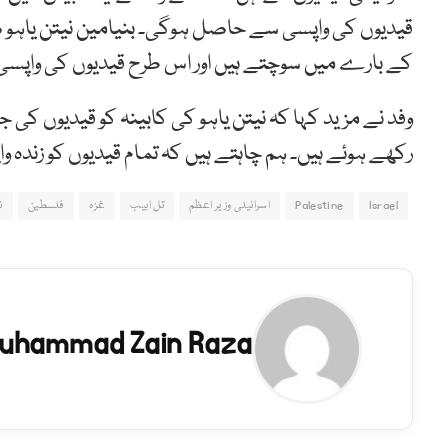
قیدیوں کی واپسی سے حاصل ہوگی۔ بنیامین نیتن یاہو صر
کے بارے میں سوچتے ہیں اور اس طرح قیدیوں کی واپسی ک
وفد نے مزید کہا کہ نیتن یاہو کی کابینہ کو قیدیوں کی جا
رکھے ہوئے ہیں۔ ہم چاہتے ہیں کہ تمام قیدیوں کو زندہ وا
Israel
Palestine
اسرائیلی وزیر اعظم
تل ابیب
غزہ
فلسطین
ن
uhammad Zain Raza