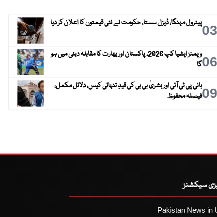
پیٹرول مہنگا، ڈیزل سستا، حکومت نے نئی قیمتوں کا اعلان کر دیا
0
ویمنز ایشیا کپ 2026، پاکستان اور بھارت کا مقابلہ دبئی میں ہو
0
گا
بانی پی ٹی آئی اور بشریٰ بی بی کی قیدِ تنہائی کیس، دلائل مکمل،
0
فیصلہ محفوظ
یزی سیکشنز
Pakistan News in 