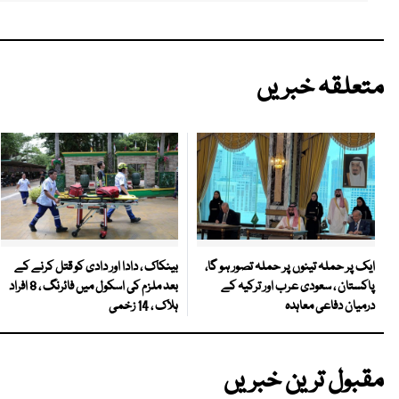
متعلقہ خبریں
بینکاک ، دادا اور دادی کو قتل کرنے کے
ایک پر حملہ تینوں پر حملہ تصور ہو گا،
بعد ملزم کی اسکول میں فائرنگ ، 8 افراد
پاکستان ، سعودی عرب اور ترکیہ کے
ہلاک ، 14 زخمی
درمیان دفاعی معاہدہ
مقبول ترین خبریں