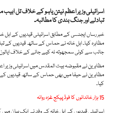
اسرائیلی وزیر اعظم نیتن یاہو کے خلاف تل ابیب 
تبادلے اور جنگ بندی کا مطالبہ۔
خبر رساں ایجنسی کے مطابق اسرائیلی قیدیوں کے اہل خ
مظاہرہ کیا۔ اہل خانہ نے حماس کے ساتھ قیدیوں کے
جانب سے کوئی سمجھوتہ نہ کیے جانے کے خلاف ایالون ش
مظاہرین نے مقبوضہ بیت المقدس میں اسرائیلی وزیر اع
مظاہرین نے حیفا میں بھی حماس کے ساتھ قیدیوں کے ت
کیا۔
15 ہزار خاندانوں کا فوڈ پیکج غزہ روانہ
اسرائیلی قیدیوں کے اہل خانہ کے وفد نے ایک بیان میں 