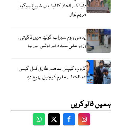
دنیا کے اتحاد کا نیا باب شروع ہوگیا،
مریم نواز
ایدھی ہوم سہراب گوٹھ میں ڈکیتی،
وزیراعلیٰ سندھ نے نوٹس لے لیا
گروپ کیپٹن عاصم طارق قتل کیس،
عدالت نے ملزم کو جیل بھیج دیا
ہمیں فالو کریں
WhatsApp
Twitter
Facebook
Facebook