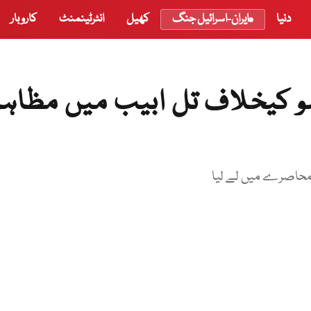
دنیا
ایران-اسرائیل جنگ
کھیل
انٹرٹینمنٹ
کاروبار
ہو کیخلاف تل ابیب میں مظاہر
 محاصرے میں لے لیا