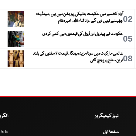
آزاد کشمیر میں حکومت بنانیکی پوزیشن میں ہیں ، مینڈیٹ
3
02
چھیننے نہیں دیں گے ، رانا ثناء اللہ ، امیر مقام
حکومت نے پیٹرول اور ڈیزل کی قیمتوں میں کمی کر دی
6
05
عالمی مارکیٹ میں سونا مزید مہنگا ، قیمت 7 ہفتوں کی بلند
9
08
ترین سطح پر پہنچ گئی
نیوز کیٹیگریز
انگر
صفحۂ اول
Urdu