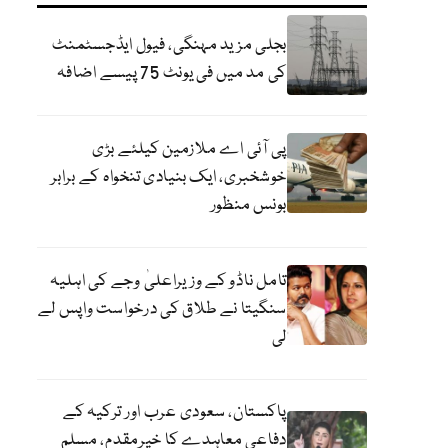
بجلی مزید مہنگی، فیول ایڈجسٹمنٹ
کی مد میں فی یونٹ 75 پیسے اضافہ
پی آئی اے ملازمین کیلئے بڑی
خوشخبری، ایک بنیادی تنخواہ کے برابر
بونس منظور
تامل ناڈو کے وزیراعلیٰ وجے کی اہلیہ
سنگیتا نے طلاق کی درخواست واپس لے
لی
پاکستان، سعودی عرب اور ترکیہ کے
دفاعی معاہدے کا خیرمقدم، مسلم