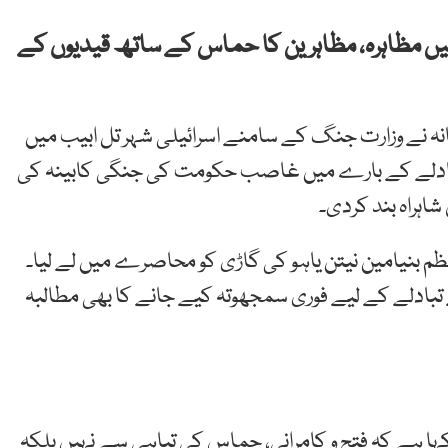
میں مظاہرہ، مظاہرین کا حماس کے ساتھ قیدیوں کے
انہ نے وزارت جنگ کے سامنے اسرائیلی شہر تل ابیب میں
 تبادلے کے بارے میں غاصب حکومت کی جنگی کابینہ کی
اہراہ بند کردی۔
ظم بنیامین نیتن یاہو کی گاڑی کو محاصرے میں لے لیا۔
بادلے کے لیے فوری سمجھوتہ کیے جانے کا بھی مطالبہ
کہا ہے کہ فتح و کامرانی، حماس کی تباہی سے نہیں بلکہ