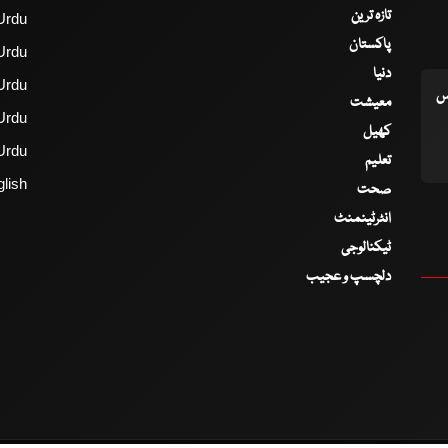
تازہ ترین
Urdu
پاکستان
Urdu
دنیا
Urdu
اس
معیشت
Urdu
کھیل
Urdu
تعلیم
lish
صحت
انٹرٹینمنٹ
ٹیکنالوجی
دلچسپ و عجیب