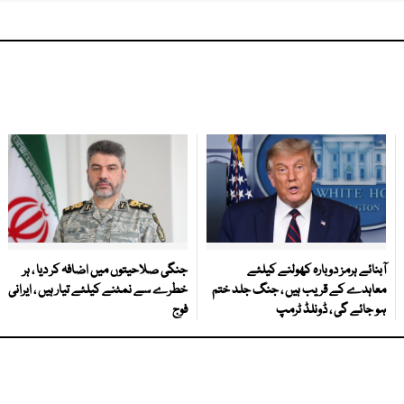
آبنائے ہرمز دوبارہ کھولنے کیلئے
جنگی صلاحیتوں میں اضافہ کر دیا ، ہر
معاہدے کے قریب ہیں ، جنگ جلد ختم
خطرے سے نمٹنے کیلئے تیار ہیں ، ایرانی
ہو جائے گی ، ڈونلڈ ٹرمپ
فوج