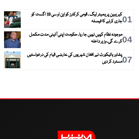
کیریبین پریمیئر لیگ ، قومی کرکٹرز کو این او سی 19 اگست کو
01
جاری کرنے کا فیصلہ
موجودہ نظام کہیں نہیں جا رہا، حکومت اپنی آئینی مدت مکمل
04
کرے گی، وزیر داخلہ
پشاور ہائیکورٹ نے افغان شہریوں کی عارضی قیام کی درخواستیں
07
مسترد کر دیں