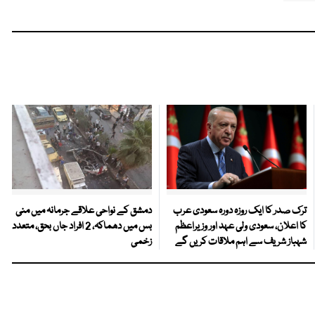
ترک صدر کا ایک روزہ دورہ سعودی عرب
دمشق کے نواحی علاقے جرمانہ میں منی
کا اعلان، سعودی ولی عہد اور وزیراعظم
بس میں دھماکہ، 2 افراد جاں بحق، متعدد
شہباز شریف سے اہم ملاقات کریں گے
زخمی