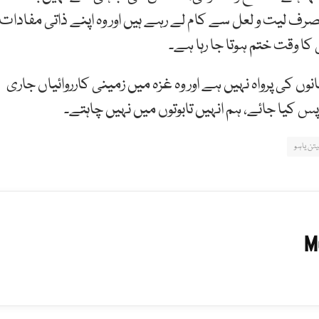
ف لیت و لعل سے کام لے رہے ہیں اور وہ اپنے ذاتی مفادات
ا وقت ختم ہوتا جا رہا ہے۔
نوں کی پرواہ نہیں ہے اور وہ غزہ میں زمینی کارروائیاں جاری
پس کیا جائے، ہم انہیں تابوتوں میں نہیں چاہتے۔
یتن یاہو
M