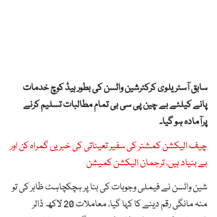
سابق آسٹریلوی کرکٹرشین واٹسن کی بطور ہیڈ کوچ خدمات
پانے کیلئے بے چین پی سی بی تمام مطالبات تسلیم کرنے
پر
آمادہ ہو گیا۔
چیف الیکشن کمشنر کی سفیر تعیناتی کی خبریں گمراہ کن اور
بے بنیاد ہیں، ترجمان الیکشن کمیشن
شین واٹسن نے فیملی وجوہات کی بنا پر ہچکچاہٹ ظاہر کی تو
منہ مانگی رقم دینے کا کہا گیا، معاملات 20 لاکھ ڈالر