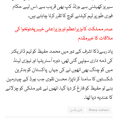
سیریز کھیلنی ہے ،ورلڈ کپ بھی قریب ہے ،اس لیے حکام
فوری طور پر ٹیم کیلئے کوچ کا تقرر کرنا چاہتے ہیں۔
صدر مملکت کا وزیراعظم اور وزیراعلیٰ خیبرپختونخوا کی
ملاقات کا خیرمقدم
یاد رہےذکا اشرف کے دور میں محمد حفیظ کو ٹیم ڈائریکٹر
کی ذمہ داری سونپی گئی تھی، دورہ آسٹریلیا اور نیوزی لینڈ
میں کو چنگ بھی انھوں نے کی جہاں پاکستان کو بدترین
شکستوں کا سامنا کر ناپڑا، محسن نقوی جب بورڈ کے چیئرمین
بنے تو حفیظ کو فارغ کر دیا گیا، انھوں نے غیر ملکی کو چز لانے
کا عندیہ دیا تھا۔
Shane watson
شین واٹسن