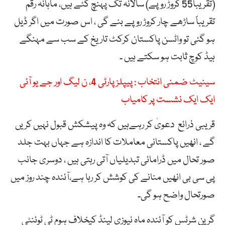
(تقریبا55 کروڑ روپے) سالانہ تک پہنچ گئے ہیں، ماہانہ رقم
تقریباً ساڑھے چار کروڑ روپے بنے گی ، اس صورت میں اگر ڈیل
ہو گئی تو واٹسن پاکستان کرکٹ تاریخ کے سب سے مہنگے
ہیڈ کوچ ثابت ہو سکتے ہیں ۔
سینیٹ ضمنی انتخاب : پیپلز پارٹی 4، ن لیگ اور جے یو آئی
ایک ایک نشست پر کامیاب
قریبی ذرائع دعویٰ کر رہےہیں کہ وہ پیشکش قبول نہیں کریں
گے ، انھیں پاکستانی معاملات کا اندازہ ہے جہاں بہت جلد
صور تحال میں ڈرامائی تبدیلیاں آتی رہتی ہیں ، دوسری جانب
پی سی بی انھیں منانے کی کوشش کر رہا ہے،آئندہ چند روز میں
صورتحال واضح ہو گی۔
گرین شرٹس کو آئندہ ماہ نیوزی لینڈ کیخلاف ہوم ٹی ٹوئنٹی