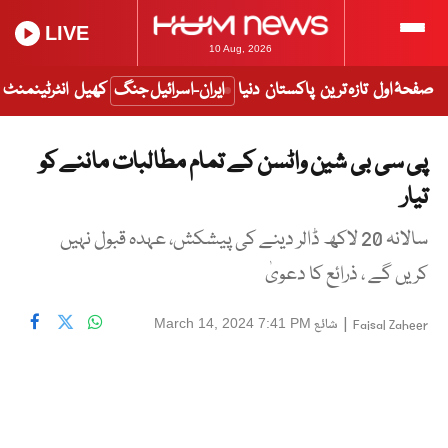
LIVE
10 Aug, 2026
صفحۂ اول
تازہ ترین
پاکستان
دنیا
ایران-اسرائیل جنگ
کھیل
انٹرٹینمنٹ
پی سی بی شین واٹسن کے تمام مطالبات ماننے کو
تیار
سالانہ 20 لاکھ ڈالر دینے کی پیشکش، عہدہ قبول نہیں
کریں گے ، ذرائع کا دعویٰ
|
شائع
March 14, 2024 7:41 PM
Faisal Zaheer