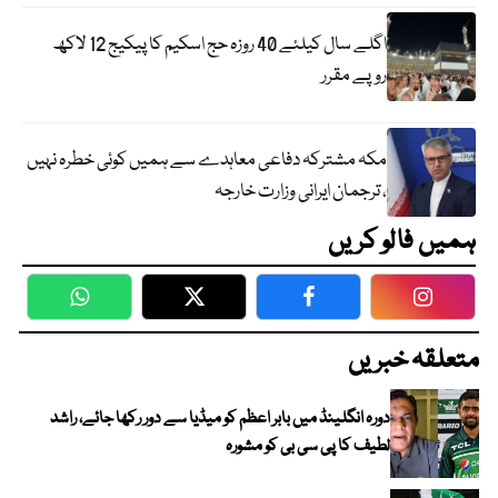
اگلے سال کیلئے 40 روزہ حج اسکیم کا پیکیج 12 لاکھ
روپے مقرر
مکہ مشترکہ دفاعی معاہدے سے ہمیں کوئی خطرہ نہیں
، ترجمان ایرانی وزارت خارجہ
ہمیں فالو کریں
WhatsApp
Twitter
Facebook
Faceboo
متعلقہ خبریں
دورہ انگلینڈ میں بابر اعظم کو میڈیا سے دور رکھا جائے، راشد
لطیف کا پی سی بی کو مشورہ