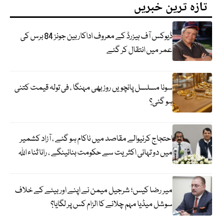
تازہ ترین خبریں
ڈیوکس آف ہیزرڈ کے معروف اداکار بین جونز 84 برس کی
عمر میں انتقال کر گئے
سونا مسلسل پانچویں روز بھی مہنگا ، فی تولہ قیمت کتنی
ہو گئی؟
احتجاج کرنیوالے مقاصد میں ناکام ہو گئے ، آزاد کشمیر
میں دو تہائی اکثریت سے حکومت بنائینگے ، رانا ثناء اللہ
میر رضا کیس؛ شرجیل میمن نے اپنے اور بیٹے کے خلاف
سوشل میڈیا مہم چلانے کا الزام کس پر لگایا؟