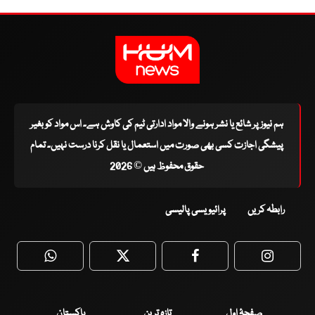
ہم نیوز پر شائع یا نشر ہونے والا مواد ادارتی ٹیم کی کاوش ہے۔ اس مواد کو بغیر
پیشگی اجازت کسی بھی صورت میں استعمال یا نقل کرنا درست نہیں۔ تمام
حقوق محفوظ ہیں © 2026
رابطہ کریں
پرائیویسی پالیسی
WhatsApp
Twitter
Facebook
Faceboo
صفحۂ اول
تازہ ترین
پاکستان