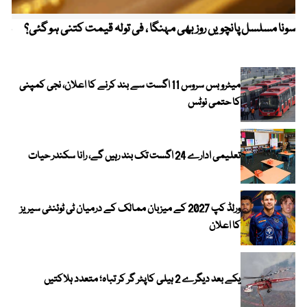
سونا مسلسل پانچویں روز بھی مہنگا ، فی تولہ قیمت کتنی ہو گئی؟
مکہ
ایر
میٹرو بس سروس 11 اگست سے بند کرنے کا اعلان، نجی کمپنی
کا حتمی نوٹس
تعلیمی ادارے 24 اگست تک بند رہیں گے، رانا سکندر حیات
ورلڈ کپ 2027 کے میزبان ممالک کے درمیان ٹی ٹوئنٹی سیریز
کا اعلان
یکے بعد دیگرے 2 ہیلی کاپٹر گر کر تباہ؛ متعدد ہلاکتیں