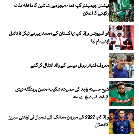
نیشنل چیمپئنز کپ: تمام میچز میں شائقین کا داخلہ مفت
رکھنے کا اعلان
ای اسپورٹس ورلڈ کپ؛ پاکستان کے محمد زبیر نے ٹیکن 8 ٹائٹل
اپنے نام لیا
معروف فٹبالر لیونل میسی کے والد انتقال کر گئے
شیخ حسینہ واجد کی حمایت، شکیب الحسن پر بنگلہ دیش
کرکٹ کے دروازے بند
ورلڈ کپ 2027 کے میزبان ممالک کے درمیان ٹی ٹوئنٹی سیریز
کا اعلان