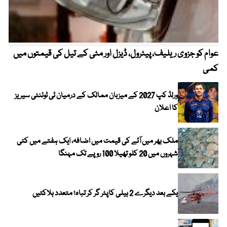
عوام کو جزوی ریلیف، پیٹرول، ڈیزل اور مٹی کے تیل کی قیمتوں میں
4 روز میں سونے کی قیمت میں بڑا اضافہ
کمی
ورلڈ کپ 2027 کے میزبان ممالک کے درمیان ٹی ٹوئنٹی سیریز
کا اعلان
ملک بھر میں آٹے کی قیمت میں اضافہ، ایک ہفتے میں کئی
شہروں میں 20 کلو تھیلا 100 روپے تک مہنگا
یکے بعد دیگرے 2 ہیلی کاپٹر گر کر تباہ؛ متعدد ہلاکتیں