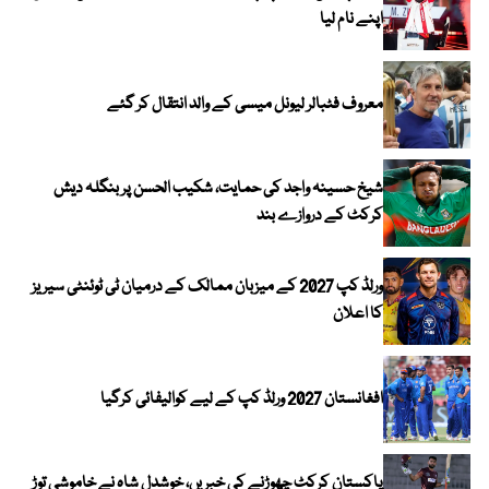
اپنے نام لیا
معروف فٹبالر لیونل میسی کے والد انتقال کر گئے
شیخ حسینہ واجد کی حمایت، شکیب الحسن پر بنگلہ دیش
کرکٹ کے دروازے بند
ورلڈ کپ 2027 کے میزبان ممالک کے درمیان ٹی ٹوئنٹی سیریز
کا اعلان
افغانستان 2027 ورلڈ کپ کے لیے کوالیفائی کرگیا
پاکستان کرکٹ چھوڑنے کی خبریں، خوشدل شاہ نے خاموشی توڑ