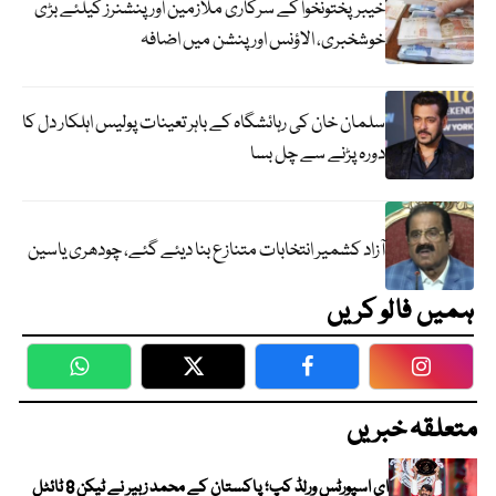
خیبرپختونخوا کے سرکاری ملازمین اور پنشنرز کیلئے بڑی
خوشخبری، الاؤنس اور پنشن میں اضافہ
سلمان خان کی رہائشگاہ کے باہر تعینات پولیس اہلکار دل کا
دورہ پڑنے سے چل بسا
آزاد کشمیر انتخابات متنازع بنا دیئے گئے، چودھری یاسین
ہمیں فالو کریں
WhatsApp
Twitter
Facebook
Faceboo
متعلقہ خبریں
ای اسپورٹس ورلڈ کپ؛ پاکستان کے محمد زبیر نے ٹیکن 8 ٹائٹل