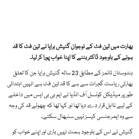
بھارت میں تین فٹ کے نوجوان گنیش برایا نے تین فٹ کا قد
ہونے کے باوجود ڈاکٹر بننے کا اپنا خواب پورا کر لیا۔
ہندوستان ٹائمز کے مطابق 23 سالہ گنیش برایا جن کا تعلق
بھارتی ریاست گجرات سے ہے کا قد تین فٹ ہے انہیں ابتدائی
طور پر میڈیکل کونسل آف انڈیا نے ایم بی بی ایس میں داخلے
کے لیے نااہل قرار دے دیا تھا اور کہا تھا کہ چھوٹے قد کی وجہ
سے وہ ایمرجنسی کیسز نہیں سنبھال سکتے۔
گنیش نے اس کے باوجود ہمت نہیں ہاری اور اپنے خواب کو