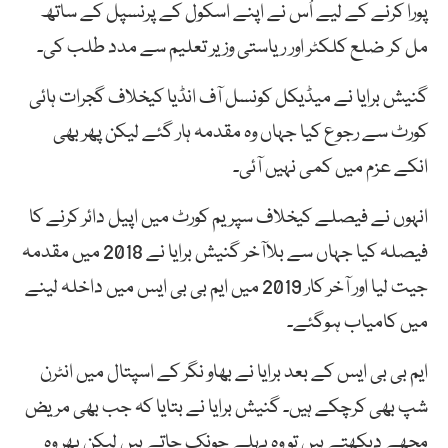
پورا کرنے کے لیے اُس نے اپنے اسکول کے پرنسپل کے ساتھ
مل کر ضلع کلکٹر اور ریاستی وزیر تعلیم سے مدد طلب کی۔
گنیش برایا نے میڈیکل کونسل آف انڈیا کیخلاف گجرات ہائی
کورٹ سے رجوع کیا جہاں وہ مقدمہ ہار گئے لیکن پھر بھی
انکے عزم میں کمی نہیں آئی۔
انہوں نے فیصلے کیخلاف سپریم کورٹ میں اپیل دائر کرنے کا
فیصلہ کیا جہاں سے بلاآخر گنیش برایا نے 2018 میں مقدمہ
جیت لیا اور آخر کار 2019 میں ایم بی بی ایس میں داخلہ لینے
میں کامیاب ہوگئے۔
ایم بی بی ایس کے بعد برایا نے بھاو نگر کے اسپتال میں انٹرن
شپ بھی کرچکے ہیں۔ گنیش برایا نے بتایا کہ جب بھی مریض
مجھے دیکھتے ہیں تو وہ پہلے چونک جاتے ہیں لیکن پھر وہ