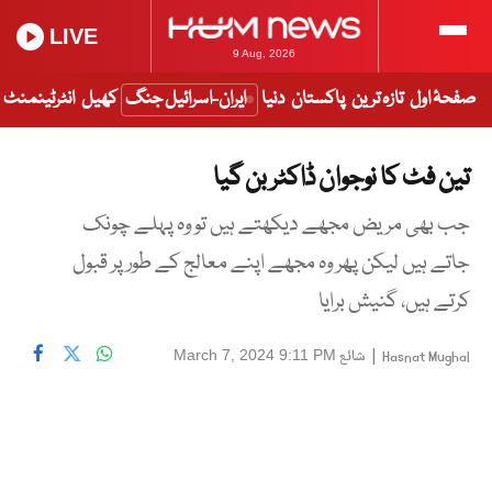
LIVE
9 Aug, 2026
صفحۂ اول
تازہ ترین
پاکستان
دنیا
ایران-اسرائیل جنگ
کھیل
انٹرٹینمنٹ
تین فٹ کا نوجوان ڈاکٹر بن گیا
جب بھی مریض مجھے دیکھتے ہیں تو وہ پہلے چونک
جاتے ہیں لیکن پھر وہ مجھے اپنے معالج کے طور پر قبول
کرتے ہیں، گنیش برایا
|
شائع
March 7, 2024 9:11 PM
Hasnat Mughal