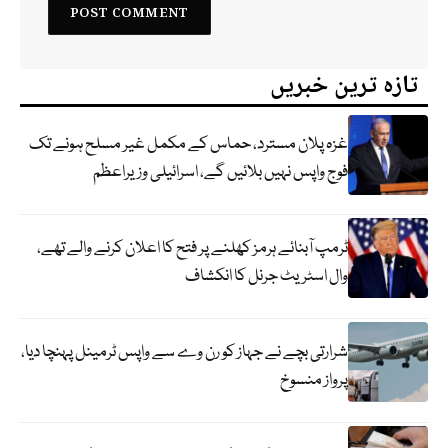
تازہ ترین خبریں
غزہ پلان مسترد، حماس کے مکمل غیر مسلح ہونے تک
فوج واپس نہیں بلائیں گے، اسرائیلی وزیراعظم
ٹرمپ آبنائے ہرمز کھلنے پر فتح کا اعلان کرنے والے تھے،
وال اسٹریٹ جرنل کا انکشاف
شرارتی بچے نے جہاز کو رن وے سے واپس ٹرمینل پہنچا دیا،
پرواز منسوخ