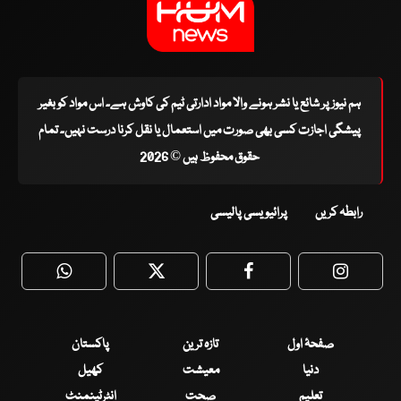
ہم نیوز پر شائع یا نشر ہونے والا مواد ادارتی ٹیم کی کاوش ہے۔ اس مواد کو بغیر
پیشگی اجازت کسی بھی صورت میں استعمال یا نقل کرنا درست نہیں۔ تمام
حقوق محفوظ ہیں © 2026
رابطہ کریں
پرائیویسی پالیسی
WhatsApp
Twitter
Facebook
Faceboo
صفحۂ اول
تازہ ترین
پاکستان
دنیا
معیشت
کھیل
تعلیم
صحت
انٹرٹینمنٹ