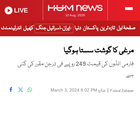
LIVE
10 Aug, 2026
صفحۂ اول
تازہ ترین
پاکستان
دنیا
ایران-اسرائیل جنگ
کھیل
انٹرٹینمنٹ
مرغی کا گوشت سستا ہوگیا
فارمی انڈوں کی قیمت 249 روپے فی درجن مقرر کی گئی
ہے
|
شائع
March 3, 2024 8:02 PM
Faisal Zaheer