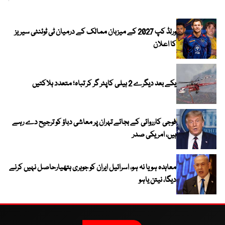
کیا
ورلڈ کپ 2027 کے میزبان ممالک کے درمیان ٹی ٹوئنٹی سیریز
کا اعلان
یکے بعد دیگرے 2 ہیلی کاپٹر گر کر تباہ؛ متعدد ہلاکتیں
فوجی کارروائی کے بجائے تہران پر معاشی دباؤ کو ترجیح دے رہے
ہیں، امریکی صدر
معاہدہ ہو یا نہ ہو، اسرائیل ایران کو جوہری ہتھیارحاصل نہیں کرنے
دیگا، نیتن یاہو