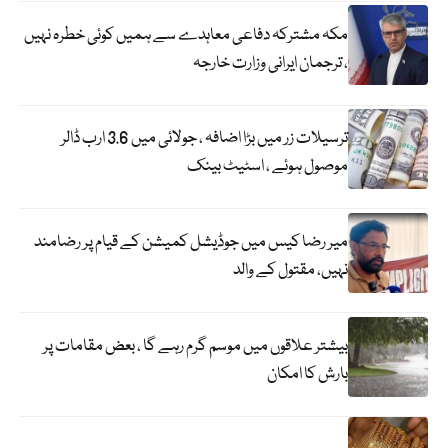
مکہ مشترکہ دفاعی معاہدے سے ہمیں کوئی خطرہ نہیں
، ترجمان ایرانی وزارت خارجہ
ترسیلات زر میں بڑا اضافہ ، جولائی میں 3.6 ارب ڈالر
موصول ہوئے ، اسٹیٹ بینک
میر رضا کیس میں جوڈیشل کمیشن کے قیام پر رضامند
نہیں، مقتول کے والد
بیشتر علاقوں میں موسم گرم رہے گا ، بعض مقامات پر
بارش کا امکان