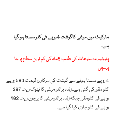
مارکیٹ میں مرغی کاگوشت 4 روپے فی کلو سستا ہو گیا
ہے۔
پٹرولیم مصنوعات کی طلب 5ماہ کی کم ترین سطح پر جا
پہنچی
4 روپے سستا ہونے سے گوشت کی سرکاری قیمت 583 روپے
کلو مقرر کی گئی ہے۔ زندہ برائلر مرغی کا تھوک ریٹ 387
روپے فی کلومقرر جبکہ زندہ برائلرمرغی کا پرچون ریٹ 402
روپے فی کلو جاری کیا گیا ہے۔