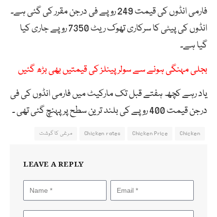
فارمی انڈوں کی قیمت 249 روپے فی درجن مقرر کی گئی ہے۔
انڈوں کی پیٹی کا سرکاری تھوک ریٹ 7350 روپے جاری کیا
گیا ہے۔
بجلی مہنگی ہونے سے سولر پینلز کی قیمتیں بھی بڑھ گئیں
یاد رہے کچھ ہفتے قبل تک مارکیٹ میں فارمی انڈوں کی فی
درجن قیمت 400 روپے کی بلند ترین سطح پر پہنچ گئی تھی ۔
Chicken
Chicken Price
Chicken rates
مرغی کا گوشت
LEAVE A REPLY