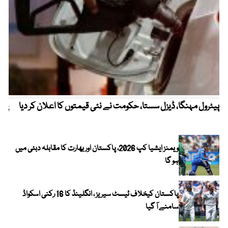
پیٹرول مہنگا، ڈیزل سستا، حکومت نے نئی قیمتوں کا اعلان کر دیا
پنج
ویمنز ایشیا کپ 2026، پاکستان اور بھارت کا مقابلہ دبئی میں
ہو گا
پاکستان کیخلاف ٹیسٹ سیریز ، انگلینڈ کا 16 رکنی اسکواڈ
سامنے آ گیا