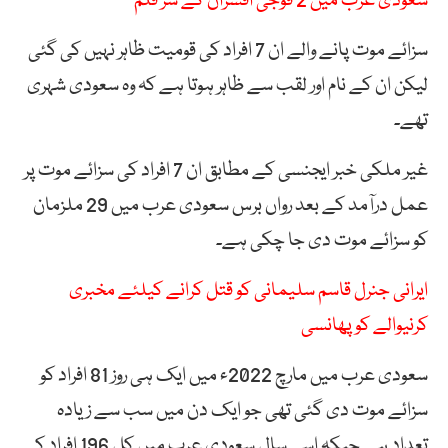
سعودی عرب میں 2 فوجی افسران کے سر قلم
سزائے موت پانے والے ان 7 افراد کی قومیت ظاہر نہیں کی گئی
لیکن ان کے نام اور لقب سے ظاہر ہوتا ہے کہ وہ سعودی شہری
تھے۔
غیر ملکی خبر ایجنسی کے مطابق ان 7 افراد کی سزائے موت پر
عمل درآمد کے بعد رواں برس سعودی عرب میں 29 ملزمان
کو سزائے موت دی جا چکی ہے۔
ایرانی جنرل قاسم سلیمانی کو قتل کرانے کیلئے مخبری
کرنیوالے کو پھانسی
سعودی عرب میں مارچ 2022ء میں ایک ہی روز 81 افراد کو
سزائے موت دی گئی تھی جو ایک دن میں سب سے زیادہ
تعداد ہے جبکہ اسی سال سعودی عرب میں کل 196 افراد کی