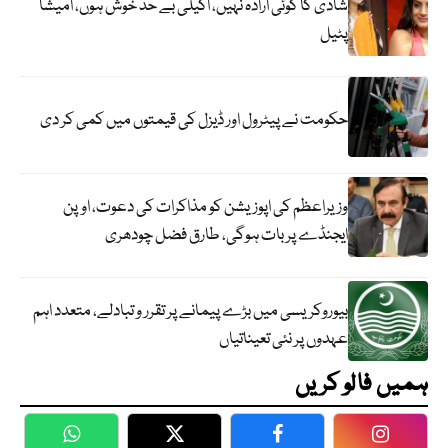
شادی کا کوئی ارادہ نہیں، اکیلی بے حد خوش ہوں، امیشا
پٹیل
حکومت نے پیٹرول اور ڈیزل کی قیمتوں میں کمی کر دی
وزیراعظم کی اپوزیشن کو مذاکرات کی دعوت، اوپن
ایجنڈے پر بات ہوگی، طارق فضل چودھری
بیوروکریسی میں بڑے پیمانے پر تقرر و تبادلے، متعدد اہم
عہدوں پر نئی تعیناتیاں
ہمیں فالو کریں