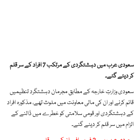
سعودی عرب میں دہشتگردی کے مرتکب 7 افراد کے سر قلم
کر دیئے گئے۔
سعودی وزارتِ خارجہ کے مطابق مجرمان دہشتگرد تنظیمیں
قائم کرنے اور ان کی مالی معاونت میں ملوث تھے، مذکورہ افراد
کے دہشتگردی اور قومی سلامتی کو خطرے میں ڈالنے کے
الزام میں سر قلم کر دیئے گئے۔