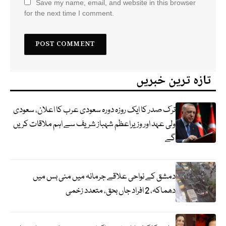
Save my name, email, and website in this browser
for the next time I comment.
تازہ ترین خبریں
ترک صدر کا ایک روزہ دورہ سعودی عرب کا اعلان، سعودی
ولی عہد اور وزیراعظم شہباز شریف سے اہم ملاقات کریں
گے
دمشق کے نواحی علاقے جرمانہ میں منی بس میں
دھماکہ، 2 افراد جاں بحق، متعدد زخمی