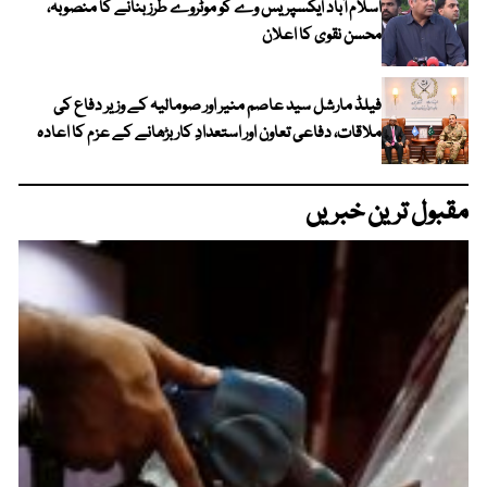
اسلام آباد ایکسپریس وے کو موٹروے طرز بنانے کا منصوبہ،
محسن نقوی کا اعلان
فیلڈ مارشل سید عاصم منیر اور صومالیہ کے وزیر دفاع کی
ملاقات، دفاعی تعاون اور استعدادِ کار بڑھانے کے عزم کا اعادہ
مقبول ترین خبریں