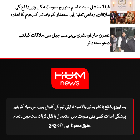
فیلڈ مارشل سید عاصم منیر اور صومالیہ کے وزیر دفاع کی
ملاقات، دفاعی تعاون اور استعدادِ کار بڑھانے کے عزم کا اعادہ
عمران خان اور بشریٰ بی بی سے جیل میں ملاقات کیلئے
درخواست دائر
ہم نیوز پر شائع یا نشر ہونے والا مواد ادارتی ٹیم کی کاوش ہے۔ اس مواد کو بغیر
پیشگی اجازت کسی بھی صورت میں استعمال یا نقل کرنا درست نہیں۔ تمام
حقوق محفوظ ہیں © 2026