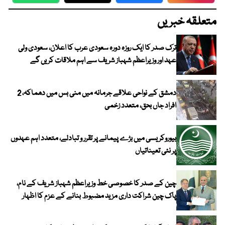
WhatsApp
Twitter
Facebook
Faceboo
متعلقہ خبریں
ترک صدر کا ایک روزہ دورہ سعودی عرب کا اعلان، سعودی ولی
عہد اور وزیراعظم شہباز شریف سے اہم ملاقات کریں گے
دمشق کے نواحی علاقے جرمانہ میں منی بس میں دھماکہ، 2
افراد جاں بحق، متعدد زخمی
بیوروکریسی میں بڑے پیمانے پر تقرر و تبادلے، متعدد اہم عہدوں
پر نئی تعیناتیاں
چین کے صدر کا خصوصی خط وزیراعظم شہباز شریف کے نام،
پاک چین شراکت داری مزید مضبوط بنانے کے عزم کا اظہار