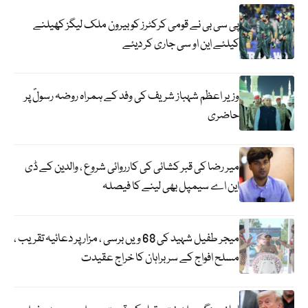
پی سی بی نے قومی کرکٹرز کو بیرون ملک لیگز کھیلنے
کیلئے این او سی جاری کر دیئے
وزیر اعظم شہباز شریف کی وفد کے ہمراہ روضہ رسولؐ پر
حاضری
میر رضا کی قبر کشائی کی کارروائی شروع ، والدین کے ڈی
این اے سیمپل بھی لینے کا فیصلہ
میجر طفیل شہید کی 68 ویں برسی ، مزار پر دعائیہ تقریب ،
مسلح افواج کے سربراہان کا خراج عقیدت