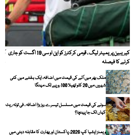
کیریبین پریمیئر لیگ ، قومی کرکٹرز کو این او سی 19 اگست کو جاری
آز
کرنے کا فیصلہ
چھی
ملک بھر میں آٹے کی قیمت میں اضافہ، ایک ہفتے میں کئی
شہروں میں 20 کلو تھیلا 100 روپے تک مہنگا
سونے کی قیمت میں مسلسل تیسرے روز بڑا اضافہ ، فی تولہ ریٹ
کہاں تک جا پہنچا؟
ویمنز ایشیا کپ 2026، پاکستان اور بھارت کا مقابلہ دبئی میں