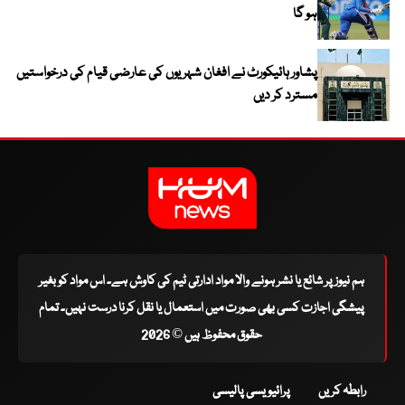
ہو گا
پشاور ہائیکورٹ نے افغان شہریوں کی عارضی قیام کی درخواستیں
مسترد کر دیں
ہم نیوز پر شائع یا نشر ہونے والا مواد ادارتی ٹیم کی کاوش ہے۔ اس مواد کو بغیر
پیشگی اجازت کسی بھی صورت میں استعمال یا نقل کرنا درست نہیں۔ تمام
حقوق محفوظ ہیں © 2026
رابطہ کریں
پرائیویسی پالیسی