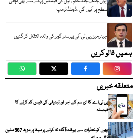
ایران جنگ جلد ختم ، تیل کی قیمتیں پہلے سے بھی نچلی
سطح پر آئیں گی ، ڈونلڈ ٹرمپ
چیئرمین پی ٹی آئی بیرسٹر گوہر کی والدہ انتقال کر گئیں
ہمیں فالو کریں
WhatsApp
Twitter
Facebook
Faceboo
متعلقہ خبریں
پی ٹی اے کا ای سم کے اجرا اور تبدیلی کی فیس کم کرنے کا
فیصلہ
بچوں کو خطرات سے بروقت آگاہ نہ کرنے پر میٹا پر مزید 567 ملین