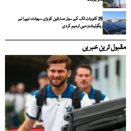
ڈالر جرمانہ
25 کلو واٹ تک کے سولر صارفین کو بڑی سہولت، نیپرا نے
ریگولیشنز میں ترمیم کردی
مقبول ترین خبریں