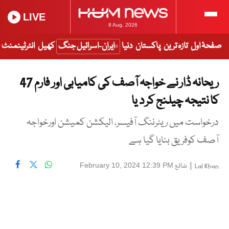
LIVE
8 Aug, 2026
صفحۂ اول
تازہ ترین
پاکستان
دنیا
ایران-اسرائیل جنگ
کھیل
انٹرٹینمنٹ
ریحانہ ڈار نے خواجہ آصف کی کامیابی اور فارم 47
کا نتیجہ چیلنج کر د یا
درخواست میں ریٹرننگ آفیسر، الیکشن کمیشن اورخواجہ
آصف کوفریق بنایا گیا ہے
|
شائع
February 10, 2024 12:39 PM
Lal Khan