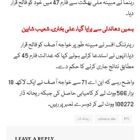
رہنما نے مبینہ ملی بھگت سے فارم 47 میں خود کو فاتح قرار
دیا۔
ہمیں دھاندلی سے ہرایا گیا، علی بخاری، شعیب شاہین
ریٹرننگ افسر نے مبینہ طور پر خواجہ آصف کو فاتح قرار
دیا،انہوں نے استدعا کرتے ہوئے کہا کہ عدالت فارم 45 کے
مطابق نتائج جاری کرنے کا حکم دے۔
واضح رہے کہ این اے 71 سے خواجہ آصف نے ایک لاکھ 18
ہزار 566 ووٹ لے کر کامیابی حاصل کی جبکہ ریحانہ ڈار
100272 ووٹ لے کر دوسرے نمبر پر رہیں۔
PTI
rehana dar
ریحانہ ڈار
LEAVE A REPLY