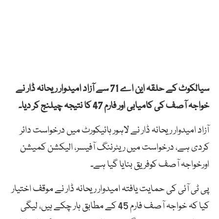
سیالکوٹ کے حلقہ این اے 71 سے آزاد امیدوار ریحانہ ڈار نے
خواجہ آصف کی کامیابی اور فارم 47 کا نتیجہ چیلنج کر دیا۔
آزاد امیدوار ریحانہ ڈار نے لاہور ہائیکورٹ میں درخواست دائر
کردی ہے، درخواست میں ریٹرننگ آفیسر، الیکشن کمیشن
اورخواجہ آصف کوفریق بنایا گیا ہے۔
پی ٹی آئی کی حمایت یافتہ امیدوار ریحانہ ڈار نے موقف اختیار
کیا کہ خواجہ آصف فارم 45 کے مطابق ہار چکے ہیں، لیگی