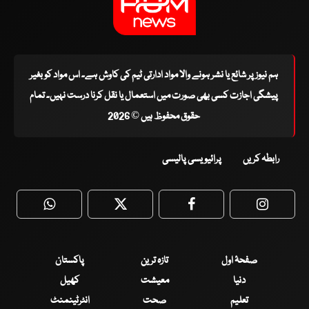
ہم نیوز پر شائع یا نشر ہونے والا مواد ادارتی ٹیم کی کاوش ہے۔ اس مواد کو بغیر
پیشگی اجازت کسی بھی صورت میں استعمال یا نقل کرنا درست نہیں۔ تمام
حقوق محفوظ ہیں © 2026
رابطہ کریں
پرائیویسی پالیسی
WhatsApp
Twitter
Facebook
Faceboo
صفحۂ اول
تازہ ترین
پاکستان
دنیا
معیشت
کھیل
تعلیم
صحت
انٹرٹینمنٹ