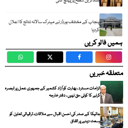
بلند ترین سطح پر پہنچ گئی
پنجاب کے مختلف بورڈز نے میٹرک سالانہ نتائج کا اعلان
کردیا
ہمیں فالو کریں
WhatsApp
Twitter
Facebook
Faceboo
متعلقہ خبریں
الزامات مسترد ، بھارت کو آزاد کشمیر کے جمہوری عمل پر تبصرہ
کرنے کا کوئی حق نہیں ، دفتر خارجہ
جائیکا کے صدر کی احسن اقبال سے ملاقات، ترقیاتی تعاون کو
وسعت دینے پر اتفاق