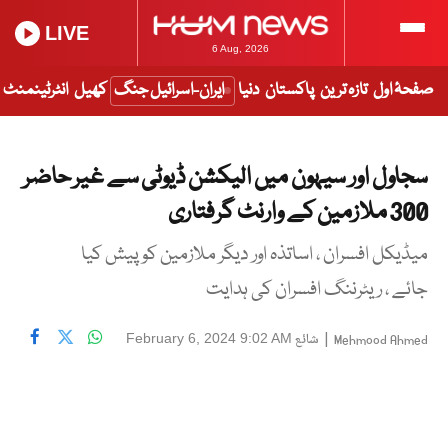
LIVE
6 Aug, 2026
صفحۂ اول
تازہ ترین
پاکستان
دنیا
ایران-اسرائیل جنگ
کھیل
انٹرٹینمنٹ
سجاول اور سیہون میں الیکشن ڈیوٹی سے غیر حاضر
300 ملازمین کے وارنٹ گرفتاری
میڈیکل افسران ، اساتذہ اور دیگر ملازمین کو پیش کیا
جائے ، ریٹرننگ افسران کی ہدایت
|
شائع
February 6, 2024 9:02 AM
Mehmood Ahmed