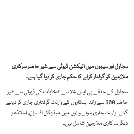
سجاول اور سیہون میں الیکشن ڈیوٹی سے غیر حاضر سرکاری
ملازمین کو گرفتار کرنے کا حکم جاری کر دیا گیا ہے۔
سجاول کے حلقے پی ایس 74 سے انتخابات کی ڈیوٹی سے غیر
حاضر 300 سے زائد اہلکاروں کے وارنٹ گرفتاری جاری کر دیئے
گئے۔ وارنٹ جاری ہونے والوں میں میڈیکل افسران، اساتذہ و
دیگر سرکاری ملازمین شامل ہیں۔