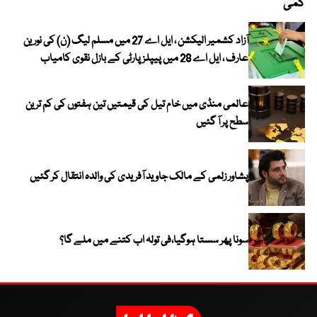
کمی
آزاد کشمیر الیکشن ، ایل اے 27 میں مسلم لیگ (ن) کی نورین
عارف ، ایل اے 28 میں پیپلز پارٹی کے بازل نقوی کامیاب
عالمی منڈی میں خام تیل کی قیمتیں تین ہفتوں کی کم ترین
سطح پر آ گئیں
پشاور زلمی کے مالک جاوید آفریدی کی والدہ انتقال کر گئیں
سونا پھر سستا ہوگیا،فی تولہ اب کتنے میں ملے گا؟