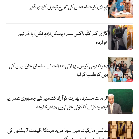
ایم ڈی کیٹ امتحان کی تاریخ تبدیل کردی گئی
گاڑی کے گلَو باکس سے دیوہیکل اژدہا نکل آیا، ڈرائیور
خوفزدہ
دھوکا دہی کیس ، بھارتی عدالت نے سلمان خان اور ان کی
بہن کو طلب کر لیا
الزامات مسترد ، بھارت کو آزاد کشمیر کے جمہوری عمل پر
تبصرہ کرنے کا کوئی حق نہیں ، دفتر خارجہ
عالمی مارکیٹ میں سونا مزید مہنگا ، قیمت 7 ہفتوں کی