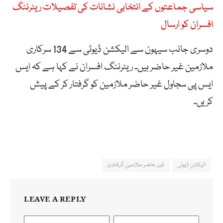
سیاسی جماعتوں کے انتخابی نشانات کی تفصیلات ریٹرننگ
افسران کو ارسال
دوسری جانب سیہون سے الیکشن ڈیوٹی سے 134 سرکاری
ملازمین غیر حاضر ہیں۔ ریٹرننگ افسران نے کہا ہے کہ ایس
ایس پی سجاول غیر حاضر ملازمین کو گرفتار کر کے پیش
کریں۔
الیکشن ڈیوٹی
غیر حاضر ملازمین گرفتاری
LEAVE A REPLY