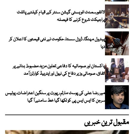
لاانفورسمنٹ انویسٹی گیشن سنٹر کے قیام کیلئے پائلٹ
پراجیکٹ شروع کرنے کا فیصلہ
پیٹرول مہنگا، ڈیزل سستا، حکومت نے نئی قیمتوں کا اعلان کر
دیا
پاکستان اور صومالیہ کا دفاعی تعاون مزید مضبوط بنانے پر
اتفاق، صومالی وزیر دفاع کی نیول اور ایئرہیڈ کوارٹرز آمد
میر رضا علی کی پوسٹ مارٹم رپورٹ پر سنگین اعتراضات، پولیس
سرجن کا ایس ایس پی کو لکھا گیا خط سامنے آ گیا
مقبول ترین خبریں