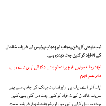
نیب، اینٹی کرپشن پنجاب اورپنجاب پولیس نے شریف خاندان
کے 4افراد کو کلین چٹ دیدی ہے۔
نوازشریف چوتھی بار وزیر اعظم بنتے دکھائی نہیں دے رہے،
ماہر علم نجوم
ایف آئی اے، ایف بی آر اور اسٹیٹ بینک کی جانب سے بھی
شریف خاندان کے 4 افراد کو کلین چٹ مل گئی ہے۔کلین
چٹ حاصل کرنے والوں میں نواز شریف، شہباز شریف، حمزہ