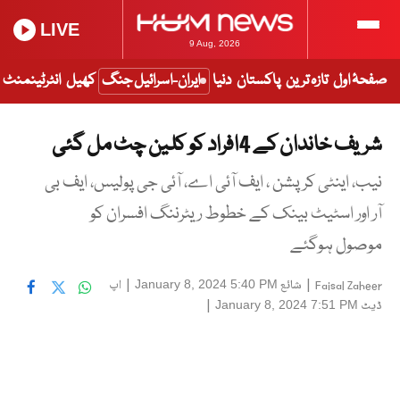
LIVE
9 Aug, 2026
صفحۂ اول
تازہ ترین
پاکستان
دنیا
ایران-اسرائیل جنگ
کھیل
انٹرٹینمنٹ
شریف خاندان کے 4افراد کو کلین چٹ مل گئی
نیب، اینٹی کرپشن ، ایف آئی اے، آئی جی پولیس، ایف بی
آر اور اسٹیٹ بینک کے خطوط ریٹرننگ افسران کو
موصول ہوگئے
|
شائع
|
اپ
January 8, 2024 5:40 PM
Faisal Zaheer
ڈیٹ
|
January 8, 2024 7:51 PM