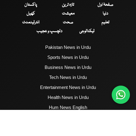
صفحۂ اول
تازہ ترین
پاکستان
دنیا
معیشت
کھیل
تعلیم
صحت
انٹرٹینمنٹ
ٹیکنالوجی
دلچسپ و عجیب
Pakistan News in Urdu
Sports News in Urdu
Business News in Urdu
Tech News in Urdu
Entertainment News in Urdu
Health News in Urdu
Hum News English