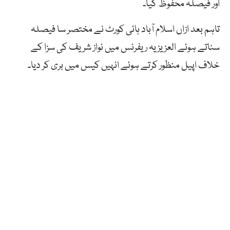
اور فیصلہ محفوظ کیا۔
تاہم بعد ازاں اسلام آباد ہائی کورٹ نے مختصر سا فیصلہ
سناتے ہوئے العزیزیہ ریفرنس میں نواز شریف کی سزا کے
خلاف اپیل منظور کرتے ہوئے انہیں کیس میں بری کر دیا۔