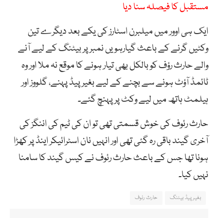
مستقبل کا فیصلہ سنا دیا
ایک ہی اوور میں میلبرن اسٹارز کی یکے بعد دیگرے تین
وکٹیں گرنے کے باعث گیارہویں نمبر پر بیٹنگ کے لیے آنے
والے حارث رؤف کو بالکل بھی تیار ہونے کا موقع نہ ملا اور وہ
ٹائمڈ آؤٹ ہونے سے بچنے کے لیے بغیر پیڈ پہنے، گلووز اور
ہیلمٹ ہاتھ میں لیے وکٹ پر پہنچ گئے۔
حارث رئوف کی خوش قسمتی تھی تو ان کی ٹیم کی اننگز کی
آخری گیند باقی رہ گئی تھی اور انہیں نان اسٹرائیکر اینڈ پر کھڑا
ہونا تھا جس کے باعث حارث رئوف نے کیس گیند کا سامنا
نہیں کیا۔
بغیر پیڈ بیٹنگ
حارث رئوف