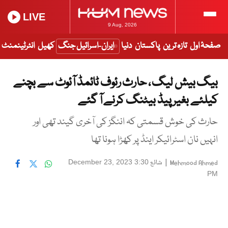
LIVE
9 Aug, 2026
صفحۂ اول
تازہ ترین
پاکستان
دنیا
ایران-اسرائیل جنگ
کھیل
انٹرٹینمنٹ
بیگ بیش لیگ ، حارث رئوف ٹائمڈ آئوٹ سے بچنے
کیلئے بغیر پیڈ بیٹنگ کرنے آ گئے
حارث کی خوش قسمتی کہ اننگز کی آخری گیند تھی اور
انہیں نان اسٹرائیکر اینڈ پر کھڑا ہونا تھا
|
شائع
December 23, 2023 3:30
Mehmood Ahmed
PM