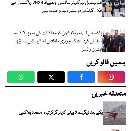
انٹرنیشنل نیوکلیئر سائنس اولمپیاڈ 2026، پاکستان نے
ایک گولڈ اور دو سلور میڈلز جیت لیے
پاکستان نے امریکا، ایران کو مذاکرات کی میز پر لا کر وہ
سفارتی کردار اداکیا جو بڑی طاقتیں نہ کرسکیں، ساؤتھ
ایشین وائسز
ہمیں فالو کریں
WhatsApp
Twitter
Facebook
Faceboo
متعلقہ خبریں
یکے بعد دیگرے 2 ہیلی کاپٹر گر کر تباہ؛ متعدد ہلاکتیں