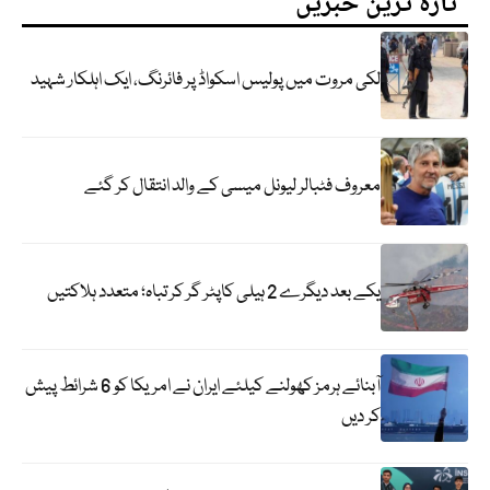
تازہ ترین خبریں
لکی مروت میں پولیس اسکواڈ پر فائرنگ، ایک اہلکار شہید
معروف فٹبالر لیونل میسی کے والد انتقال کر گئے
یکے بعد دیگرے 2 ہیلی کاپٹر گر کر تباہ؛ متعدد ہلاکتیں
آبنائے ہرمز کھولنے کیلئے ایران نے امریکا کو 6 شرائط پیش
کر دیں