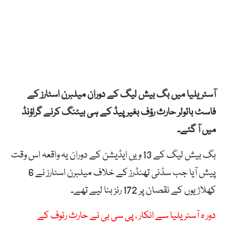
آسٹریلیا میں بگ بیش لیگ کے دوران میلبرن اسٹارز کے
فاسٹ بائولر حارث رؤف بغیر پیڈ کے ہی بیٹنگ کرنے گراؤنڈ
میں آ گئے۔
بگ بیش لیگ کے 13 ویں ایڈیشن کے دوران یہ واقعہ اس وقت
پیش آیا جب سڈنی تھنڈرز کے خلاف میلبرن اسٹارز نے 6
کھلاڑیوں کے نقصان پر 172 رنز بنا لیے تھے۔
دور ہ آسٹریلیا سے انکار ، پی سی بی نے حارث رئوف کے