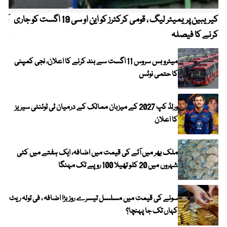
کیریبین پریمیئر لیگ ، قومی کرکٹرز کو این او سی 19 اگست کو جاری
آز
کرنے کا فیصلہ
چھی
میٹرو بس سروس 11 اگست سے بند کرنے کا اعلان، نجی کمپنی
کا حتمی نوٹس
ورلڈ کپ 2027 کے میزبان ممالک کے درمیان ٹی ٹوئنٹی سیریز
کا اعلان
ملک بھر میں آٹے کی قیمت میں اضافہ، ایک ہفتے میں کئی
شہروں میں 20 کلو تھیلا 100 روپے تک مہنگا
سونے کی قیمت میں مسلسل تیسرے روز بڑا اضافہ ، فی تولہ ریٹ
کہاں تک جا پہنچا؟