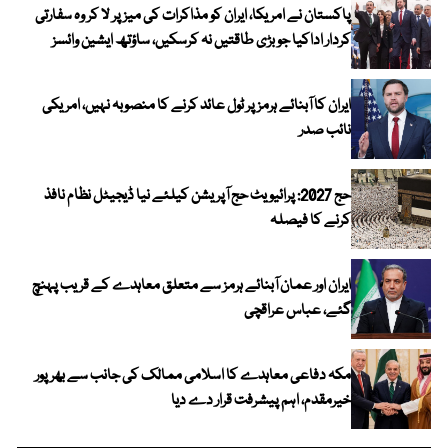
پاکستان نے امریکا، ایران کو مذاکرات کی میز پر لا کر وہ سفارتی
کردار اداکیا جو بڑی طاقتیں نہ کرسکیں، ساؤتھ ایشین وائسز
ایران کا آبنائے ہرمز پر ٹول عائد کرنے کا منصوبہ نہیں، امریکی
نائب صدر
حج 2027: پرائیویٹ حج آپریشن کیلئے نیا ڈیجیٹل نظام نافذ
کرنے کا فیصلہ
ایران اور عمان آبنائے ہرمز سے متعلق معاہدے کے قریب پہنچ
گئے، عباس عراقچی
مکہ دفاعی معاہدے کا اسلامی ممالک کی جانب سے بھرپور
خیرمقدم، اہم پیشرفت قرار دے دیا