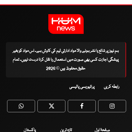
ہم نیوز پر شائع یا نشر ہونے والا مواد ادارتی ٹیم کی کاوش ہے۔ اس مواد کو بغیر
پیشگی اجازت کسی بھی صورت میں استعمال یا نقل کرنا درست نہیں۔ تمام
حقوق محفوظ ہیں © 2026
رابطہ کریں
پرائیویسی پالیسی
WhatsApp
Twitter
Facebook
Faceboo
صفحۂ اول
تازہ ترین
پاکستان