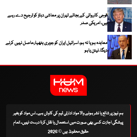
فوجی کارروائی کے بجائے تہران پر معاشی دباؤ کو ترجیح دے رہے
ہیں، امریکی صدر
معاہدہ ہو یا نہ ہو، اسرائیل ایران کو جوہری ہتھیارحاصل نہیں کرنے
دیگا، نیتن یاہو
ہم نیوز پر شائع یا نشر ہونے والا مواد ادارتی ٹیم کی کاوش ہے۔ اس مواد کو بغیر
پیشگی اجازت کسی بھی صورت میں استعمال یا نقل کرنا درست نہیں۔ تمام
حقوق محفوظ ہیں © 2026