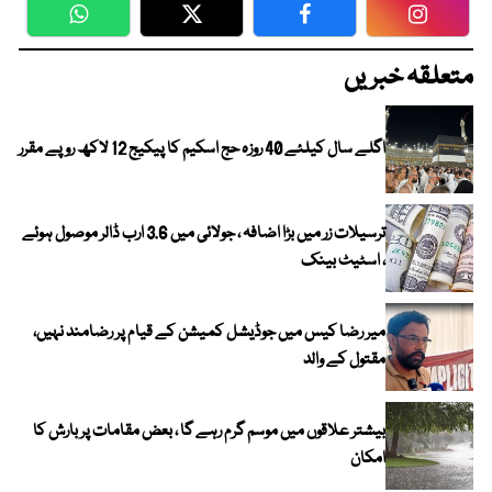
WhatsApp
Twitter
Facebook
Faceboo
متعلقہ خبریں
اگلے سال کیلئے 40 روزہ حج اسکیم کا پیکیج 12 لاکھ روپے مقرر
ترسیلات زر میں بڑا اضافہ ، جولائی میں 3.6 ارب ڈالر موصول ہوئے
، اسٹیٹ بینک
میر رضا کیس میں جوڈیشل کمیشن کے قیام پر رضامند نہیں،
مقتول کے والد
بیشتر علاقوں میں موسم گرم رہے گا ، بعض مقامات پر بارش کا
امکان