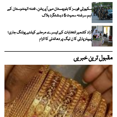
سکیورٹی فورسز کا بلوچستان میں آپریشن ، فتنہ الہندوستان کے
اہم سرغنہ سمیت 5 دہشتگرد ہلاک
آزاد کشمیر انتخابات کے تیسرے مرحلے کیلئے پولنگ جاری؛
پیپلز پارٹی کا ن لیگ پر دھاندلی کا الزام
مقبول ترین خبریں