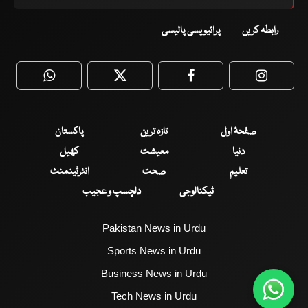
رابطہ کریں
پرائیویسی پالیسی
WhatsApp
Twitter
Facebook
Faceboo
صفحۂ اول
تازہ ترین
پاکستان
دنیا
معیشت
کھیل
تعلیم
صحت
انٹرٹینمنٹ
ٹیکنالوجی
دلچسپ و عجیب
Pakistan News in Urdu
Sports News in Urdu
Business News in Urdu
Tech News in Urdu