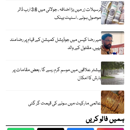
ترسیلات زر میں بڑا اضافہ ، جولائی میں 3.6 ارب ڈالر
موصول ہوئے ، اسٹیٹ بینک
میر رضا کیس میں جوڈیشل کمیشن کے قیام پر رضامند
نہیں، مقتول کے والد
بیشتر علاقوں میں موسم گرم رہے گا ، بعض مقامات پر
بارش کا امکان
عالمی مارکیٹ میں سونے کی قیمت گر گئی
ہمیں فالو کریں