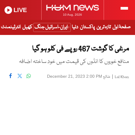
LIVE
10 Aug, 2026
صفحۂ اول
تازہ ترین
پاکستان
دنیا
ایران-اسرائیل جنگ
کھیل
انٹرٹینمنٹ
مرغی کا گوشت 467 روپے فی کلو ہو گیا
منافع خوروں کا انڈوں کی قیمت میں خود ساختہ اضافہ
|
شائع
December 21, 2023 2:00 PM
Lal Khan