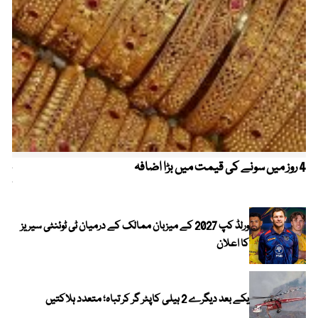
4 روز میں سونے کی قیمت میں بڑا اضافہ
خیب
کیا
ورلڈ کپ 2027 کے میزبان ممالک کے درمیان ٹی ٹوئنٹی سیریز
کا اعلان
یکے بعد دیگرے 2 ہیلی کاپٹر گر کر تباہ؛ متعدد ہلاکتیں