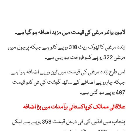
لاہور، برائلر مرغی کی قیمت میں مزید اضافہ ہو گیا ہے۔
زندہ مرغی کا تھوک ریٹ 310 روپے کلو ہے جبکہ پرچون میں
مرغی 322 روپے کلو فروخت ہو رہی ہے۔
اس طرح زندہ مرغی کی قیمت میں تین روپے اضافہ ہوا ہے
جبکہ چار روپے اضافے کے ساتھ گوشت کی فی کلو قیمت
467 روپے ہو گئی ہے۔
علاقائی ممالک کو پاکستانی برآمدات میں بڑا اضافہ
پنجاب میں انڈوں کی فی درجن قیمت 359 روپے ہے لیکن