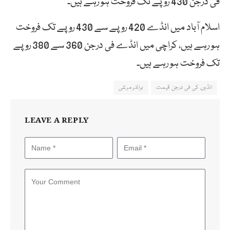
فی درجن 430 روپے تک فروخت ہو رہے ہیں۔
اسلام آباد میں انڈے 420 روپے سے 430 روپے تک فروخت
ہو رہے ہیں، کراچی میں انڈے فی درجن 360 سے 380 روپے
تک فروخت ہو رہے ہیں۔
انڈوں کی فی درجن قیمت
برائلر مرغی
LEAVE A REPLY