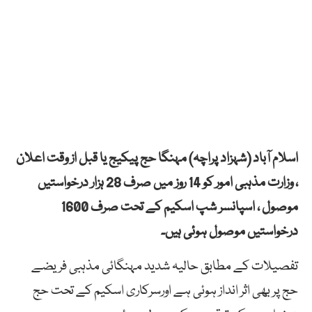
اسلام آباد (شہزاد پراچہ) مہنگا حج پیکیج یا قبل از وقت اعلان
، وزارت مذہبی امور کو 14 روز میں صرف 28 ہزار درخواستیں
موصول ، اسپانسر شپ اسکیم کے تحت صرف 1600
درخواستیں موصول ہوئی ہیں۔
تفصیلات کے مطابق حالیہ شدید مہنگائی مذہبی فریضے
حج پر بھی اثر انداز ہوئی ہے اورسرکاری اسکیم کے تحت حج