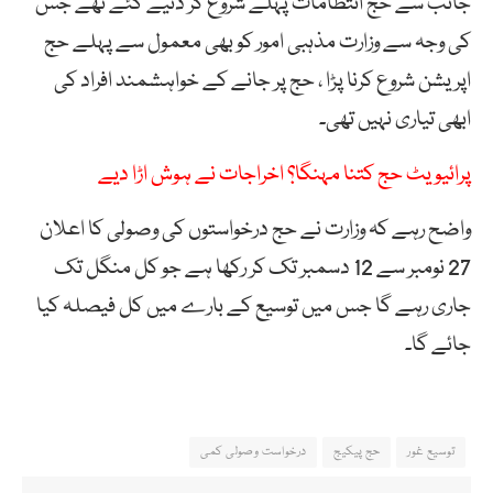
جانب سے حج انتظامات پہلے شروع کر دئیے گئے تھے جس
کی وجہ سے وزارت مذہبی امور کو بھی معمول سے پہلے حج
اپریشن شروع کرنا پڑا ، حج پر جانے کے خواہشمند افراد کی
ابھی تیاری نہیں تھی۔
پرائیویٹ حج کتنا مہنگا؟ اخراجات نے ہوش اڑا دیے
واضح رہے کہ وزارت نے حج درخواستوں کی وصولی کا اعلان
27 نومبر سے 12 دسمبر تک کر رکھا ہے جو کل منگل تک
جاری رہے گا جس میں توسیع کے بارے میں کل فیصلہ کیا
جائے گا۔
توسیع غور
حج پیکیج
درخواست وصولی کمی