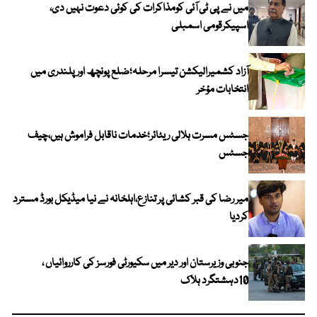
میں نے پی ٹی آئی کومذاکرات کی کوئی دعوت نہیں دی،
اسپیکرقومی اسمبلی
آزاد کشمیرالیکشن تیسرا مرحلہ؛ضلع پونچھ اور پلندری میں
انتخابات مؤخر
جسٹس مسرت ہلالی ریٹائر؛خدمات ناقابل فراموش ہیں،چیف
جسٹس
میر رضا کی قبر کشائی پر تنازع،اہلخانہ نے نیا میڈیکل بورڈ مسترد
کردیا
جنوبی وزیرستان اور دیر میں سکیورٹی فورسز کی کارروائیاں ،
10دہشتگرد ہلاک