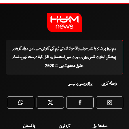
ہم نیوز پر شائع یا نشر ہونے والا مواد ادارتی ٹیم کی کاوش ہے۔ اس مواد کو بغیر
پیشگی اجازت کسی بھی صورت میں استعمال یا نقل کرنا درست نہیں۔ تمام
حقوق محفوظ ہیں © 2026
رابطہ کریں
پرائیویسی پالیسی
WhatsApp
Twitter
Facebook
Faceboo
صفحۂ اول
تازہ ترین
پاکستان