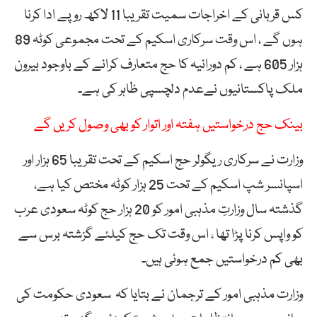
کس قربانی کے اخراجات سمیت تقریبا 11 لاکھ روپے ادا کرنا
ہوں گے ، اس وقت سرکاری اسکیم کے تحت مجموعی کوٹہ 89
ہزار 605 ہے ، کم دورانیہ کا حج متعارف کرانے کے باوجود بیرون
ملک پاکستانیوں نےعدم دلچسپی ظاہر کی ہے۔
بینک حج درخواستیں ہفتہ اور اتوار کو بھی وصول کریں گے
وزارت نے سرکاری ریگولر حج اسکیم کے تحت تقریبا 65 ہزار اور
اسپانسر شپ اسکیم کے تحت 25 ہزار کوٹہ مختص کیا ہے،
گذشتہ سال وزارتِ مذہبی امور کو 20 ہزار حج کوٹہ سعودی عرب
کو واپس کرنا پڑا تھا ، اس وقت تک حج کیلئے گزشتہ برس سے
بھی کم درخواستیں جمع ہوئی ہیں۔
وزارت مذہبی امور کے ترجمان نے بتایا کہ سعودی حکومت کی