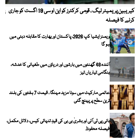
کیریبین پریمیئر لیگ ، قومی کرکٹرز کو این او سی 19 اگست کو جاری
پیٹ
کرنے کا فیصلہ
ویمنز ایشیا کپ 2026، پاکستان اور بھارت کا مقابلہ دبئی میں
ہو گا
آئندہ 48 گھنٹوں میں بارشوں اور دریاؤں میں طغیانی کا خدشہ،
ہنگامی تیاریاں تیز
عالمی مارکیٹ میں سونا مزید مہنگا ، قیمت 7 ہفتوں کی بلند
ترین سطح پر پہنچ گئی
بانی پی ٹی آئی اور بشریٰ بی بی کی قیدِ تنہائی کیس، دلائل مکمل،
فیصلہ محفوظ