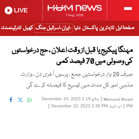
LIVE
7 Aug, 2026
صفحۂ اول
تازہ ترین
پاکستان
دنیا
ایران-اسرائیل جنگ
کھیل
انٹرٹینمنٹ
مہنگا پیکیج یا قبل از وقت اعلان ، حج درخواستوں
کی وصولی میں 70 فیصد کمی
صرف 28 ہزار درخواستیں جمع ، پرسوں آخری دن ، وزارت
مذہبی امور کل مدت میں توسیع کا فیصلہ کرے گی
|
شائع
December 10, 2023 1:19
Mehmood Ahmed
|
اپ ڈیٹ
|
December 10, 2023 2:36 PM
PM