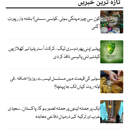
تازہ ترین خبریں
کون سی چیز مہنگی ہوئی ،کونسی سستی؟ ہفتہ وار رپورٹ
آگئی
پہلے اپنی پھر دوسری لیگ ، کرکٹ آسٹریلیا نے کھلاڑیوں
کیلئے نئی پالیسی نافذ کر دی
سونے کی قیمت میں مسلسل تیسرے روز بڑا اضافہ ، فی
تولہ ریٹ کہاں تک جا پہنچا؟
ایک پر حملہ تینوں پر حملہ تصور ہو گا، پاکستان ، سعودی
عرب اور ترکیہ کے درمیان دفاعی معاہدہ