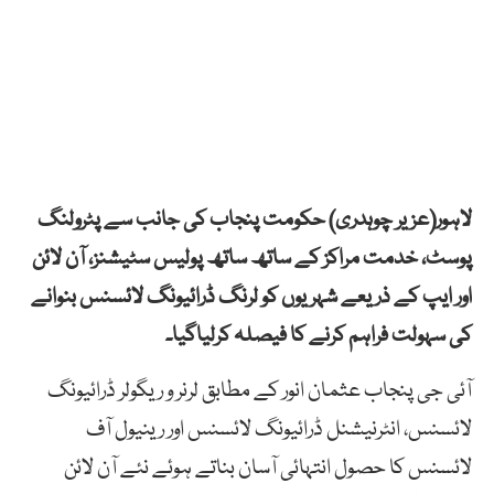
لاہور(عزیر چوہدری) حکومت پنجاب کی جانب سے پٹرولنگ
پوسٹ، خدمت مراکز کے ساتھ ساتھ پولیس سٹیشنز، آن لائن
اور ایپ کے ذریعے شہریوں کو لرنگ ڈرائیونگ لائسنس بنوانے
کی سہولت فراہم کرنے کا فیصلہ کرلیاگیا۔
آئی جی پنجاب عثمان انور کے مطابق لرنر و ریگولر ڈرائیونگ
لائسنس، انٹرنیشنل ڈرائیونگ لائسنس اور رینیول آف
لائسنس کا حصول انتہائی آسان بناتے ہوئے نئے آن لائن