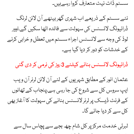
سسٹم ڈاٹ نیٹ متعارف کروا رہےہیں۔
نئے سسٹم کے ذریعے اب شہری گھر بیٹھے آن لائن لرنگ
ڈرائیونگ لائسنس کی سہولت سے فائدہ اٹھا سکیں گے،اوور
لوڈ کی وجہ سے لائسنس اجراء سسٹم میں تعطل و خرابی کرنے
کے خدشات کو دور کر دیا گیا ہے۔
ڈرائیونگ لائسنس بنانے کیلئے 3 روز کی نرمی کر دی گئی
عثمان انور کے مطابق شہریوں کے لئے آن لائن لرنر آن ویب
ایپ سروس کل سے شروع کی جا رہی ہے،پنجاب کے تھانوں
کے فرنٹ ڈیسک پر لرنر لائسنس بنانے کی سہولت کا آغاز بھی
کل سے کر دیا جائے گا۔
لبرٹی خدمت مرکز پر کل شام چھ بجے سے پچاس سال سے