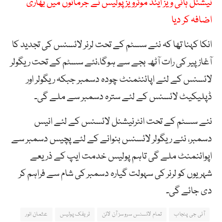
نیشنل ہائی ویز اینڈ موٹرویز پولیس نے جرمانوں میں بھاری
اضافہ کر دیا
انکا کہنا تھا کہ نئے سسٹم کے تحت لرنر لائسنس کی تجدید کا
آغاز پیر کی رات آٹھ بجے سے ہوگا،نئے سسٹم کے تحت ریگولر
لائسنس کے لئے اپائنٹمنٹ چودہ دسمبر جبکہ ریگولر اور
ڈپلیکیٹ لائسنس کے لئے سترہ دسمبر سے ملے گی۔
نئے سسٹم کے تحت انٹرنیشنل لائسنس کے لئے انیس
دسمبر، نئے ریگولر لائسنس بنوانے کے لئے پچیس دسمبر سے
اپوائنمنٹ ملے گی تاہم پولیس خدمت ایپ کے ذریعے
شہریوں کو لرنر کی سہولت گیارہ دسمبر کی شام سے فراہم کر
دی جائے گی۔
آئی جی پنجاب
تمام لائسنس سروسز آن لائن
ٹریفک پولیس
عثمان انور