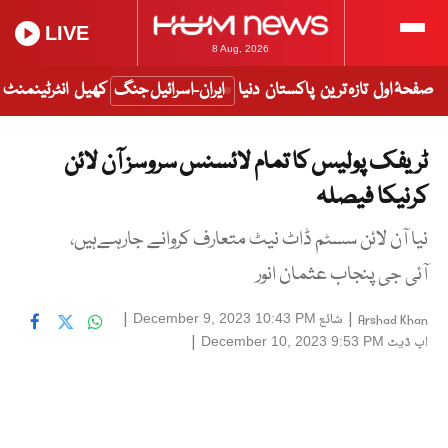
LIVE
8 Aug, 2026
صفحۂ اول
تازہ ترین
پاکستان
دنیا
ایران-اسرائیل جنگ
کھیل
انٹرٹینمنٹ
ٹریفک پولیس کا تمام لائسنس سروسز آن لائن
کرنیکا فیصلہ
نیا آن لائن سسٹم ڈاٹ نیٹ متعارف کروانے جارہےہیں،
آئی جی پنجاب عثمان انور
|
شائع
|
December 9, 2023 10:43 PM
Arshad Khan
اپ ڈیٹ
|
December 10, 2023 9:53 PM