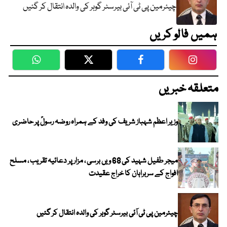
چیئرمین پی ٹی آئی بیرسٹر گوہر کی والدہ انتقال کر گئیں
ہمیں فالو کریں
WhatsApp
Twitter
Facebook
Faceboo
متعلقہ خبریں
وزیر اعظم شہباز شریف کی وفد کے ہمراہ روضہ رسولؐ پر حاضری
میجر طفیل شہید کی 68 ویں برسی ، مزار پر دعائیہ تقریب ، مسلح
افواج کے سربراہان کا خراج عقیدت
چیئرمین پی ٹی آئی بیرسٹر گوہر کی والدہ انتقال کر گئیں