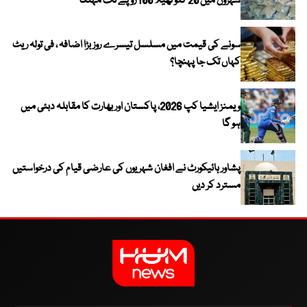
شہروں میں 20 کلو تھیلا 100 روپے تک مہنگا
سونے کی قیمت میں مسلسل تیسرے روز بڑا اضافہ ، فی تولہ ریٹ
کہاں تک جا پہنچا؟
ویمنز ایشیا کپ 2026، پاکستان اور بھارت کا مقابلہ دبئی میں
ہو گا
پشاور ہائیکورٹ نے افغان شہریوں کی عارضی قیام کی درخواستیں
مسترد کر دیں