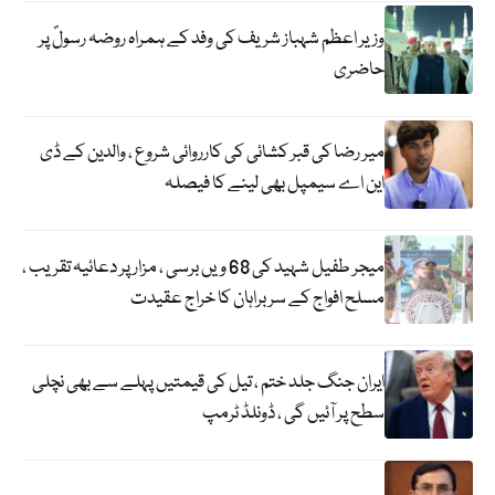
وزیر اعظم شہباز شریف کی وفد کے ہمراہ روضہ رسولؐ پر
حاضری
میر رضا کی قبر کشائی کی کارروائی شروع ، والدین کے ڈی
این اے سیمپل بھی لینے کا فیصلہ
میجر طفیل شہید کی 68 ویں برسی ، مزار پر دعائیہ تقریب ،
مسلح افواج کے سربراہان کا خراج عقیدت
ایران جنگ جلد ختم ، تیل کی قیمتیں پہلے سے بھی نچلی
سطح پر آئیں گی ، ڈونلڈ ٹرمپ