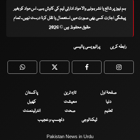
ہم نیوز پر شائع یا نشر ہونے والا مواد ادارتی ٹیم کی کاوش ہے۔ اس مواد کو بغیر
پیشگی اجازت کسی بھی صورت میں استعمال یا نقل کرنا درست نہیں۔ تمام
حقوق محفوظ ہیں © 2026
رابطہ کریں
پرائیویسی پالیسی
WhatsApp
Twitter
Facebook
Faceboo
صفحۂ اول
تازہ ترین
پاکستان
دنیا
معیشت
کھیل
تعلیم
صحت
انٹرٹینمنٹ
ٹیکنالوجی
دلچسپ و عجیب
Pakistan News in Urdu