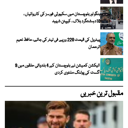
ہنگو اور بلوچستان میں سکیورٹی فورسز کی کارروائیاں ،
10دہشتگرد ہلاک ، کیپٹن شہید
پیٹرول کی قیمت 228 روپے فی لیٹر کی جائے، حافظ نعیم
الرحمان
الیکشن کمیشن نے بلوچستان کے 4 بلدیاتی حلقوں میں 9
اگست کی پولنگ ملتوی کردی
مقبول ترین خبریں