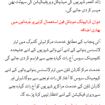
زائد العمر شہریوں کی میڈیکل ویریفیکیشن کی سہولت بھی
میسر کر دی جائے گی۔
دوران ڈرائیونگ موبائل فون استعمال کرنے پر جُرمانوں میں
بھاری اضافہ
آئی پنجاب کے مطابق خدمت مرکز لبرٹی گلبرگ میں لرنر
لائسنس بنوانے کے لئے آنے والے شہریوں کے لئے علیحدہ
کلومیٹک سروس آج رات گیارہ بجے سے فراہم کر دی جائے گی
خدمت مرکز گارڈن ٹاؤن میں لرنر لائسنس بنوانے والوں کے لئے
کیومیٹک سروس کا آغاز کل رات نو بجے سے ہوگا،لبرٹی اور
گارڈن ٹاؤن کے خدمت مراکز پر شہریوں کو آج رات گیارہ بجے
سے ویری فیکیشن کے لئے انتظار نہیں کرنا پڑے گا۔