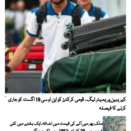
کیریبین پریمیئر لیگ ، قومی کرکٹرز کو این او سی 19 اگست کو جاری
آز
کرنے کا فیصلہ
چھی
ملک بھر میں آٹے کی قیمت میں اضافہ، ایک ہفتے میں کئی