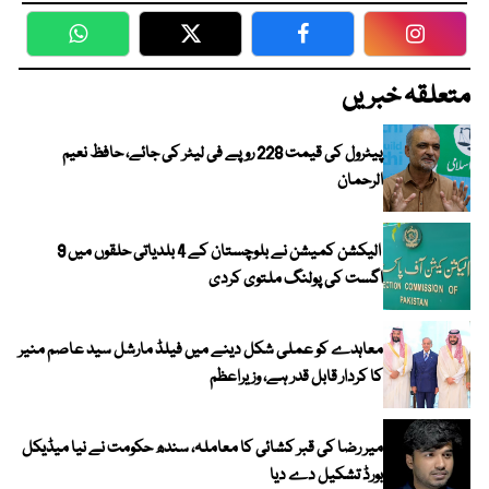
WhatsApp
Twitter
Facebook
Faceboo
متعلقہ خبریں
پیٹرول کی قیمت 228 روپے فی لیٹر کی جائے، حافظ نعیم
الرحمان
الیکشن کمیشن نے بلوچستان کے 4 بلدیاتی حلقوں میں 9
اگست کی پولنگ ملتوی کردی
معاہدے کو عملی شکل دینے میں فیلڈ مارشل سید عاصم منیر
کا کردار قابل قدر ہے، وزیراعظم
میر رضا کی قبر کشائی کا معاملہ، سندھ حکومت نے نیا میڈیکل
بورڈ تشکیل دے دیا