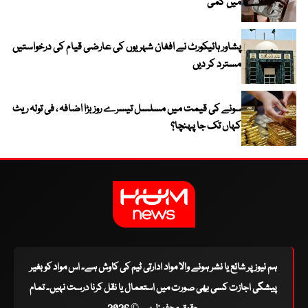
میں کمی
پشاور ہائیکورٹ نے افغان شہریوں کی عارضی قیام کی درخواستیں
مسترد کر دیں
سونے کی قیمت میں مسلسل تیسرے روز بڑا اضافہ ، فی تولہ ریٹ
کہاں تک جا پہنچا؟
ہم نیوز پر شائع یا نشر ہونے والا مواد ادارتی ٹیم کی کاوش ہے۔ اس مواد کو بغیر
پیشگی اجازت کسی بھی صورت میں استعمال یا نقل کرنا درست نہیں۔ تمام