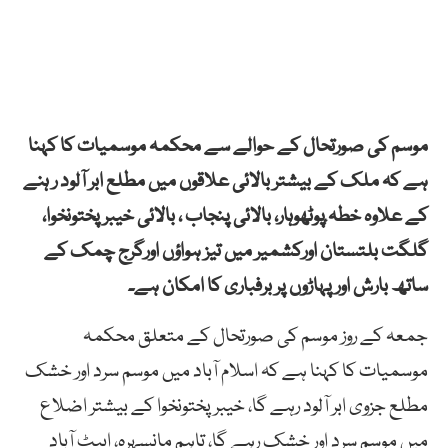
موسم کی صورتحال کے حوالے سے محکمہ موسمیات کا کہنا
ہے کہ ملک کے بیشتر بالائی علاقوں میں مطلع ابر آلود ر ہنے
کے علاوہ خطہ ٔپوٹھوہار، بالائی پنجاب ، بالائی خیبر پختونخوا،
گلگت بلتستان اورکشمیر میں تیز ہواؤں اورگرج چمک کے
ساتھ بارش اور پہاڑوں پر برفباری کا امکان ہے۔
جمعہ کے روز موسم کی صورتحال کے متعلق محکمہ
موسمیات کا کہنا ہے کہ اسلام آباد میں موسم سرد اور خشک
مطلع جزوی ابر آلود رہے گا، خیبرپختونخوا کے بیشتر اضلاع
میں موسم سرد اور خشک رہے گا، تاہم مانسہرہ، ایبٹ آباد