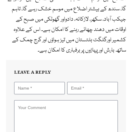
گا، سندھ کے بیشتر اضلاع میں موسم خشک رہے گا، تاہم
جیکب آباد، سکھر، لاڑکانہ، دادواور گھوٹکی میں صبح کے
اوقات میں دھند چھائے رہنے کا امکان ہے۔ اس کے علاوہ
کشمیر اورگلگت بلتستان میں تیز ہواؤں اور گرج چمک کے
ساتھ بارش اور پہاڑوں پر برفباری کا امکان ہے۔
LEAVE A REPLY