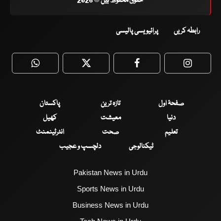
حقوق محفوظ ہیں © 2026
رابطہ کریں
پرائیویسی پالیسی
WhatsApp
Twitter
Facebook
Faceboo
صفحۂ اول
تازہ ترین
پاکستان
دنیا
معیشت
کھیل
تعلیم
صحت
انٹرٹینمنٹ
ٹیکنالوجی
دلچسپ و عجیب
Pakistan News in Urdu
Sports News in Urdu
Business News in Urdu