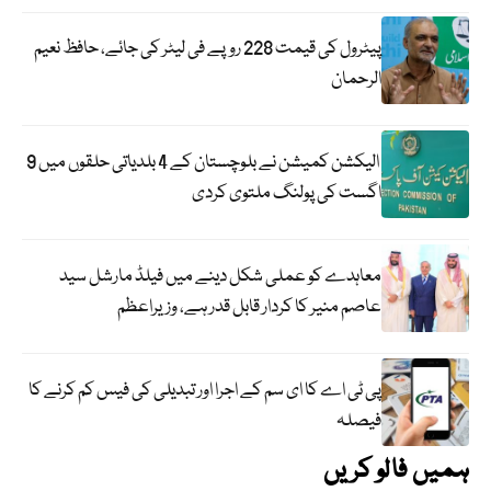
پیٹرول کی قیمت 228 روپے فی لیٹر کی جائے، حافظ نعیم
الرحمان
الیکشن کمیشن نے بلوچستان کے 4 بلدیاتی حلقوں میں 9
اگست کی پولنگ ملتوی کردی
معاہدے کو عملی شکل دینے میں فیلڈ مارشل سید
عاصم منیر کا کردار قابل قدر ہے، وزیراعظم
پی ٹی اے کا ای سم کے اجرا اور تبدیلی کی فیس کم کرنے کا
فیصلہ
ہمیں فالو کریں