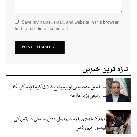
Save my name, email, and website in this browser
for the next time I comment.
تازہ ترین خبریں
مسلمان متحد ہوں تو ہر چیلنج کا ڈٹ کر مقابلہ کر سکتے
ہیں، ایرانی وزیر خارجہ
عوام کو جزوی ریلیف، پیٹرول، ڈیزل اور مٹی کے تیل کی
قیمتوں میں کمی