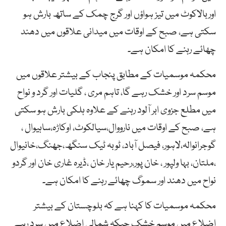
اوربالاکوٹ میں تیز ہواؤں اور گرج چمک کے ساتھ بارش ہو
سکتی ہے، صبح کے اوقات میں میدانی علاقوں میں دھند
چھائے رہنے کا امکان ہے۔
محکمہ موسمیات کے مطابق پنجاب کے بیشتر علاقوں میں
موسم سرد اور خشک رہے گا، تاہم مری ، گلیات اور گرد و نواح
میں مطلع جزوی ابر آلود رہنے کے علاوہ ہلکی بارش ہو سکتی
ہے، صبح کے اوقات میں نارووال،سیالکوٹ، اوکاڑہ،ساہیوال ،
گوجرانوالہ،لاہور، فیصل آباد، ٹوبہ ٹیک سنگھ،جھنگ،خانیوال
،ملتان، بہا ولپور ، خان پور،رحیم یار خان ،ڈیرہ غاری خان اور گردو
نواح میں دھند اور سموگ چھائے رہنے کا امکان ہے۔
محکمہ موسمیات کا کہنا ہے کہ بلوچستان کے بیشتر
اضلاع میں موسم خشک جبکہ شمالی اضلاع میں سرد رہے