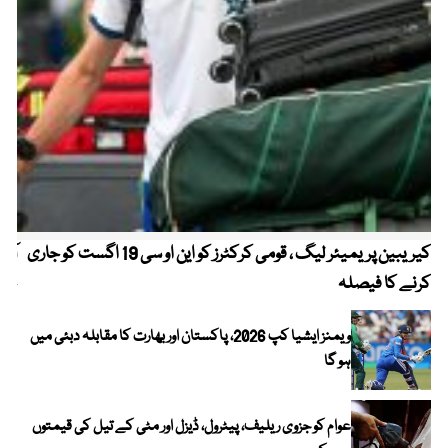
کیریبین پریمیئر لیگ ، قومی کرکٹرز کو این او سی 19 اگست کو جاری
آز
کرنے کا فیصلہ
چھی
ویمنز ایشیا کپ 2026، پاکستان اور بھارت کا مقابلہ دبئی میں
ہو گا
عوام کو جزوی ریلیف، پیٹرول، ڈیزل اور مٹی کے تیل کی قیمتوں