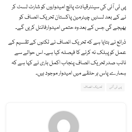
پی ٹی آئی کی سینئرقیادت پانچ امیدواروں کو شارٹ لسٹ کر
نے کے بعد لسٹیں چیئرمین پاکستان تحریک انصاف کو
بھیجے گی جس کے بعد وہ حتمی امیدوارفائنل کریں گے۔
ذرائع نے بتایا ہے کہ تحریک انصاف نے ٹکٹوں کے تقسیم کے
عمل کو پبلک نہ کرنے کا فیصلہ کیا ہے۔ اس حوالے سے
نائب صدر تحریک انصاف پنجاب اکمل باری نے کہا ہے کہ
ہمارے پاس ہر حلقے میں امیدوار موجود ہیں۔
پی ٹی آئی
تحریک انصاف