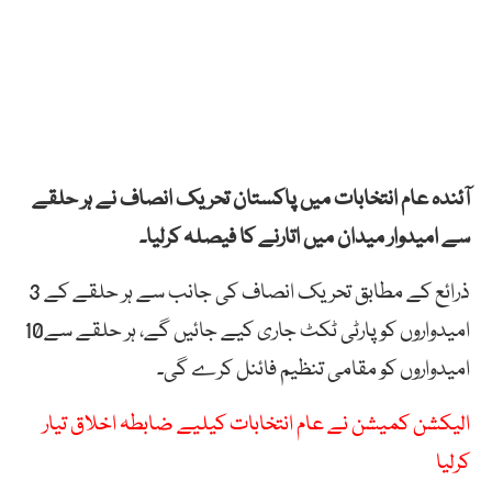
آئندہ عام انتخابات میں پاکستان تحریک انصاف نے ہر حلقے
سے امیدوار میدان میں اتارنے کا فیصلہ کرلیا۔
ذرائع کے مطابق تحریک انصاف کی جانب سے ہر حلقے کے 3
امیدواروں کو پارٹی ٹکٹ جاری کیے جائیں گے، ہر حلقے سے10
امیدواروں کو مقامی تنظیم فائنل کرے گی۔
الیکشن کمیشن نے عام انتخابات کیلیے ضابطہ اخلاق تیار
کرلیا