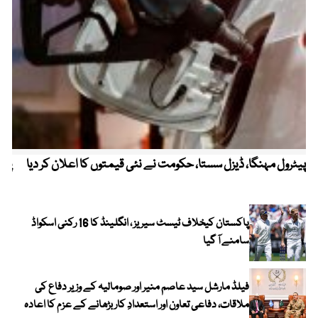
پیٹرول مہنگا، ڈیزل سستا، حکومت نے نئی قیمتوں کا اعلان کر دیا
پنج
پاکستان کیخلاف ٹیسٹ سیریز ، انگلینڈ کا 16 رکنی اسکواڈ
سامنے آ گیا
فیلڈ مارشل سید عاصم منیر اور صومالیہ کے وزیر دفاع کی
ملاقات، دفاعی تعاون اور استعدادِ کار بڑھانے کے عزم کا اعادہ