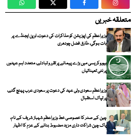
WhatsApp
Twitter
Facebook
Faceboo
متعلقہ خبریں
وزیراعظم کی اپوزیشن کو مذاکرات کی دعوت، اوپن ایجنڈے پر
بات ہوگی، طارق فضل چودھری
بیوروکریسی میں بڑے پیمانے پر تقرر و تبادلے، متعدد اہم عہدوں
پر نئی تعیناتیاں
وزیراعظم سعودی ولی عہد کی دعوت پر سعودی عرب پہنچ گئے،
پر تپاک استقبال
چین کے صدر کا خصوصی خط وزیراعظم شہباز شریف کے نام،
پاک چین شراکت داری مزید مضبوط بنانے کے عزم کا اظہار