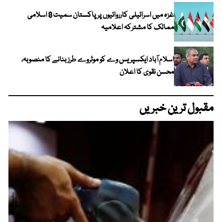
غزہ میں اسرائیلی کارروائیوں پر پاکستان سمیت 8 اسلامی
ممالک کا مشترکہ اعلامیہ
اسلام آباد ایکسپریس وے کو موٹروے طرز بنانے کا منصوبہ،
محسن نقوی کا اعلان
مقبول ترین خبریں