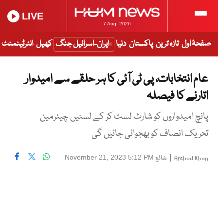
LIVE
7 Aug, 2026
صفحۂ اول
تازہ ترین
پاکستان
دنیا
ایران-اسرائیل جنگ
کھیل
انٹرٹینمنٹ
عام انتخابات، پی ٹی آئی کا ہر حلقے سے امیدوار
اتارنے کا فیصلہ
پانچ امیدواروں کو شارٹ لسٹ کر کے لسٹیں چیئرمین
تحریک انصاف کو بھجوائی جائیں گی
|
شائع
November 21, 2023 5:12 PM
Arshad Khan