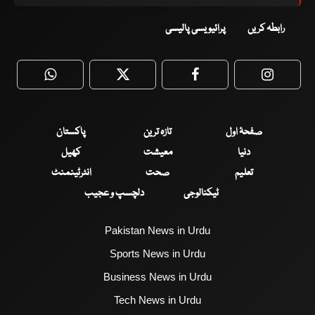
رابطہ کریں
پرائیویسی پالیسی
WhatsApp
Twitter
Facebook
Faceboo
صفحۂ اول
تازہ ترین
پاکستان
دنیا
معیشت
کھیل
تعلیم
صحت
انٹرٹینمنٹ
ٹیکنالوجی
دلچسپ و عجیب
Pakistan News in Urdu
Sports News in Urdu
Business News in Urdu
Tech News in Urdu