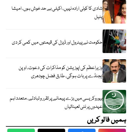
شادی کا کوئی ارادہ نہیں، اکیلی بے حد خوش ہوں، امیشا
پٹیل
حکومت نے پیٹرول اور ڈیزل کی قیمتوں میں کمی کر دی
وزیراعظم کی اپوزیشن کو مذاکرات کی دعوت، اوپن
ایجنڈے پر بات ہوگی، طارق فضل چودھری
بیوروکریسی میں بڑے پیمانے پر تقرر و تبادلے، متعدد اہم
عہدوں پر نئی تعیناتیاں
ہمیں فالو کریں