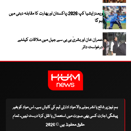
ویمنز ایشیا کپ 2026، پاکستان اور بھارت کا مقابلہ دبئی میں
ہو گا
عمران خان اور بشریٰ بی بی سے جیل میں ملاقات کیلئے
درخواست دائر
ہم نیوز پر شائع یا نشر ہونے والا مواد ادارتی ٹیم کی کاوش ہے۔ اس مواد کو بغیر
پیشگی اجازت کسی بھی صورت میں استعمال یا نقل کرنا درست نہیں۔ تمام
حقوق محفوظ ہیں © 2026