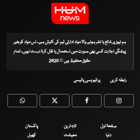
ہم نیوز پر شائع یا نشر ہونے والا مواد ادارتی ٹیم کی کاوش ہے۔ اس مواد کو بغیر
پیشگی اجازت کسی بھی صورت میں استعمال یا نقل کرنا درست نہیں۔ تمام
حقوق محفوظ ہیں © 2026
رابطہ کریں
پرائیویسی پالیسی
WhatsApp
Twitter
Facebook
Faceboo
صفحۂ اول
تازہ ترین
پاکستان
دنیا
معیشت
کھیل