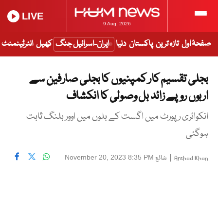
LIVE
9 Aug, 2026
صفحۂ اول
تازہ ترین
پاکستان
دنیا
ایران-اسرائیل جنگ
کھیل
انٹرٹینمنٹ
بجلی تقسیم کار کمپنیوں کا بجلی صارفین سے
اربوں روپے زائد بل وصولی کا انکشاف
انکوائری رپورٹ میں اگست کے بلوں میں اوور بلنگ ثابت
ہوگئی
|
شائع
November 20, 2023 8:35 PM
Arshad Khan