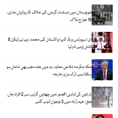
بلوچستان میں دہشت گردوں کے خلاف کارروائیاں جاری،
15 خوارج ہلاک
ای اسپورٹس ورلڈ کپ؛ پاکستان کے محمد زبیر نے ٹیکن 8
ٹائٹل اپنے نام لیا
مکہ مکرمہ دفاعی معاہدے میں جلد مصر بھی شامل ہو
سکتا ہے، ترک وزیر خارجہ
بارشوں کی تباہی؛ قصور میں چھتیں گرنے سے 2 افراد جاں
بحق؛ حیدرآباد میں 3 نوجوان ڈوب گئے