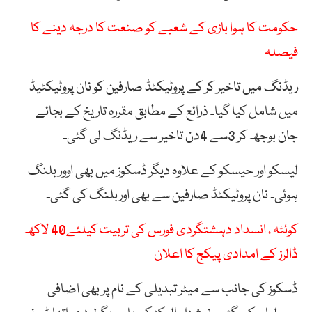
حکومت کا ہوا بازی کے شعبے کو صنعت کا درجہ دینے کا
فیصلہ
ریڈنگ میں تاخیر کر کے پروٹیکٹڈ صارفین کو نان پروٹیکٹیڈ
میں شامل کیا گیا۔ ذرائع کے مطابق مقررہ تاریخ کے بجائے
جان بوجھ کر 3سے 4دن تاخیر سے ریڈنگ لی گئی۔
لیسکو اور حیسکو کے علاوہ دیگر ڈسکوز میں بھی اوور بلنگ
ہوئی۔ نان پروٹیکٹڈ صارفین سے بھی اوربلنگ کی گئی۔
کوئٹہ ، انسداد دہشتگردی فورس کی تربیت کیلئے40 لاکھ
ڈالرز کے امدادی پیکج کا اعلان
ڈسکوز کی جانب سے میٹر تبدیلی کے نام پر بھی اضافی