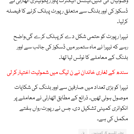
وصولیاں کی گئیں،نیشنل الیکٹرک پاور ریگولیٹری اتھارٹی نے
ڈسکوز کی اوور بلنگ سے متعلق رپورٹ پبلک کرنے کا فیصلہ
کرلیا۔
نیپرا رپورٹ کو حتمی شکل دے کر پبلک کرے گی،واضح
رہے کہ نیپرا نے ماہ ستمبر میں ڈسکوز کی جانب سے اوور
بلنگ کے معاملے کا نوٹس لیا تھا۔
سندھ کے لغاری خاندان نے ن لیگ میں شمولیت اختیار کر لی
نیپرا کو بڑی تعداد میں صارفین سے اوور بلنگ کی شکایات
موصول ہوئی تھیں۔ ذرائع کے مطابق اتھارٹی نے معاملے پر
انکوائری کمیٹی تشکیل دی، جس نے رپورٹ رواں ہفتے
مکمل کی ہے۔
بجلی تقسیم کار کمپنیوں
بل