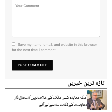
Save my name, email, and website in this browser
for the next time I comment.
تازہ ترین خبریں
‘مکہ معاہدہ کسی ملک کے خلاف نہیں’؛ اسحاق ڈار
معاہدے کے نکات سامنے لے آئے