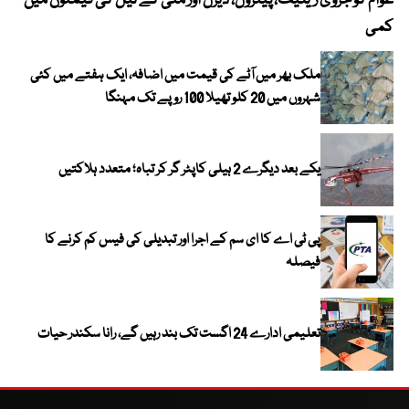
عوام کو جزوی ریلیف، پیٹرول، ڈیزل اور مٹی کے تیل کی قیمتوں میں
4 روز میں سونے کی قیمت میں بڑا اضافہ
کمی
ملک بھر میں آٹے کی قیمت میں اضافہ، ایک ہفتے میں کئی
شہروں میں 20 کلو تھیلا 100 روپے تک مہنگا
یکے بعد دیگرے 2 ہیلی کاپٹر گر کر تباہ؛ متعدد ہلاکتیں
پی ٹی اے کا ای سم کے اجرا اور تبدیلی کی فیس کم کرنے کا
فیصلہ
تعلیمی ادارے 24 اگست تک بند رہیں گے، رانا سکندر حیات