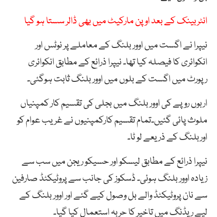
انٹربینک کے بعد اوپن مارکیٹ میں بھی ڈالر سستا ہو گیا
نیپرا نے اگست میں اوور بلنگ کے معاملے پر نوٹس اور
انکوائری کا فیصلہ کیا تھا۔ نیپرا ذرائع کے مطابق انکوائری
رپورٹ میں اگست کے بلوں میں اوور بلنگ ثابت ہوگئی۔
اربوں روپے کی اوور بلنگ میں بجلی کی تقسیم کار کمپنیاں
ملوث پائی گئیں۔تمام تقسیم کارکمپنیوں نے غریب عوام کو
اوربلنگ کے ذریعے لو ٹا۔
نیپرا ذرائع کے مطابق لیسکو اور حسیکو ریجن میں سب سے
زیادہ اوور بلنگ ہوئی۔ ڈسکوز کی جانب سے پروٹیکٹڈ صارفین
سے نان پروٹیکٹڈ والے بل وصول کیے گئے اور اوور بلنگ کے
لیے ریڈنگ میں تاخیر کا حربہ استعمال کیا گیا۔