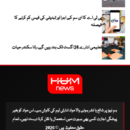
پی ٹی اے کا ای سم کے اجرا اور تبدیلی کی فیس کم کرنے کا
فیصلہ
تعلیمی ادارے 24 اگست تک بند رہیں گے، رانا سکندر حیات
ہم نیوز پر شائع یا نشر ہونے والا مواد ادارتی ٹیم کی کاوش ہے۔ اس مواد کو بغیر
پیشگی اجازت کسی بھی صورت میں استعمال یا نقل کرنا درست نہیں۔ تمام
حقوق محفوظ ہیں © 2026