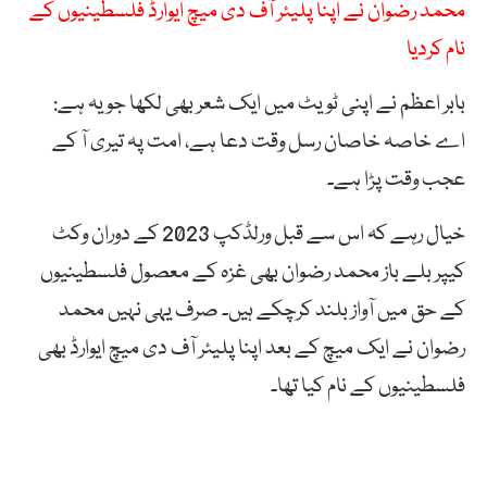
محمد رضوان نے اپنا پلیئر آف دی میچ ایوارڈ فلسطینیوں کے
نام کردیا
بابر اعظم نے اپنی ٹویٹ میں ایک شعر بھی لکھا جو یہ ہے:
اے خاصہ خاصان رسل وقت دعا ہے، امت پہ تیری آ کے
عجب وقت پڑا ہے۔
خیال رہے کہ اس سے قبل ورلڈکپ 2023 کے دوران وکٹ
کیپر بلے باز محمد رضوان بھی غزہ کے معصول فلسطینیوں
کے حق میں آواز بلند کرچکے ہیں۔ صرف یہی نہیں محمد
رضوان نے ایک میچ کے بعد اپنا پلیئر آف دی میچ ایوارڈ بھی
فلسطینیوں کے نام کیا تھا۔