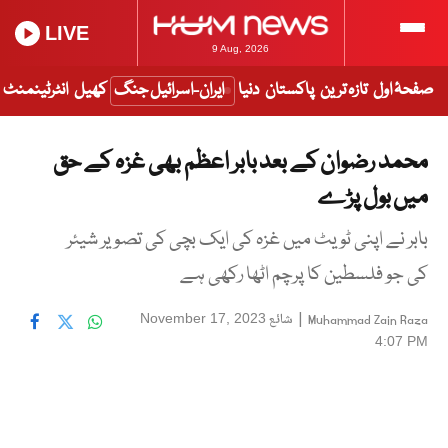
LIVE
9 Aug, 2026
صفحۂ اول
تازہ ترین
پاکستان
دنیا
ایران-اسرائیل جنگ
کھیل
انٹرٹینمنٹ
محمد رضوان کے بعد بابر اعظم بھی غزہ کے حق
میں بول پڑے
بابر نے اپنی ٹویٹ میں غزہ کی ایک بچی کی تصویر شیئر
کی جو فلسطین کا پرچم اٹھا رکھی ہے
|
شائع
November 17, 2023
Muhammad Zain Raza
4:07 PM