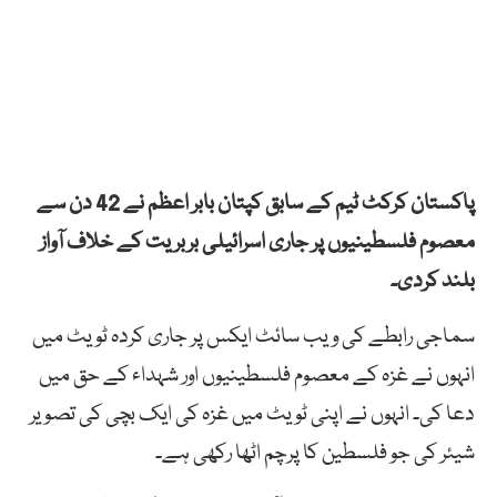
پاکستان کرکٹ ٹیم کے سابق کپتان بابر اعظم نے 42 دن سے
معصوم فلسطینیوں پر جاری اسرائیلی بربریت کے خلاف آواز
بلند کردی۔
سماجی رابطے کی ویب سائٹ ایکس پر جاری کردہ ٹویٹ میں
انہوں نے غزہ کے معصوم فلسطینیوں اور شہداء کے حق میں
دعا کی۔ انہوں نے اپنی ٹویٹ میں غزہ کی ایک بچی کی تصویر
شیئر کی جو فلسطین کا پرچم اٹھا رکھی ہے۔