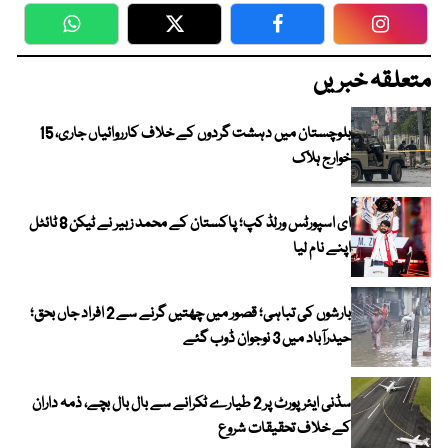
WhatsApp
Twitter
Facebook
Faceboo
متعلقہ خبریں
بلوچستان میں دہشت گردوں کے خلاف کارروائیاں جاری، 15
خوارج ہلاک
ای اسپورٹس ورلڈ کپ؛ پاکستان کے محمد زبیر نے ٹیکن 8 ٹائٹل
اپنے نام لیا
بارشوں کی تباہی؛ قصور میں چھتیں گرنے سے 2 افراد جاں بحق؛
حیدرآباد میں 3 نوجوان ڈوب گئے
سڈنی ایئرپورٹ پر 2 طیارے ٹکرانے سے بال بال بچے، ذمہ داران
کے خلاف تحقیقات شروع