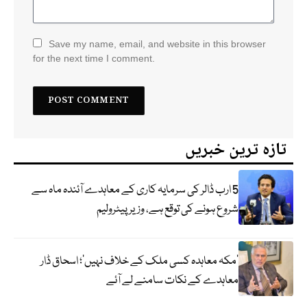
Save my name, email, and website in this browser
for the next time I comment.
تازہ ترین خبریں
5 ارب ڈالر کی سرمایہ کاری کے معاہدے آئندہ ماہ سے
شروع ہونے کی توقع ہے، وزیر پیٹرولیم
‘مکہ معاہدہ کسی ملک کے خلاف نہیں’؛ اسحاق ڈار
معاہدے کے نکات سامنے لے آئے