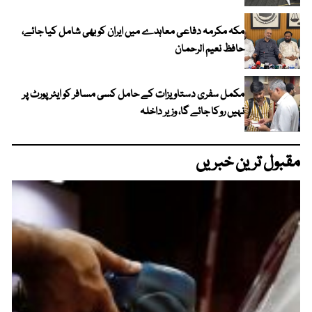
مکہ مکرمہ دفاعی معاہدے میں ایران کو بھی شامل کیا جائے،
حافظ نعیم الرحمان
مکمل سفری دستاویزات کے حامل کسی مسافر کو ایئرپورٹ پر
نہیں روکا جائے گا، وزیر داخلہ
مقبول ترین خبریں