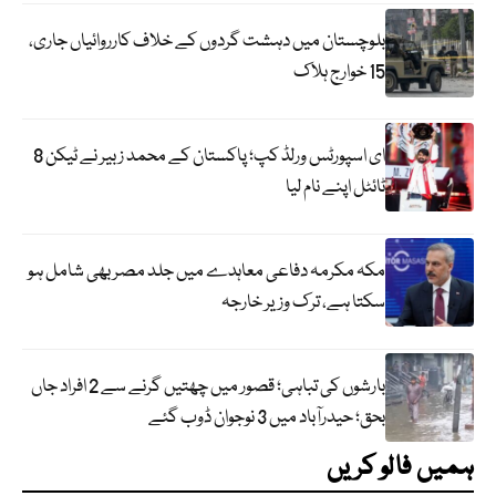
بلوچستان میں دہشت گردوں کے خلاف کارروائیاں جاری،
15 خوارج ہلاک
ای اسپورٹس ورلڈ کپ؛ پاکستان کے محمد زبیر نے ٹیکن 8
ٹائٹل اپنے نام لیا
مکہ مکرمہ دفاعی معاہدے میں جلد مصر بھی شامل ہو
سکتا ہے، ترک وزیر خارجہ
بارشوں کی تباہی؛ قصور میں چھتیں گرنے سے 2 افراد جاں
بحق؛ حیدرآباد میں 3 نوجوان ڈوب گئے
ہمیں فالو کریں