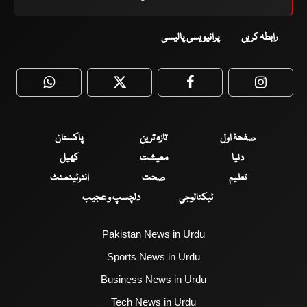
رابطہ کریں
پرائیویسی پالیسی
WhatsApp
Twitter
Facebook
Faceboo
صفحۂ اول
تازہ ترین
پاکستان
دنیا
معیشت
کھیل
تعلیم
صحت
انٹرٹینمنٹ
ٹیکنالوجی
دلچسپ و عجیب
Pakistan News in Urdu
Sports News in Urdu
Business News in Urdu
Tech News in Urdu