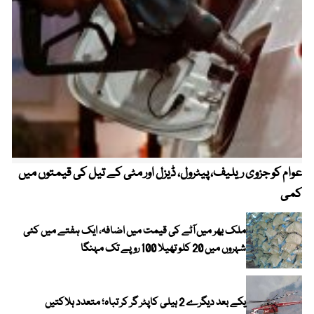
عوام کو جزوی ریلیف، پیٹرول، ڈیزل اور مٹی کے تیل کی قیمتوں میں
4 روز میں سونے کی قیمت میں بڑا اضافہ
کمی
ملک بھر میں آٹے کی قیمت میں اضافہ، ایک ہفتے میں کئی
شہروں میں 20 کلو تھیلا 100 روپے تک مہنگا
یکے بعد دیگرے 2 ہیلی کاپٹر گر کر تباہ؛ متعدد ہلاکتیں