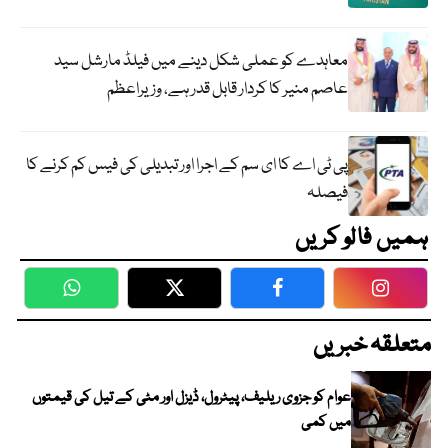
معاہدے کو عملی شکل دینے میں فیلڈ مارشل سید
عاصم منیر کا کردار قابل قدر ہے، وزیراعظم
پی ٹی اے کا ای سم کے اجرا اور تبدیلی کی فیس کم کرنے کا
فیصلہ
ہمیں فالو کریں
WhatsApp
Twitter
Facebook
Faceboo
متعلقہ خبریں
عوام کو جزوی ریلیف، پیٹرول، ڈیزل اور مٹی کے تیل کی قیمتوں
میں کمی