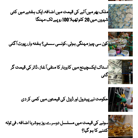
ملک بھر میں آٹے کی قیمت میں اضافہ، ایک ہفتے میں کئی
شہروں میں 20 کلو تھیلا 100 روپے تک مہنگا
کون سی چیز مہنگی ہوئی ،کونسی سستی؟ ہفتہ وار رپورٹ آگئی
اسٹاک ایکسچینج میں کاروبار کا منفی آغاز ، ڈالر کی قیمت گر
گئی
حکومت نے پیٹرول اور ڈیزل کی قیمتوں میں کمی کر دی
سونے کی قیمت میں مسلسل دوسرے روز ہوشربا اضافہ ، فی تولہ
کتنے کا ہو گیا؟