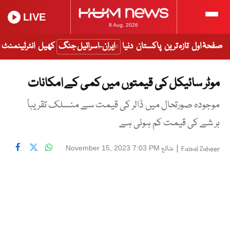
LIVE
8 Aug, 2026
صفحۂ اول
تازہ ترین
پاکستان
دنیا
ایران-اسرائیل جنگ
کھیل
انٹرٹینمنٹ
موٹر سائیکل کی قیمتوں میں کمی کے امکانات
موجودہ صورتحال میں ڈالر کی قیمت سے منسلک تقریباً
ہر شے کی قیمت کم ہوئی ہے
|
شائع
November 15, 2023 7:03 PM
Faisal Zaheer