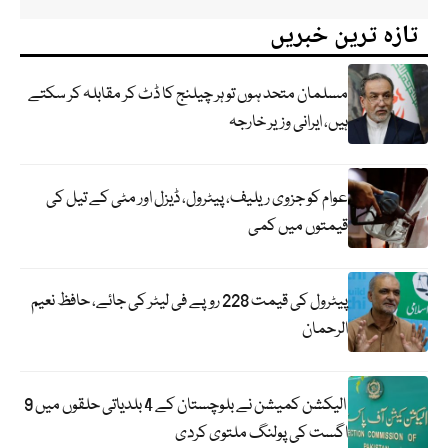
تازہ ترین خبریں
مسلمان متحد ہوں تو ہر چیلنج کا ڈٹ کر مقابلہ کر سکتے
ہیں، ایرانی وزیر خارجہ
عوام کو جزوی ریلیف، پیٹرول، ڈیزل اور مٹی کے تیل کی
قیمتوں میں کمی
پیٹرول کی قیمت 228 روپے فی لیٹر کی جائے، حافظ نعیم
الرحمان
الیکشن کمیشن نے بلوچستان کے 4 بلدیاتی حلقوں میں 9
اگست کی پولنگ ملتوی کردی