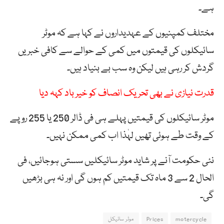
ہے۔
مختلف کمپنیوں کے عہدیداروں نے کہا ہے کہ موٹر
سائیکلوں کی قیمتوں میں کمی کے حوالے سے کافی خبریں
گردش کر رہی ہیں لیکن وہ سب بے بنیاد ہیں۔
قدرت نیازی نے بھی تحریک انصاف کو خیر باد کہہ دیا
موٹر سائیکلوں کی قیمتیں پہلے ہی فی ڈالر 250 یا 255 روپے
کے وقت طے ہوئی تھیں لہٰذا اب کمی ممکن نہیں۔
نئی حکومت آنے پر شاید موٹر سائیکلیں سستی ہوجائیں، فی
الحال 2 سے 3 ماہ تک قیمتیں کم ہوں گی اور نہ ہی بڑھیں
گی۔
motercycle
Prices
موٹر سائیکل