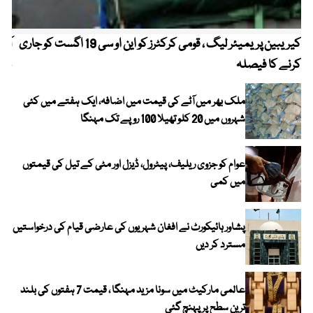
کیریبین پریمیئر لیگ ، قومی کرکٹرز کو این او سی 19 اگست کو جاری
آز
کرنے کا فیصلہ
چھی
ملک بھر میں آٹے کی قیمت میں اضافہ، ایک ہفتے میں کئی
شہروں میں 20 کلو تھیلا 100 روپے تک مہنگا
عوام کو جزوی ریلیف، پیٹرول، ڈیزل اور مٹی کے تیل کی قیمتوں
میں کمی
پشاور ہائیکورٹ نے افغان شہریوں کی عارضی قیام کی درخواستیں
مسترد کر دیں
عالمی مارکیٹ میں سونا مزید مہنگا ، قیمت 7 ہفتوں کی بلند
ترین سطح پر پہنچ گئی