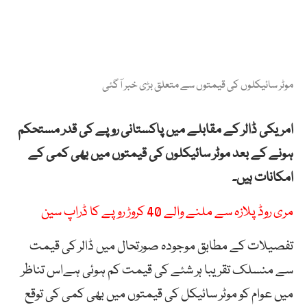
موٹر سائیکلوں کی قیمتوں سے متعلق بڑی خبر آگئی
امریکی ڈالر کے مقابلے میں پاکستانی روپے کی قدر مستحکم
ہونے کے بعد موٹر سائیکلوں کی قیمتوں میں بھی کمی کے
امکانات ہیں۔
مری روڈ پلازہ سے ملنے والے 40 کروڑ روپے کا ڈراپ سین
تفصیلات کے مطابق موجودہ صورتحال میں ڈالر کی قیمت
سے منسلک تقریبا ہر شئے کی قیمت کم ہوئی ہےاس تناظر
میں عوام کو موٹر سائیکل کی قیمتوں میں بھی کمی کی توقع