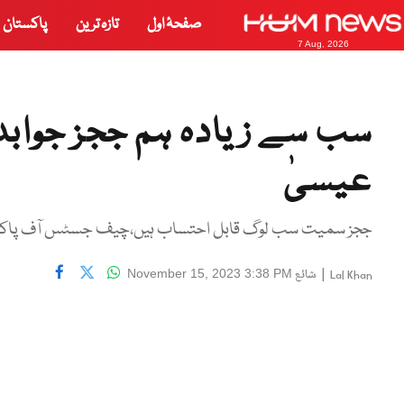
صفحۂ اول
تازہ ترین
پاکستان
7 Aug, 2026
سب سے زیادہ ہم ججز جواب
عیسیٰ
ججز سمیت سب لوگ قابل احتساب ہیں،چیف جسٹس آف پاک
|
شائع
November 15, 2023 3:38 PM
Lal Khan