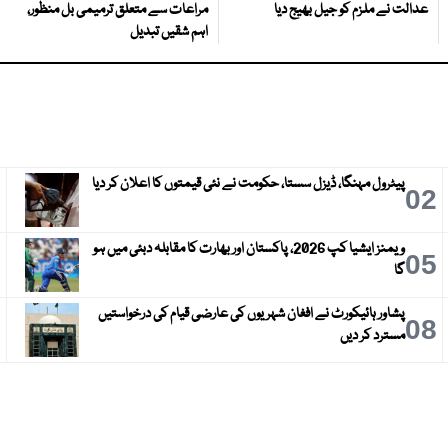
عدالت نے ملزم کو جیل بھیج دیا
مراعات سے متعلق ترمیمی بل منظور،
اہم شقیں تبدیل
پیٹرول مہنگا، ڈیزل سستا، حکومت نے نئی قیمتوں کا اعلان کر دیا
3
02
ویمنز ایشیا کپ 2026، پاکستان اور بھارت کا مقابلہ دبئی میں ہو
6
05
گا
پشاور ہائیکورٹ نے افغان شہریوں کی عارضی قیام کی درخواستیں
9
08
مسترد کر دیں