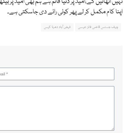
نہیں اٹھائیں گے،امید پر دنیا قائم ہے ہم بھی امید پ
اپنا کام مکمل کر لے پھر کوئی رائے دی جاسکتی ہے۔
چیف جسٹس قاضی فائز عیسی
فیض آباد دھرنا کیس