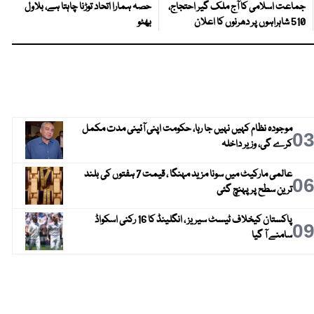
جماعت اسلامی کا آج ملک گیر احتجاج،
حصہ ہمارا اتحاد توڑنا چاہتا ہے، بلاول
510 شاہراہوں پر دھرنوں کا اعلان
بھٹو
موجودہ نظام کہیں نہیں جا رہا، حکومت اپنی آئینی مدت مکمل
0
کرے گی، وزیر داخلہ
عالمی مارکیٹ میں سونا مزید مہنگا ، قیمت 7 ہفتوں کی بلند
0
ترین سطح پر پہنچ گئی
پاکستان کیخلاف ٹیسٹ سیریز ، انگلینڈ کا 16 رکنی اسکواڈ
0
سامنے آ گیا