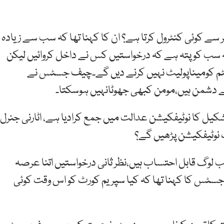
سے کوئی کنٹرول کرتا ہے؟ ان کا کہنا تھا کہ سب سے زیادہ
 سب کو پتہ ہے کہ درخواستیں کس نے داخل کروائیں لیکن
 سسٹم کومیناپولیٹ نہیں کرنے دیں گے۔چیف جسٹس نے
نے دشمن ہیں،مومن کبھی جھوٹانہیں ہوسکتا۔
شکیل کا نوٹیفکیشن عدالت میں جمع کرادیا ہے، اٹارنی جنرل
نوٹیفکیشن پڑھیں گے؟
لوگ قابل احتساب ہیں،نظر ثانی درخواستیں اتنا عرصہ
 جسٹس کا کہنا تھا کہ کیا سپریم کورٹ کو اس وقت کوئی