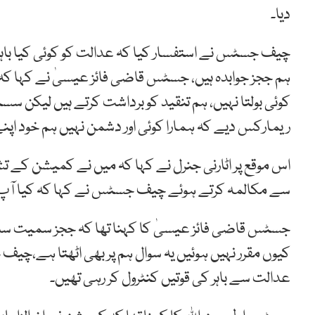
دیا۔
چیف جسٹس نے استفسار کیا کہ عدالت کو کوئی کیا باہر 
ہم ججز جوابدہ ہیں، جسٹس قاضی فائز عیسیٰ نے کہا کہ
کوئی بولتا نہیں، ہم تنقید کو برداشت کرتے ہیں لیکن
ریمارکس دیے کہ ہمارا کوئی اور دشمن نہیں ہم خود اپ
اس موقع پر اٹارنی جنرل نے کہا کہ میں نے کمیشن کے ت
سے مکالمہ کرتے ہوئے چیف جسٹس نے کہا کہ کیا آپ 
جسٹس قاضی فائز عیسیٰ کا کہنا تھا کہ ججز سمیت سب 
کیوں مقرر نہیں ہوئیں یہ سوال ہم پر بھی اٹھتا ہے،چیف
عدالت سے باہر کی قوتیں کنٹرول کر رہی تھیں۔