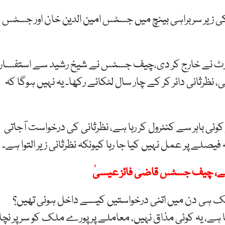
یر سربراہی بینچ میں جسٹس امین الدین خان اور جسٹس
کورٹ نے خارج کر دی،چیف جسٹس نے شیخ رشید سے استفسار
نظرثانی دائر کر کے چار سال لٹکائے رکھا۔ یہ نہیں ہوگا کہ
 باہر سے کنٹرول کر رہا ہے، نظرثانی کی درخواست آجاتی
صلے پر عمل نہیں کیا جا رہا کیونکہ نظرثانی زیر التوا ہے۔
ہے، چیف جسٹس قاضی فائز عیسیٰ
 ہی دن میں اتنی درخواستیں کیسے داخل ہوئی تھیں؟
ے، یہ کوئی مذاق نہیں، معاملے پر پورے ملک کو سر پر نچا