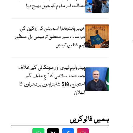
عدالت نے ملزم کو جیل بھیج دیا
خیبرپختونخوا اسمبلی کا اراکین کی
مراعات سے متعلق ترمیمی بل منظور،
اہم شقیں تبدیل
پیٹرولیم لیوی اور مہنگائی کے خلاف
جماعت اسلامی کا آج ملک گیر
احتجاج، 510 شاہراہوں پر دھرنوں کا
اعلان
ہمیں فالو کریں