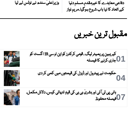
وزیراعلیٰ سندھ نے نوٹس لے لیا
دفاعی معاہدے کا خیرمقدم، مسلم دنیا
کے اتحاد کا نیا باب شروع ہوگیا، مریم نواز
مقبول ترین خبریں
کیریبین پریمیئر لیگ ، قومی کرکٹرز کو این او سی 19 اگست کو
01
جاری کرنے کا فیصلہ
حکومت نے پیٹرول اور ڈیزل کی قیمتوں میں کمی کر دی
04
بانی پی ٹی آئی اور بشریٰ بی بی کی قیدِ تنہائی کیس، دلائل مکمل،
07
فیصلہ محفوظ