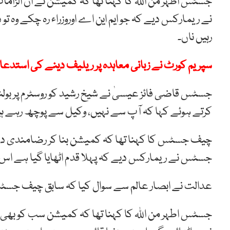
جسٹس اطہر من اللہ کا کہنا تھا کہ کمیشن نے ان الزا
نے ریمارکس دیے کہ جو ایم این اے اوروزراء رہ چکے وہ تو 
رہیں ناں۔
سپریم کورٹ نے زبانی معاہدہ پر ریلیف دینے کی استدعا
جسٹس قاضی فائز عیسیٰ نے شیخ رشید کو روسٹرم پر ب
کرتے ہوئے کہا کہ آپ سے نہیں، وکیل سے پوچھ رہے ہی
جسٹس نے ریمارکس دیے کہ پہلا قدم اٹھایا گیا ہے اس پر
عدالت نے ابصار عالم سے سوال کیا کہ سابق چیف جسٹس،
جسٹس اطہر من اللہ کا کہنا تھا کہ کمیشن سب کو بھی 