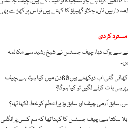
مات کا تعین کرنا ہے جو سنجیدہ نوعیت کے ہیں، چیف جسٹس
ذمہ دار ہیں ناں، جلاؤ گھیراؤ کا کہتے ہیں تو اس پر کھڑے بھی
 مسترد کر دی
ولنے سے روک دیا، چیف جسٹس نے شیخ رشید سے مکالمہ
ں۔
چیف جسٹس کا کہنا تھا کہ کمیشن بنا کر رضامندی دکھائی گئی اب دیکھتے ہیں 60دن میں کیا ہوتا ہے،چیف
 ہی بات کرنے لگیں تو کیا ہوگا؟
 سابق آرمی چیف اور سابق وزیر اعظم کو خط لکھا تھا؟
بلا سکتا ہے،چیف جسٹس کا کہنا تھا کہ ہم کسی پر انگلی