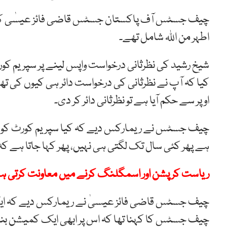
چیف جسٹس آف پاکستان جسٹس قاضی فائز عیسٰی کی ز
اطہر من اللہ شامل تھے۔
شیخ رشید کی نظرثانی درخواست واپس لینے پر سپریم 
کیا کہ آپ نے نظرثانی کی درخواست دائر ہی کیوں کی تھی، 
اوپر سے حکم آیا ہے تو نظرثانی دائر کر دی۔
چیف جسٹس نے ریمارکس دیے کہ کیا سپریم کورٹ کو کوئی
ہے پھر کئی سال تک لگتی ہی نہیں، پھر کہا جاتا ہے کہ فی
ریاست کرپشن اور اسمگلنگ کرنے میں معاونت کرتی 
چیف جسٹس قاضی فائز عیسیٰ نے ریمارکس دیے کہ ایک
چیف جسٹس کا کہنا تھا کہ اس پر ابھی ایک کمیشن بنا ہ