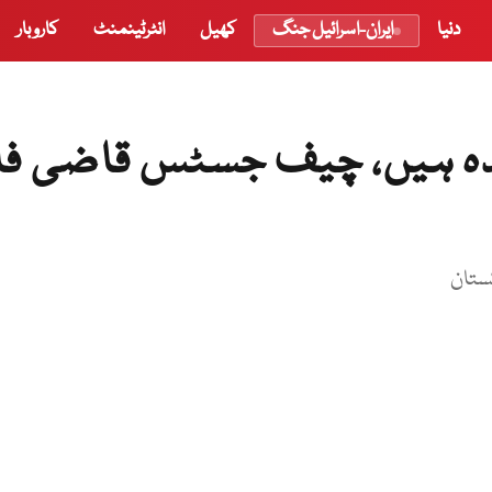
دنیا
ایران-اسرائیل جنگ
کھیل
انٹرٹینمنٹ
کاروبار
دہ ہیں، چیف جسٹس قاضی فائ
ستان