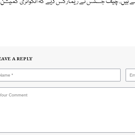
ر بیٹھے ہیں، چیف جسٹس نے ریمارکس دیے کہ انکوائری کمیشن
EAVE A REPLY