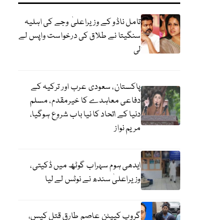
تامل ناڈو کے وزیراعلیٰ وجے کی اہلیہ
سنگیتا نے طلاق کی درخواست واپس لے
لی
پاکستان، سعودی عرب اور ترکیہ کے
دفاعی معاہدے کا خیرمقدم، مسلم
دنیا کے اتحاد کا نیا باب شروع ہوگیا،
مریم نواز
ایدھی ہوم سہراب گوٹھ میں ڈکیتی،
وزیراعلیٰ سندھ نے نوٹس لے لیا
گروپ کیپٹن عاصم طارق قتل کیس،