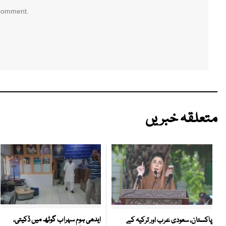
 comment.
متعلقہ خبریں
ایدھی ہوم سہراب گوٹھ میں ڈکیتی،
پاکستان، سعودی عرب اور ترکیہ کے