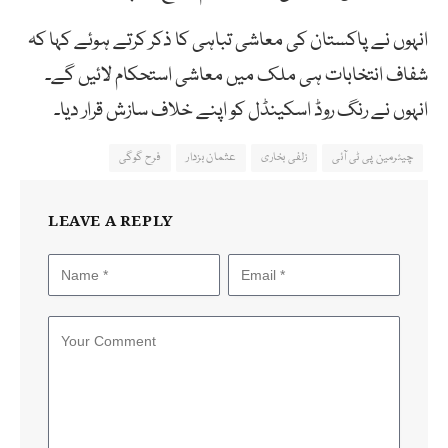
انہوں نے پاکستان کی معاشی تباہی کا ذکر کرتے ہوئے کہا کہ
شفاف انتخابات ہی ملک میں معاشی استحکام لائیں گے۔
انہوں نے رنگ روڈ اسکینڈل کو اپنے خلاف سازش قرار دیا۔
چیئرمین پی ٹی آئی
زلفی بخاری
عثمان بزدار
فرح گوگی
LEAVE A REPLY