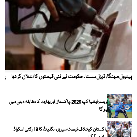
پیٹرول مہنگا، ڈیزل سستا، حکومت نے نئی قیمتوں کا اعلان کر دیا
پنج
ویمنز ایشیا کپ 2026، پاکستان اور بھارت کا مقابلہ دبئی میں
ہو گا
پاکستان کیخلاف ٹیسٹ سیریز ، انگلینڈ کا 16 رکنی اسکواڈ