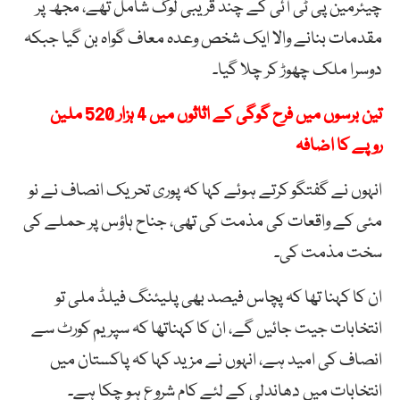
چیئرمین پی ٹی آئی کے چند قریبی لوگ شامل تھے، مجھ پر
مقدمات بنانے والا ایک شخص وعدہ معاف گواہ بن گیا جبکہ
دوسرا ملک چھوڑ کر چلا گیا۔
تین برسوں میں فرح گوگی کے اثاثوں میں 4 ہزار 520 ملین
روپے کا اضافہ
انہوں نے گفتگو کرتے ہوئے کہا کہ پوری تحریک انصاف نے نو
مئی کے واقعات کی مذمت کی تھی، جناح ہاؤس پر حملے کی
سخت مذمت کی۔
ان کا کہنا تھا کہ پچاس فیصد بھی پلیئنگ فیلڈ ملی تو
انتخابات جیت جائیں گے، ان کا کہناتھا کہ سپریم کورٹ سے
انصاف کی امید ہے، انہوں نے مزید کہا کہ پاکستان میں
انتخابات میں دھاندلی کے لئے کام شروع ہو چکا ہے۔