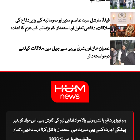
سامنے آ گیا
فیلڈ مارشل سید عاصم منیر اور صومالیہ کے وزیر دفاع کی
ملاقات، دفاعی تعاون اور استعدادِ کار بڑھانے کے عزم کا اعادہ
عمران خان اور بشریٰ بی بی سے جیل میں ملاقات کیلئے
درخواست دائر
ہم نیوز پر شائع یا نشر ہونے والا مواد ادارتی ٹیم کی کاوش ہے۔ اس مواد کو بغیر
پیشگی اجازت کسی بھی صورت میں استعمال یا نقل کرنا درست نہیں۔ تمام
حقوق محفوظ ہیں © 2026