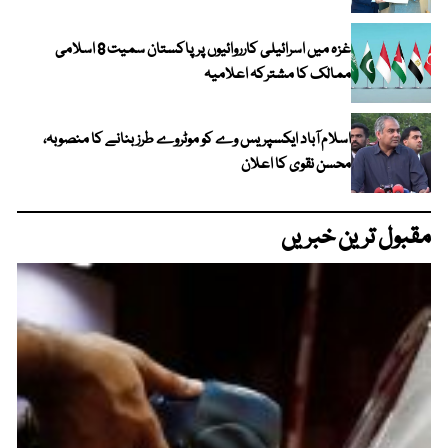
غزہ میں اسرائیلی کارروائیوں پر پاکستان سمیت 8 اسلامی
ممالک کا مشترکہ اعلامیہ
اسلام آباد ایکسپریس وے کو موٹروے طرز بنانے کا منصوبہ،
محسن نقوی کا اعلان
مقبول ترین خبریں