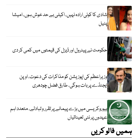
شادی کا کوئی ارادہ نہیں، اکیلی بے حد خوش ہوں، امیشا
پٹیل
حکومت نے پیٹرول اور ڈیزل کی قیمتوں میں کمی کر دی
وزیراعظم کی اپوزیشن کو مذاکرات کی دعوت، اوپن
ایجنڈے پر بات ہوگی، طارق فضل چودھری
بیوروکریسی میں بڑے پیمانے پر تقرر و تبادلے، متعدد اہم
عہدوں پر نئی تعیناتیاں
ہمیں فالو کریں