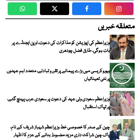
WhatsApp
Twitter
Facebook
Faceboo
متعلقہ خبریں
وزیراعظم کی اپوزیشن کو مذاکرات کی دعوت، اوپن ایجنڈے پر
بات ہوگی، طارق فضل چودھری
بیوروکریسی میں بڑے پیمانے پر تقرر و تبادلے، متعدد اہم عہدوں
پر نئی تعیناتیاں
وزیراعظم سعودی ولی عہد کی دعوت پر سعودی عرب پہنچ گئے،
پر تپاک استقبال
چین کے صدر کا خصوصی خط وزیراعظم شہباز شریف کے نام،
پاک چین شراکت داری مزید مضبوط بنانے کے عزم کا اظہار