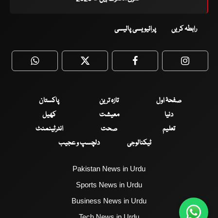
رابطہ کریں
پرائیویسی پالیسی
WhatsApp
Twitter
Facebook
Faceboo
صفحۂ اول
تازہ ترین
پاکستان
دنیا
معیشت
کھیل
تعلیم
صحت
انٹرٹینمنٹ
ٹیکنالوجی
دلچسپ و عجیب
Pakistan News in Urdu
Sports News in Urdu
Business News in Urdu
Tech News in Urdu