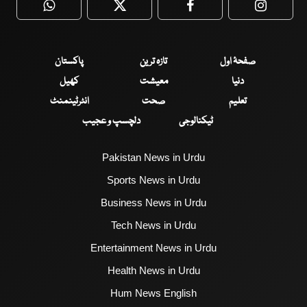
WhatsApp
Twitter
Facebook
Faceboo
صفحۂ اول
تازہ ترین
پاکستان
دنیا
معیشت
کھیل
تعلیم
صحت
انٹرٹینمنٹ
ٹیکنالوجی
دلچسپ و عجیب
Pakistan News in Urdu
Sports News in Urdu
Business News in Urdu
Tech News in Urdu
Entertainment News in Urdu
Health News in Urdu
Hum News English