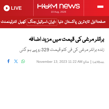
LIVE
10 Aug, 2026
صفحۂ اول
تازہ ترین
پاکستان
دنیا
ایران-اسرائیل جنگ
کھیل
انٹرٹینمنٹ
برائلر مرغی کی قیمت میں مزید اضافہ
زندہ برائلر مرغی کی فی کلو قیمت 329 روپے ہو گئی
|
شائع
November 13, 2023 11:22 AM
Lal Khan