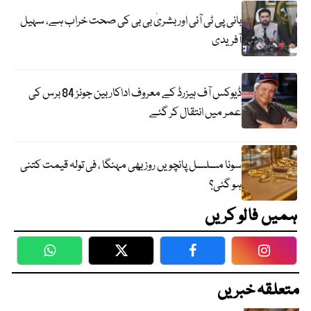
بانی پی ٹی آئی اور بشریٰ بی بی کی صحت خراب ہے، سہیل
آفریدی
ڈیوکس آف ہیزرڈ کے معروف اداکار بین جونز 84 برس کی
عمر میں انتقال کر گئے
سونا مسلسل پانچویں روز بھی مہنگا ، فی تولہ قیمت کتنی
ہو گئی؟
ہمیں فالو کریں
WhatsApp
Twitter
Facebook
Faceboo
متعلقہ خبریں