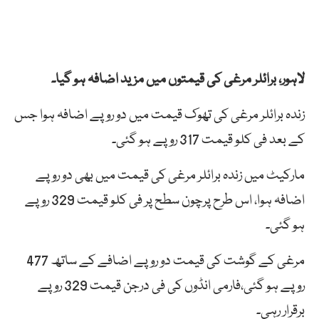
لاہور، برائلر مرغی کی قیمتوں میں مزید اضافہ ہو گیا۔
زندہ برائلر مرغی کی تھوک قیمت میں دو روپے اضافہ ہوا جس
کے بعد فی کلو قیمت 317 روپے ہو گئی۔
مارکیٹ میں زندہ برائلر مرغی کی قیمت میں بھی دو روپے
اضافہ ہوا، اس طرح پرچون سطح پر فی کلو قیمت 329 روپے
ہو گئی۔
مرغی کے گوشت کی قیمت دو روپے اضافے کے ساتھ 477
روپے ہو گئی،فارمی انڈوں کی فی درجن قیمت 329 روپے
برقرار رہی۔