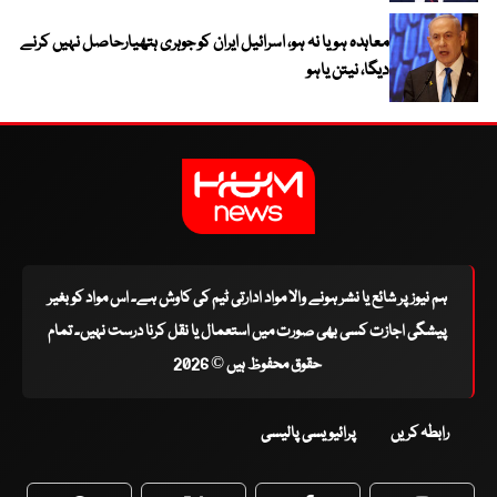
معاہدہ ہو یا نہ ہو، اسرائیل ایران کو جوہری ہتھیارحاصل نہیں کرنے
دیگا، نیتن یاہو
ہم نیوز پر شائع یا نشر ہونے والا مواد ادارتی ٹیم کی کاوش ہے۔ اس مواد کو بغیر
پیشگی اجازت کسی بھی صورت میں استعمال یا نقل کرنا درست نہیں۔ تمام
حقوق محفوظ ہیں © 2026
رابطہ کریں
پرائیویسی پالیسی