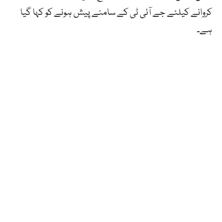
کروانے کیلئے جے آئی ٹی کے سامنے پیش ہونے کو کہا گیا
ہے۔