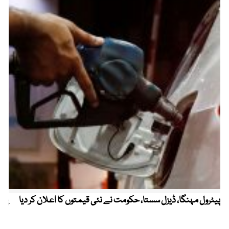
پیٹرول مہنگا، ڈیزل سستا، حکومت نے نئی قیمتوں کا اعلان کر دیا
پنج