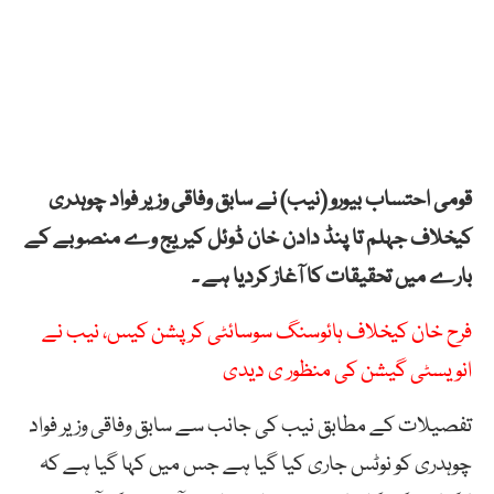
قومی احتساب بیورو (نیب) نے سابق وفاقی وزیر فواد چوہدری
کیخلاف جہلم تا پنڈ دادن خان ڈوئل کیریج وے منصوبے کے
بارے میں تحقیقات کا آغاز کردیا ہے ۔
فرح خان کیخلاف ہائوسنگ سوسائٹی کرپشن کیس، نیب نے
انویسٹی گیشن کی منظور ی دیدی
تفصیلات کے مطابق نیب کی جانب سے سابق وفاقی وزیر فواد
چوہدری کو نوٹس جاری کیا گیا ہے جس میں کہا گیا ہے کہ