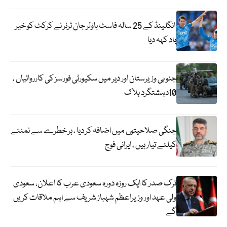
انگلینڈ کے 25 سالہ فاسٹ باؤلر جان ٹرنر نے کرکٹ کو خیر
باد کہہ دیا
جنوبی وزیرستان اور دیر میں سکیورٹی فورسز کی کارروائیاں ،
10دہشتگرد ہلاک
جنگی صلاحیتوں میں اضافہ کر دیا ، ہر خطرے سے نمٹنے
کیلئے تیار ہیں ، ایرانی فوج
ترک صدر کا ایک روزہ دورہ سعودی عرب کا اعلان، سعودی
ولی عہد اور وزیراعظم شہباز شریف سے اہم ملاقات کریں
گے