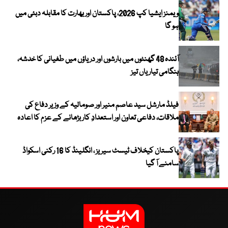
ویمنز ایشیا کپ 2026، پاکستان اور بھارت کا مقابلہ دبئی میں
ہو گا
آئندہ 48 گھنٹوں میں بارشوں اور دریاؤں میں طغیانی کا خدشہ،
ہنگامی تیاریاں تیز
فیلڈ مارشل سید عاصم منیر اور صومالیہ کے وزیر دفاع کی
ملاقات، دفاعی تعاون اور استعدادِ کار بڑھانے کے عزم کا اعادہ
پاکستان کیخلاف ٹیسٹ سیریز ، انگلینڈ کا 16 رکنی اسکواڈ
سامنے آ گیا