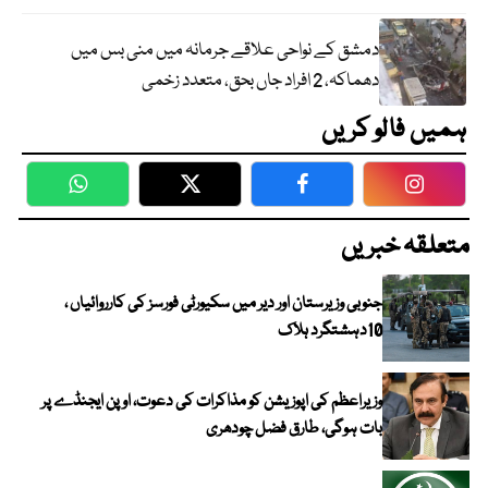
دمشق کے نواحی علاقے جرمانہ میں منی بس میں
دھماکہ، 2 افراد جاں بحق، متعدد زخمی
ہمیں فالو کریں
WhatsApp
Twitter
Facebook
Faceboo
متعلقہ خبریں
جنوبی وزیرستان اور دیر میں سکیورٹی فورسز کی کارروائیاں ،
10دہشتگرد ہلاک
وزیراعظم کی اپوزیشن کو مذاکرات کی دعوت، اوپن ایجنڈے پر
بات ہوگی، طارق فضل چودھری