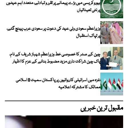
بیوروکریسی میں بڑے پیمانے پر تقرر و تبادلے، متعدد اہم عہدوں
پر نئی تعیناتیاں
وزیراعظم سعودی ولی عہد کی دعوت پر سعودی عرب پہنچ گئے،
پر تپاک استقبال
چین کے صدر کا خصوصی خط وزیراعظم شہباز شریف کے نام،
پاک چین شراکت داری مزید مضبوط بنانے کے عزم کا اظہار
غزہ میں اسرائیلی کارروائیوں پر پاکستان سمیت 8 اسلامی
ممالک کا مشترکہ اعلامیہ
مقبول ترین خبریں