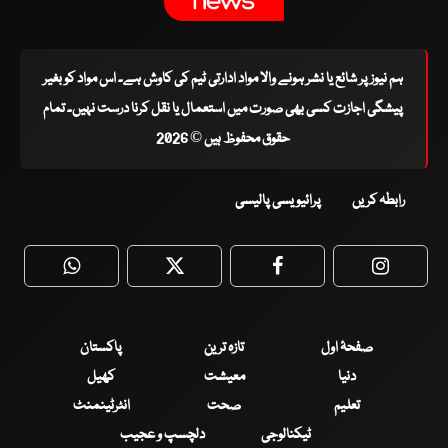
ہم نیوز پر شائع یا نشر ہونے والا مواد ادارتی ٹیم کی کاوش ہے۔ اس مواد کو بغیر
پیشگی اجازت کسی بھی صورت میں استعمال یا نقل کرنا درست نہیں۔ تمام
حقوق محفوظ ہیں © 2026
رابطہ کریں
پرائیویسی پالیسی
WhatsApp
Twitter
Facebook
Faceboo
صفحۂ اول
تازہ ترین
پاکستان
دنیا
معیشت
کھیل
تعلیم
صحت
انٹرٹینمنٹ
ٹیکنالوجی
دلچسپ و عجیب