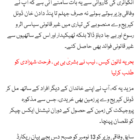
انکوائری کی کارروائی سے یہ بات سامنے آئی ہے کہ آپ نے
وفاقی وزیر ہوتے ہوئے نہ صرف جہلم تا پنڈ دادن خان ڈوئل
کیریج وے منصوبے کی تیاری میں غیر قانونی سیاسی اثر و
رسوخ اور بے جا دباؤ ڈالا بلکہ ٹھیکیدار اور اس کے ساتھیوں سے
غیر قانونی فوائد بھی حاصل کئے۔
بحریہ ٹائون کیس ، نیب نے بشریٰ بی بی ، فرحت شہزادی کو
طلب کرلیا
مزید یہ کہ، آپ نے اپنے خاندان کے دیگر افراد کے ساتھ مل کر
ڈوئل کیریج وے پر زمین بھی خریدی، جس سے مذکورہ
پروجیکٹ کی زمین کے حصول کے دوران نیشنل ایکس چیکر
کو نقصان پہنچا۔
سابق وفاقی وزیر کو 13 نومبر کو صبح دس بجے بیان ریکارڈ