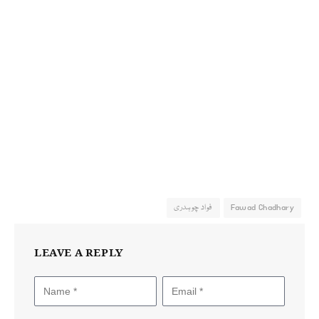
Fawad Chadhary
فواد چوہدری
LEAVE A REPLY