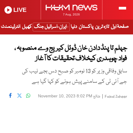
LIVE
7 Aug, 2026
صفحۂ اول
تازہ ترین
پاکستان
دنیا
ایران-اسرائیل جنگ
کھیل
انٹرٹینمنٹ
جہلم تا پنڈ دادن خان ڈوئل کیریج وے منصوبہ ،
فواد چوہدری کیخلاف تحقیقات کا آغاز
سابق وفاقی وزیر کو 13 نومبر کو صبح دس بجے نیب کی
جے آئی ٹی کے سامنے پیش ہونے کو کہا گیا ہے
|
شائع
November 10, 2023 8:02 PM
Faisal Zaheer