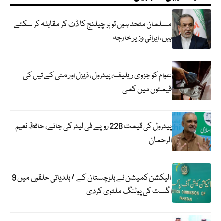
مسلمان متحد ہوں تو ہر چیلنج کا ڈٹ کر مقابلہ کر سکتے
ہیں، ایرانی وزیر خارجہ
عوام کو جزوی ریلیف، پیٹرول، ڈیزل اور مٹی کے تیل کی
قیمتوں میں کمی
پیٹرول کی قیمت 228 روپے فی لیٹر کی جائے، حافظ نعیم
الرحمان
الیکشن کمیشن نے بلوچستان کے 4 بلدیاتی حلقوں میں 9
اگست کی پولنگ ملتوی کردی