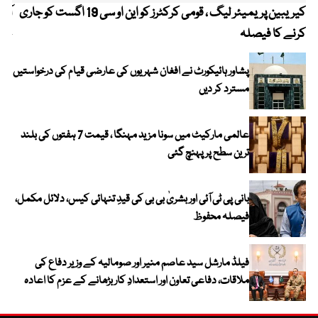
کیریبین پریمیئر لیگ ، قومی کرکٹرز کو این او سی 19 اگست کو جاری
آز
کرنے کا فیصلہ
چھی
پشاور ہائیکورٹ نے افغان شہریوں کی عارضی قیام کی درخواستیں
مسترد کر دیں
عالمی مارکیٹ میں سونا مزید مہنگا ، قیمت 7 ہفتوں کی بلند
ترین سطح پر پہنچ گئی
بانی پی ٹی آئی اور بشریٰ بی بی کی قیدِ تنہائی کیس، دلائل مکمل،
فیصلہ محفوظ
فیلڈ مارشل سید عاصم منیر اور صومالیہ کے وزیر دفاع کی
ملاقات، دفاعی تعاون اور استعدادِ کار بڑھانے کے عزم کا اعادہ