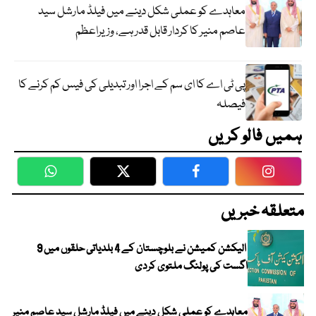
معاہدے کو عملی شکل دینے میں فیلڈ مارشل سید
عاصم منیر کا کردار قابل قدر ہے، وزیراعظم
پی ٹی اے کا ای سم کے اجرا اور تبدیلی کی فیس کم کرنے کا
فیصلہ
ہمیں فالو کریں
WhatsApp
Twitter
Facebook
Faceboo
متعلقہ خبریں
الیکشن کمیشن نے بلوچستان کے 4 بلدیاتی حلقوں میں 9
اگست کی پولنگ ملتوی کردی
معاہدے کو عملی شکل دینے میں فیلڈ مارشل سید عاصم منیر