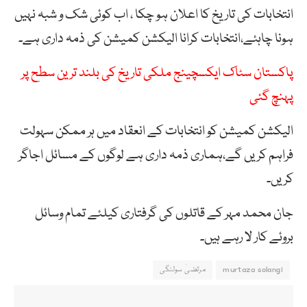
انتخابات کی تاریخ کا اعلان ہو چکا ، اب کوئی شک و شبہ نہیں
ہونا چاہئے،انتخابات کرانا الیکشن کمیشن کی ذمہ داری ہے۔
پاکستان سٹاک ایکسچینج ملکی تاریخ کی بلند ترین سطح پر
پہنچ گئی
الیکشن کمیشن کو انتخابات کے انعقاد میں ہر ممکن سہولت
فراہم کریں گے،ہماری ذمہ داری ہے لوگوں کے مسائل اجاگر
کریں۔
جان محمد مہر کے قاتلوں کی گرفتاری کیلئے تمام وسائل
بروئے کار لا رہے ہیں۔
murtaza solangi
مرتضیٰ سولنگی