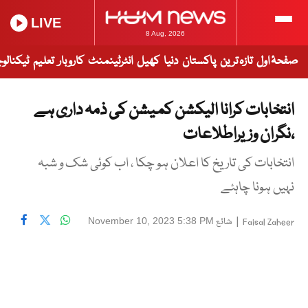
LIVE
8 Aug, 2026
صفحۂ اول
تازہ ترین
پاکستان
دنیا
کھیل
انٹرٹینمنٹ
کاروبار
تعلیم
ٹیکنالو
انتخابات کرانا الیکشن کمیشن کی ذمہ داری ہے
،نگران وزیراطلاعات
انتخابات کی تاریخ کا اعلان ہو چکا ، اب کوئی شک و شبہ
نہیں ہونا چاہئے
|
شائع
November 10, 2023 5:38 PM
Faisal Zaheer