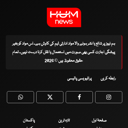
ہم نیوز پر شائع یا نشر ہونے والا مواد ادارتی ٹیم کی کاوش ہے۔ اس مواد کو بغیر
پیشگی اجازت کسی بھی صورت میں استعمال یا نقل کرنا درست نہیں۔ تمام
حقوق محفوظ ہیں © 2026
رابطہ کریں
پرائیویسی پالیسی
WhatsApp
Twitter
Facebook
Faceboo
صفحۂ اول
تازہ ترین
پاکستان