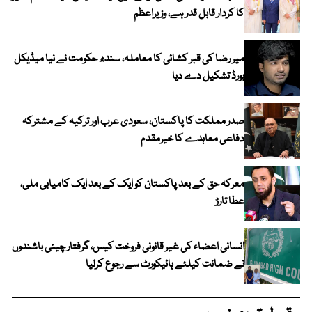
کا کردار قابل قدر ہے، وزیراعظم
میر رضا کی قبر کشائی کا معاملہ، سندھ حکومت نے نیا میڈیکل
بورڈ تشکیل دے دیا
صدر مملکت کا پاکستان، سعودی عرب اور ترکیہ کے مشترکہ
دفاعی معاہدے کا خیرمقدم
معرکہ حق کے بعد پاکستان کو ایک کے بعد ایک کامیابی ملی،
عطا تارڑ
انسانی اعضاء کی غیر قانونی فروخت کیس، گرفتار چینی باشندوں
نے ضمانت کیلئے ہائیکورٹ سے رجوع کرلیا