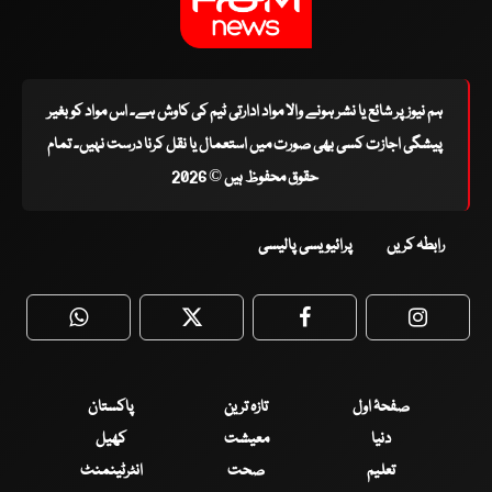
ہم نیوز پر شائع یا نشر ہونے والا مواد ادارتی ٹیم کی کاوش ہے۔ اس مواد کو بغیر
پیشگی اجازت کسی بھی صورت میں استعمال یا نقل کرنا درست نہیں۔ تمام
حقوق محفوظ ہیں © 2026
رابطہ کریں
پرائیویسی پالیسی
WhatsApp
Twitter
Facebook
Faceboo
صفحۂ اول
تازہ ترین
پاکستان
دنیا
معیشت
کھیل
تعلیم
صحت
انٹرٹینمنٹ