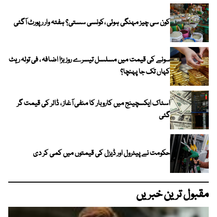
کون سی چیز مہنگی ہوئی ،کونسی سستی؟ ہفتہ وار رپورٹ آگئی
سونے کی قیمت میں مسلسل تیسرے روز بڑا اضافہ ، فی تولہ ریٹ
کہاں تک جا پہنچا؟
اسٹاک ایکسچینج میں کاروبار کا منفی آغاز ، ڈالر کی قیمت گر
گئی
حکومت نے پیٹرول اور ڈیزل کی قیمتوں میں کمی کر دی
مقبول ترین خبریں