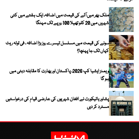
ملک بھر میں آٹے کی قیمت میں اضافہ، ایک ہفتے میں کئی
شہروں میں 20 کلو تھیلا 100 روپے تک مہنگا
سونے کی قیمت میں مسلسل تیسرے روز بڑا اضافہ ، فی تولہ ریٹ
کہاں تک جا پہنچا؟
ویمنز ایشیا کپ 2026، پاکستان اور بھارت کا مقابلہ دبئی میں
ہو گا
پشاور ہائیکورٹ نے افغان شہریوں کی عارضی قیام کی درخواستیں
مسترد کر دیں