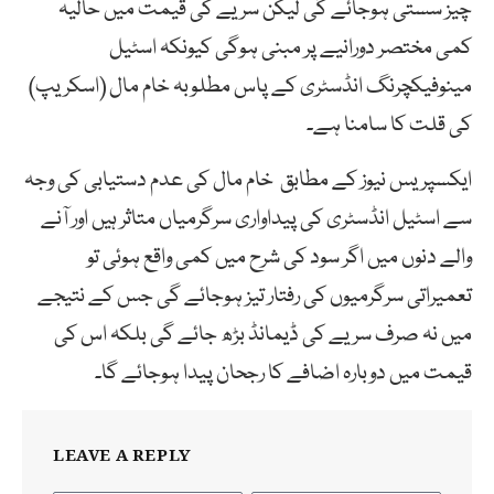
چیز سستی ہوجائے گی لیکن سریے کی قیمت میں حالیہ
کمی مختصر دورانیے پر مبنی ہوگی کیونکہ اسٹیل
مینوفیکچرنگ انڈسٹری کے پاس مطلوبہ خام مال (اسکریپ)
کی قلت کا سامنا ہے۔
ایکسپریس نیوز کے مطابق خام مال کی عدم دستیابی کی وجہ
سے اسٹیل انڈسٹری کی پیداواری سرگرمیاں متاثر ہیں اور آنے
والے دنوں میں اگر سود کی شرح میں کمی واقع ہوئی تو
تعمیراتی سرگرمیوں کی رفتار تیز ہوجائے گی جس کے نتیجے
میں نہ صرف سریے کی ڈیمانڈ بڑھ جائے گی بلکہ اس کی
قیمت میں دوبارہ اضافے کا رجحان پیدا ہوجائے گا۔
LEAVE A REPLY