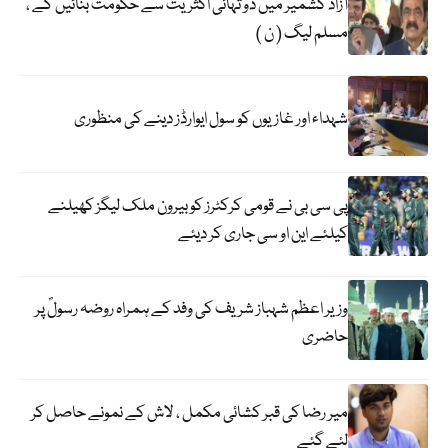
آزاد کشمیر میں دو تہائی اکثریت سے حکومت بنائیں گے ،
مسلم لیگ ( ن )
شہداء اور غازیوں کو سول ایوارڈز دینے کی منظوری
پی سی بی نے قومی کرکٹرز کو بیرون ملک لیگز کھیلنے
کیلئے این او سی جاری کر دیئے
وزیر اعظم شہباز شریف کی وفد کے ہمراہ روضہ رسولؐ پر
حاضری
میر رضا کی قبر کشائی مکمل ، لاش کے نمونے حاصل کر
لئے گئے