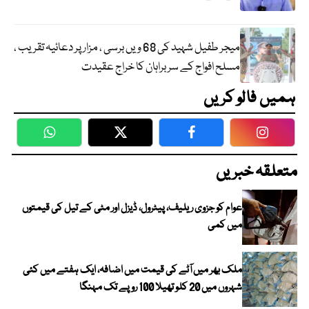
میجر طفیل شہید کی 68 ویں برسی ، مزار پر دعائیہ تقریب ،
مسلح افواج کے سربراہان کا خراج عقیدت
ہمیں فالو کریں
WhatsApp
Twitter
Facebook
Faceboo
متعلقہ خبریں
عوام کو جزوی ریلیف، پیٹرول، ڈیزل اور مٹی کے تیل کی قیمتوں
میں کمی
ملک بھر میں آٹے کی قیمت میں اضافہ، ایک ہفتے میں کئی
شہروں میں 20 کلو تھیلا 100 روپے تک مہنگا