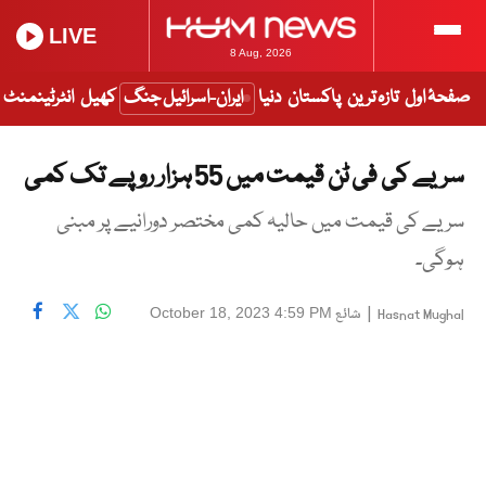
LIVE
8 Aug, 2026
صفحۂ اول
تازہ ترین
پاکستان
دنیا
ایران-اسرائیل جنگ
کھیل
انٹرٹینمنٹ
سریے کی فی ٹن قیمت میں 55 ہزار روپے تک کمی
سریے کی قیمت میں حالیہ کمی مختصر دورانیے پر مبنی
ہوگی۔
|
شائع
October 18, 2023 4:59 PM
Hasnat Mughal