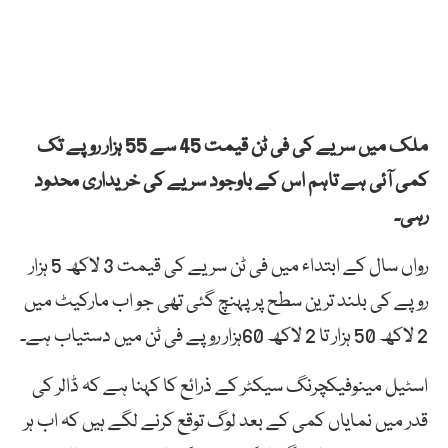
ملک میں سریے کی فی ٹن قیمت 45 سے 55 ہزار روپے تک
کمی آئی ہے تاہم اس کے باوجود سریے کی خریداری محدود
رہی۔
رواں سال کے ابتداء میں فی ٹن سریے کی قیمت 3 لاکھ 5 ہزار
روپے کی بلند ترین سطح پر پہنچ گئی تھی جو اب مارکیٹ میں
2 لاکھ 50 ہزار تا 2 لاکھ 60ہزار روپے فی ٹن میں دستیاب ہے۔
اسٹیل مینوفیکچرنگ سیکٹر کے ذرائع کا کہنا ہے کہ ڈالر کی
قدر میں نمایاں کمی کے بعد لوگ توقع کرنے لگے ہیں کہ اب ہر