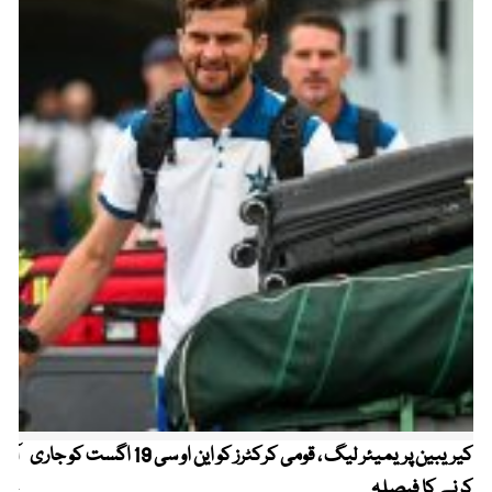
کیریبین پریمیئر لیگ ، قومی کرکٹرز کو این او سی 19 اگست کو جاری
آز
کرنے کا فیصلہ
چھی