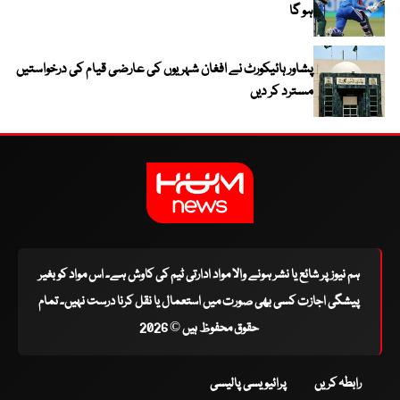
ہو گا
پشاور ہائیکورٹ نے افغان شہریوں کی عارضی قیام کی درخواستیں
مسترد کر دیں
ہم نیوز پر شائع یا نشر ہونے والا مواد ادارتی ٹیم کی کاوش ہے۔ اس مواد کو بغیر
پیشگی اجازت کسی بھی صورت میں استعمال یا نقل کرنا درست نہیں۔ تمام
حقوق محفوظ ہیں © 2026
رابطہ کریں
پرائیویسی پالیسی