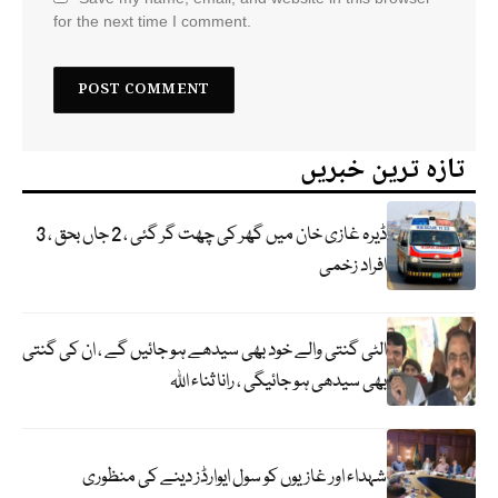
for the next time I comment.
تازہ ترین خبریں
ڈیرہ غازی خان میں گھر کی چھت گر گئی ، 2 جاں بحق ، 3
افراد زخمی
الٹی گنتی والے خود بھی سیدھے ہو جائیں گے ، ان کی گنتی
بھی سیدھی ہو جائیگی ، رانا ثناء اللہ
شہداء اور غازیوں کو سول ایوارڈز دینے کی منظوری