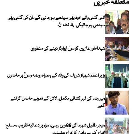
متعلقہ خبریں
الٹی گنتی والے خود بھی سیدھے ہو جائیں گے ، ان کی گنتی بھی
سیدھی ہو جائیگی ، رانا ثناء اللہ
شہداء اور غازیوں کو سول ایوارڈز دینے کی منظوری
وزیر اعظم شہباز شریف کی وفد کے ہمراہ روضہ رسولؐ پر حاضری
میر رضا کی قبر کشائی مکمل ، لاش کے نمونے حاصل کر لئے
گئے
میجر طفیل شہید کی 68 ویں برسی ، مزار پر دعائیہ تقریب ، مسلح
افواج کے سربراہان کا خراج عقیدت