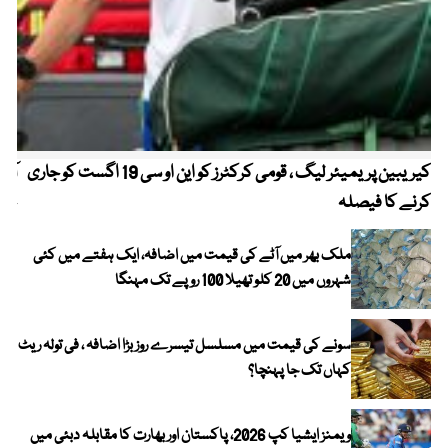
کیریبین پریمیئر لیگ ، قومی کرکٹرز کو این او سی 19 اگست کو جاری
آز
کرنے کا فیصلہ
چھی
ملک بھر میں آٹے کی قیمت میں اضافہ، ایک ہفتے میں کئی
شہروں میں 20 کلو تھیلا 100 روپے تک مہنگا
سونے کی قیمت میں مسلسل تیسرے روز بڑا اضافہ ، فی تولہ ریٹ
کہاں تک جا پہنچا؟
ویمنز ایشیا کپ 2026، پاکستان اور بھارت کا مقابلہ دبئی میں