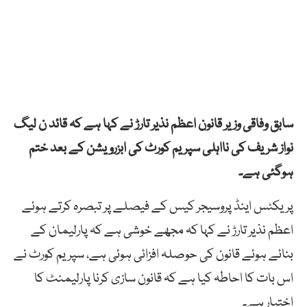
سابق وفاقی وزیر قانون اعظم نذیر تارڑ نے کہا ہے کہ قائد ن لیگ
نواز شریف کی نااہلی سپریم کورٹ کی ابزرویشن کے بعد ختم
ہوگئی ہے۔
پریکٹس اینڈ پروسیجر کیس کے فیصلے پر تبصرہ کرتے ہوئے
اعظم نذیر تارڑ نے کہا کہ مجھے خوشی ہے کہ پارلیمان کے
بنائے ہوئے قانون کی حوصلہ افزائی ہوئی ہے، سپریم کورٹ نے
اس بات کا احاطہ کیا ہے کہ قانون سازی کرنا پارلیمنٹ کا
اختیار ہے۔