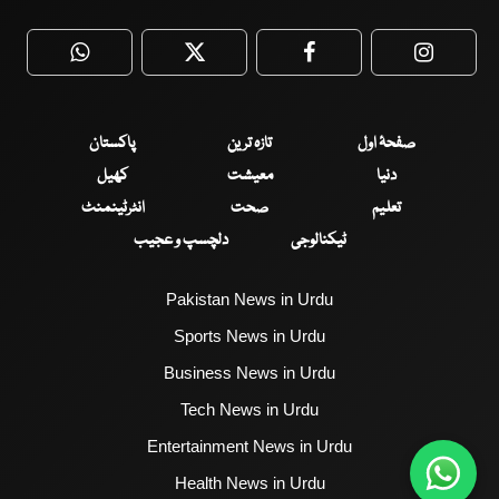
WhatsApp
Twitter
Facebook
Faceboo
صفحۂ اول
تازہ ترین
پاکستان
دنیا
معیشت
کھیل
تعلیم
صحت
انٹرٹینمنٹ
ٹیکنالوجی
دلچسپ و عجیب
Pakistan News in Urdu
Sports News in Urdu
Business News in Urdu
Tech News in Urdu
Entertainment News in Urdu
Health News in Urdu