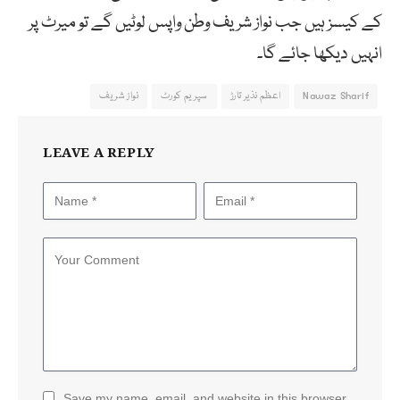
کے کیسز ہیں جب نواز شریف وطن واپس لوٹیں گے تو میرٹ پر
انہیں دیکھا جائے گا۔
Nawaz Sharif
اعظم نذیر تارڑ
سپریم کورٹ
نواز شریف
LEAVE A REPLY
Save my name, email, and website in this browser