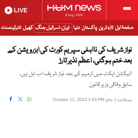
LIVE
8 Aug, 2026
صفحۂ اول
تازہ ترین
پاکستان
دنیا
ایران-اسرائیل جنگ
کھیل
انٹرٹینمنٹ
نواز شریف کی نااہلی سپریم کورٹ کی ابزرویشن کے
بعد ختم ہوگئی، اعظم نذیر تارڑ
الیکشن ایکٹ میں ترمیم کے بعد نواز شریف اب اہل ہیں،
سابق وفاقی وزیر قانون
|
شائع
October 12, 2023 1:53 PM
Lal Khan