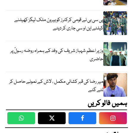
پی سی بی نے قومی کرکٹرز کو بیرون ملک لیگز کھیلنے
کیلئے این او سی جاری کر دیئے
وزیر اعظم شہباز شریف کی وفد کے ہمراہ روضہ رسولؐ پر
حاضری
میر رضا کی قبر کشائی مکمل ، لاش کے نمونے حاصل کر
لئے گئے
ہمیں فالو کریں
WhatsApp
Twitter
Facebook
Faceboo