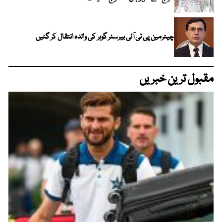
چیئرمین پی ٹی آئی بیرسٹر گوہر کی والدہ انتقال کر گئیں
مقبول ترین خبریں