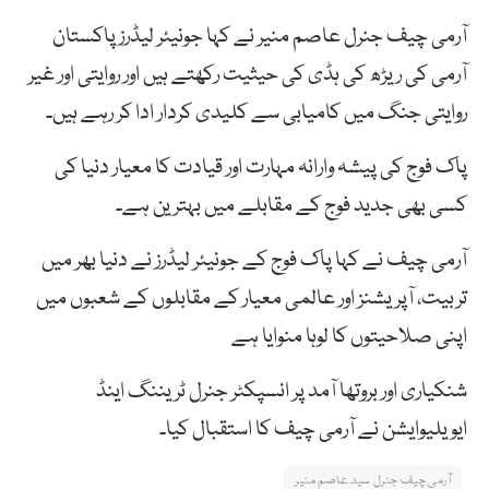
آرمی چیف جنرل عاصم منیر نے کہا جونیئر لیڈرز پاکستان
آرمی کی ریڑھ کی ہڈی کی حیثیت رکھتے ہیں اور روایتی اور غیر
روایتی جنگ میں کامیابی سے کلیدی کردار ادا کر رہے ہیں۔
پاک فوج کی پیشہ وارانہ مہارت اور قیادت کا معیار دنیا کی
کسی بھی جدید فوج کے مقابلے میں بہترین ہے۔
آرمی چیف نے کہا پاک فوج کے جونیئر لیڈرز نے دنیا بھر میں
تربیت، آپریشنز اور عالمی معیار کے مقابلوں کے شعبوں میں
اپنی صلاحیتوں کا لوہا منوایا ہے
شنکیاری اور بروتھا آمد پر انسپکٹر جنرل ٹریننگ اینڈ
ایویلیوایشن نے آرمی چیف کا استقبال کیا۔
آرمی چیف جنرل سید عاصم منیر