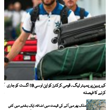
کیریبین پریمیئر لیگ ، قومی کرکٹرز کو این او سی 19 اگست کو جاری
آز
کرنے کا فیصلہ
چھی
ملک بھر میں آٹے کی قیمت میں اضافہ، ایک ہفتے میں کئی