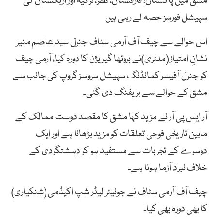
مشق میں پاکستان، قازقستان، قطر، ترکیہ اور ازبکستان کی
سپیشل فورسز حصہ لے رہی ہیں
اس حوالے سے چیف آف آرمی سٹاف جنرل سید عاصم منیر
نشانِ امتیاز (ملٹری)نے بروتھا گیریژن کا دورہ کیا، آرمی چیف
کو جنرل آفیسر کمانڈنگ سپیشل سروسز گروپ کی جانب سے
مشق کے حوالے سے بریفنگ دی گئی۔
آر ایس پی آر نے مزید کہا مشق کا مقصد دوست ممالک کے
مابین تاریخی فوجی تعلقات کو مزید بڑھانا ہے اور ایک
دوسرے کے تجربات سے مستفید ہو کر دہشتگردی کے
خلاف نبرد آزما ہونا ہے۔
چیف آف آرمی سٹاف نے جونیئر لیڈر شپ اکیڈمی (شنکیاری)
کا بھی دورہ بھی کیا۔