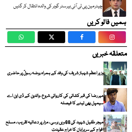
چیئرمین پی ٹی آئی بیرسٹر گوہر کی والدہ انتقال کر گئیں
ہمیں فالو کریں
WhatsApp
Twitter
Facebook
Faceboo
متعلقہ خبریں
وزیر اعظم شہباز شریف کی وفد کے ہمراہ روضہ رسولؐ پر حاضری
میر رضا کی قبر کشائی کی کارروائی شروع ، والدین کے ڈی این اے
سیمپل بھی لینے کا فیصلہ
میجر طفیل شہید کی 68 ویں برسی ، مزار پر دعائیہ تقریب ، مسلح
افواج کے سربراہان کا خراج عقیدت