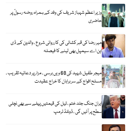
وزیر اعظم شہباز شریف کی وفد کے ہمراہ روضہ رسولؐ پر
حاضری
میر رضا کی قبر کشائی کی کارروائی شروع ، والدین کے ڈی
این اے سیمپل بھی لینے کا فیصلہ
میجر طفیل شہید کی 68 ویں برسی ، مزار پر دعائیہ تقریب ،
مسلح افواج کے سربراہان کا خراج عقیدت
ایران جنگ جلد ختم ، تیل کی قیمتیں پہلے سے بھی نچلی
سطح پر آئیں گی ، ڈونلڈ ٹرمپ