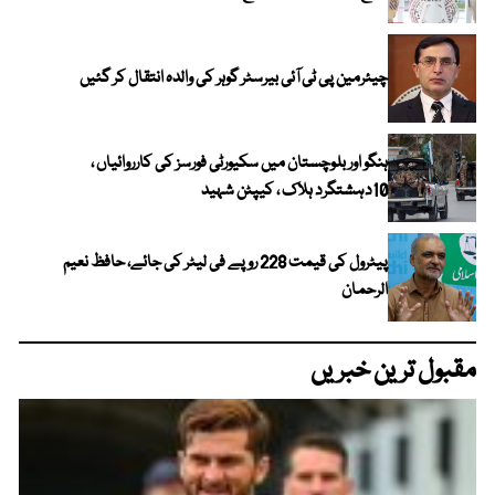
چیئرمین پی ٹی آئی بیرسٹر گوہر کی والدہ انتقال کر گئیں
ہنگو اور بلوچستان میں سکیورٹی فورسز کی کارروائیاں ،
10دہشتگرد ہلاک ، کیپٹن شہید
پیٹرول کی قیمت 228 روپے فی لیٹر کی جائے، حافظ نعیم
الرحمان
مقبول ترین خبریں