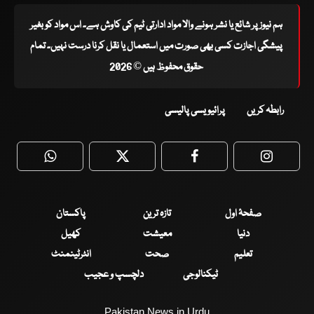
ہم نیوز پر شائع یا نشر ہونے والا مواد ادارتی ٹیم کی کاوش ہے۔ اس مواد کو بغیر
پیشگی اجازت کسی بھی صورت میں استعمال یا نقل کرنا درست نہیں۔ تمام
حقوق محفوظ ہیں © 2026
رابطہ کریں
پرائیویسی پالیسی
WhatsApp
Twitter
Facebook
Faceboo
صفحۂ اول
تازہ ترین
پاکستان
دنیا
معیشت
کھیل
تعلیم
صحت
انٹرٹینمنٹ
ٹیکنالوجی
دلچسپ و عجیب
Pakistan News in Urdu