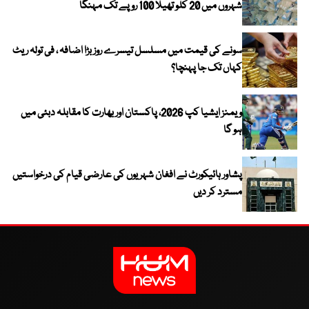
شہروں میں 20 کلو تھیلا 100 روپے تک مہنگا
سونے کی قیمت میں مسلسل تیسرے روز بڑا اضافہ ، فی تولہ ریٹ
کہاں تک جا پہنچا؟
ویمنز ایشیا کپ 2026، پاکستان اور بھارت کا مقابلہ دبئی میں
ہو گا
پشاور ہائیکورٹ نے افغان شہریوں کی عارضی قیام کی درخواستیں
مسترد کر دیں