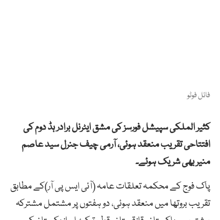
فائل فوٹو
کثیر الملکی سپیشل فورسز کی مشق ایٹرنل برادر ہڈ دوم کی
افتتاحی تقریب منعقد ہوئی، آرمی چیف جنرل سید عاصم
منیر بھی شریک ہوئے۔
پاک فوج کے محکمہ تعلقات عامہ (آئی ایس پی آر)کے مطابق
تقریب بروتھا میں منعقد ہوئی، دو ہفتوں پر مشتمل مشترکہ