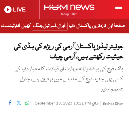
LIVE
8 Aug, 2026
صفحۂ اول
تازہ ترین
پاکستان
دنیا
ایران-اسرائیل جنگ
کھیل
انٹرٹینمنٹ
جونیئر لیڈرز پاکستان آرمی کی ریڑھ کی ہڈی کی
حیثیت رکھتے ہیں، آرمی چیف
پاک فوج کی پیشہ وارانہ مہارت اور قیادت کا معیار دنیا کی
کسی بھی جدید فوج کے مقابلے میں بہترین ہے، جنرل
عاصم منیر
|
شائع
September 19, 2023 10:21 PM
Arshad Khan