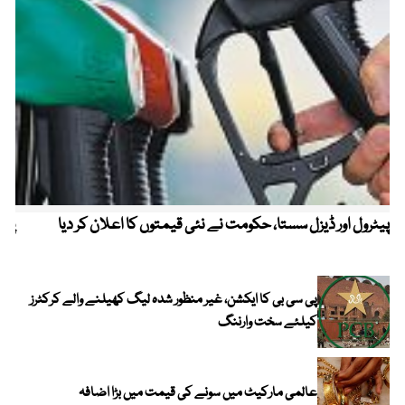
پیٹرول اور ڈیزل سستا، حکومت نے نئی قیمتوں کا اعلان کر دیا
پیٹ
پی سی بی کا ایکشن، غیر منظور شدہ لیگ کھیلنے والے کرکٹرز
کیلئے سخت وارننگ
عالمی مارکیٹ میں سونے کی قیمت میں بڑا اضافہ