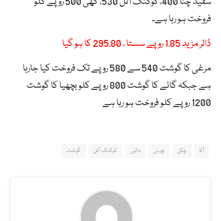
سفید چنا 400، کوکنگ آئل 530، گھی 500 روپے کلو
فروخت ہو رہا ہے۔
ڈالر مزید 1.85 روپے سستا ، 295.80 کا ہو گیا
مرغی کا گوشت 540 سے 580 روپے تک فروخت کیا جارہا
ہے جبکہ گائے کا گوشت 800 روپے کلو بچھیا کا گوشت
1200 روپے کلو فروخت ہو رہا ہے
آٹا
چکن
چینی
دالیں
کوکنگ آئل
گوشت