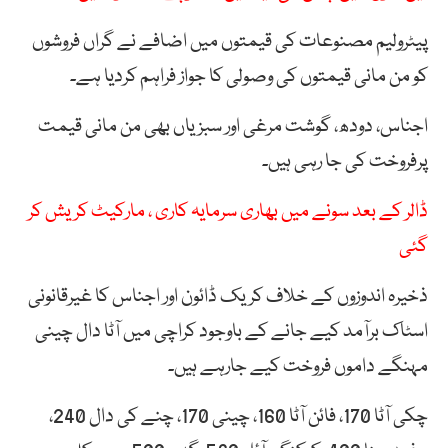
پیٹرولیم مصنوعات کی قیمتوں میں اضافے نے گراں فروشوں
کو من مانی قیمتوں کی وصولی کا جواز فراہم کردیا ہے۔
اجناس، دودھ، گوشت مرغی اور سبزیاں بھی من مانی قیمت
پرفروخت کی جا رہی ہیں۔
ڈالر کے بعد سونے میں بھاری سرمایہ کاری ، مارکیٹ کریش کر
گئی
ذخیرہ اندوزوں کے خلاف کریک ڈائون اور اجناس کا غیرقانونی
اسٹاک برآمد کیے جانے کے باوجود کراچی میں آٹا دال چینی
مہنگے داموں فروخت کیے جارہے ہیں۔
چکی آٹا 170، فائن آٹا 160، چینی 170، چنے کی دال 240،