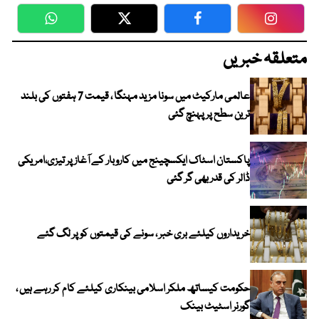
WhatsApp
Twitter
Facebook
Faceboo
متعلقہ خبریں
عالمی مارکیٹ میں سونا مزید مہنگا ، قیمت 7 ہفتوں کی بلند
ترین سطح پر پہنچ گئی
پاکستان اسٹاک ایکسچینج میں کاروبار کے آغاز پر تیزی،امریکی
ڈالر کی قدر بھی گر گئی
خریداروں کیلئے بری خبر ، سونے کی قیمتوں کو پر لگ گئے
حکومت کیساتھ ملکر اسلامی بینکاری کیلئے کام کر رہے ہیں ،
گورنر اسٹیٹ بینک