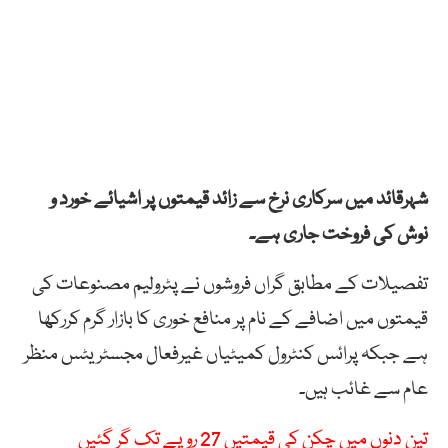
شہرقائد میں سرکاری نرخ سے زائد قیمتوں پر اشیائے خورد و
نوش کی فروخت جاری ہے۔
تفصیلات کے مطابق گراں فروشوں نے پٹرولیم مصنوعات کی
قیمتوں میں اضافے کے نام پر منافع خوری کا بازار گرم کررکھا
ہے جبکہ پرائس کنٹرول کمیٹیاں غیرفعال مجسٹریٹس منظر
عام سے غائب ہیں۔
تین دنوں میں چکن کی قیمتیں 27 روپے تک گر گئیں