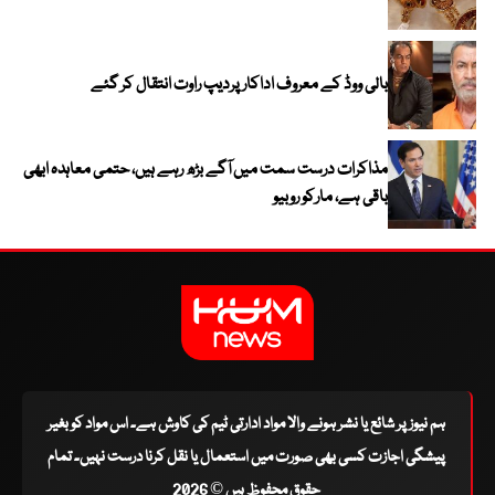
بالی ووڈ کے معروف اداکار پردیپ راوت انتقال کر گئے
مذاکرات درست سمت میں آگے بڑھ رہے ہیں، حتمی معاہدہ ابھی
باقی ہے، مارکو روبیو
ہم نیوز پر شائع یا نشر ہونے والا مواد ادارتی ٹیم کی کاوش ہے۔ اس مواد کو بغیر
پیشگی اجازت کسی بھی صورت میں استعمال یا نقل کرنا درست نہیں۔ تمام
حقوق محفوظ ہیں © 2026