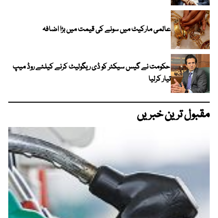
عالمی مارکیٹ میں سونے کی قیمت میں بڑا اضافہ
حکومت نے گیس سیکٹر کو ڈی ریگولیٹ کرنے کیلئے روڈ میپ
تیار کرلیا
مقبول ترین خبریں