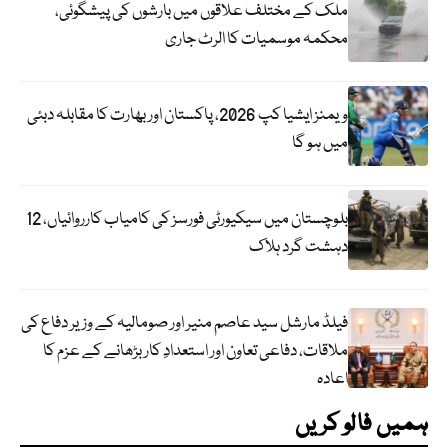
ملک کے مختلف علاقوں میں بارشوں کی پیشگوئی،
محکمہ موسمیات کا الرٹ جاری
ویمنز ایشیا کپ 2026، پاکستان اور بھارت کا مقابلہ دبئی
میں ہو گا
بلوچستان میں سیکیورٹی فورسز کی کامیاب کارروائیاں، 12
دہشت گرد ہلاک
فیلڈ مارشل سید عاصم منیر اور صومالیہ کے وزیر دفاع کی
ملاقات، دفاعی تعاون اور استعدادِ کار بڑھانے کے عزم کا
اعادہ
ہمیں فالو کریں