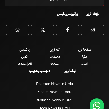
رابطہ کریں
پرائیویسی پالیسی
WhatsApp
Twitter
Facebook
Faceboo
صفحۂ اول
تازہ ترین
پاکستان
دنیا
معیشت
کھیل
تعلیم
صحت
انٹرٹینمنٹ
ٹیکنالوجی
دلچسپ و عجیب
Pakistan News in Urdu
Sports News in Urdu
Business News in Urdu
Tech News in Urdu