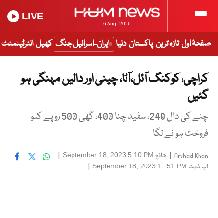
LIVE
6 Aug, 2026
صفحۂ اول
تازہ ترین
پاکستان
دنیا
ایران-اسرائیل جنگ
کھیل
انٹرٹینمنٹ
کراچی، کوکنگ آئل،آٹا، چینی اور دالیں مہنگی ہو
گئیں
چنے کی دال 240، سفید چنا 400، گھی 500 روپے کلو
فروخت ہو نے لگا
|
شائع
|
September 18, 2023 5:10 PM
Arshad Khan
اپ ڈیٹ
|
September 18, 2023 11:51 PM