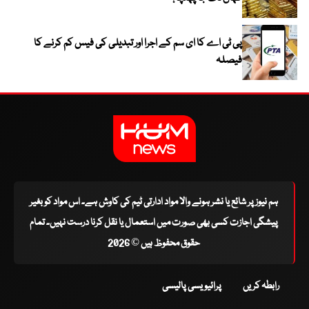
پی ٹی اے کا ای سم کے اجرا اور تبدیلی کی فیس کم کرنے کا
فیصلہ
ہم نیوز پر شائع یا نشر ہونے والا مواد ادارتی ٹیم کی کاوش ہے۔ اس مواد کو بغیر
پیشگی اجازت کسی بھی صورت میں استعمال یا نقل کرنا درست نہیں۔ تمام
حقوق محفوظ ہیں © 2026
رابطہ کریں
پرائیویسی پالیسی