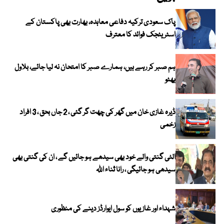
پاک سعودی ترکیہ دفاعی معاہدہ، بھارت بھی پاکستان کے
اسٹریٹجک فوائد کا معترف
ہم صبر کر رہے ہیں، ہمارے صبر کا امتحان نہ لیا جائے، بلاول
بھٹو
ڈیرہ غازی خان میں گھر کی چھت گر گئی ، 2 جاں بحق ، 3 افراد
زخمی
الٹی گنتی والے خود بھی سیدھے ہو جائیں گے ، ان کی گنتی بھی
سیدھی ہو جائیگی ، رانا ثناء اللہ
شہداء اور غازیوں کو سول ایوارڈز دینے کی منظوری