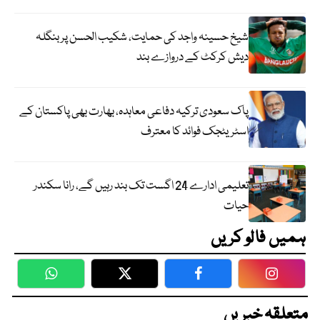
شیخ حسینہ واجد کی حمایت، شکیب الحسن پر بنگلہ
دیش کرکٹ کے دروازے بند
پاک سعودی ترکیہ دفاعی معاہدہ، بھارت بھی پاکستان کے
اسٹریٹجک فوائد کا معترف
تعلیمی ادارے 24 اگست تک بند رہیں گے، رانا سکندر
حیات
ہمیں فالو کریں
WhatsApp
Twitter
Facebook
Faceboo
متعلقہ خبریں