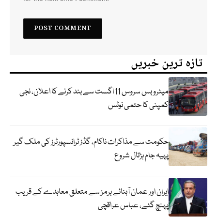
تازہ ترین خبریں
میٹرو بس سروس 11 اگست سے بند کرنے کا اعلان، نجی
کمپنی کا حتمی نوٹس
حکومت سے مذاکرات ناکام، گڈز ٹرانسپورٹرز کی ملک گیر
پہیہ جام ہڑتال شروع
ایران اور عمان آبنائے ہرمز سے متعلق معاہدے کے قریب
پہنچ گئے، عباس عراقچی