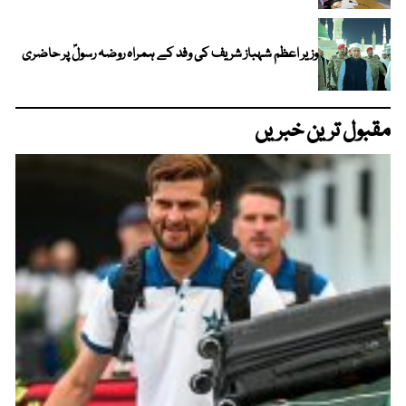
وزیر اعظم شہباز شریف کی وفد کے ہمراہ روضہ رسولؐ پر حاضری
مقبول ترین خبریں