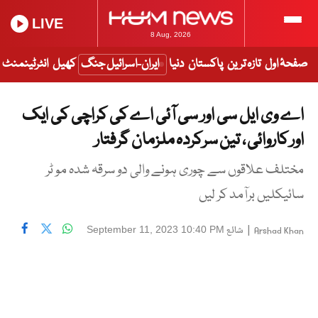
LIVE
8 Aug, 2026
صفحۂ اول
تازہ ترین
پاکستان
دنیا
ایران-اسرائیل جنگ
کھیل
انٹرٹینمنٹ
اے وی ایل سی اور سی آئی اے کی کراچی کی ایک
اور کاروائی ، تین سرکردہ ملزمان گرفتار
مختلف علاقوں سے چوری ہونے والی دو سرقہ شدہ مو ٹر
سائیکلیں برآمد کر لیں
|
شائع
September 11, 2023 10:40 PM
Arshad Khan