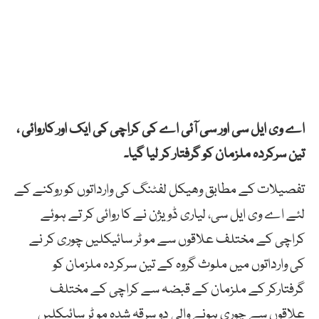
اے وی ایل سی اور سی آئی اے کی کراچی کی ایک اور کاروائی ،
تین سرکردہ ملزمان کو گرفتار کر لیا گیا۔
تفصیلات کے مطابق وھیکل لفٹنگ کی وارداتوں کو روکنے کے
لئے اے وی ایل سی، لیاری ڈویژن نے کا روائی کر تے ہوئے
کراچی کے مختلف علاقوں سے مو ٹر سائیکلیں چوری کر نے
کی وارداتوں میں ملوث گروہ کے تین سرکردہ ملزمان کو
گرفتارکر کے ملزمان کے قبضہ سے کراچی کے مختلف
علاقوں سے چوری ہونے والی دو سرقہ شدہ مو ٹر سائیکلیں