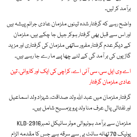
برآمد کر لیں۔
واضح رہے کہ گرفتار شدہ تینوں ملزمان عادی جرائم پیشہ ہیں
اور اس سے قبل بھی گرفتار ہوکر جیل جا چکے ہیں، ملزمان
کے دیگر عدم گرفتار مفرور ساتھی ملزمان کی گرفتاری اور مزید
گاڑیوں کی بر آمد گی کے لئے چھا پے ما رے جا رہے ہیں۔
اے وی ایل سی، سی آئی اے، کراچی کی ایک اور کاروائی، تین
عادی ملزمان گرفتار
گرفتار ملزمان میں عبد اللہ ولد صداقت، شہزاد ولد اسماعیل
اور نفتالی پال عرف منا ولد پرویزمسیح شامل ہیں۔
ملزمان سے برآمد ہونیوالی موٹر سائیکل نمبرKLB-2916
یونیک 70 تھانہ سائٹ بی سے سرقہ ہے جس کا مقدمہ الزام