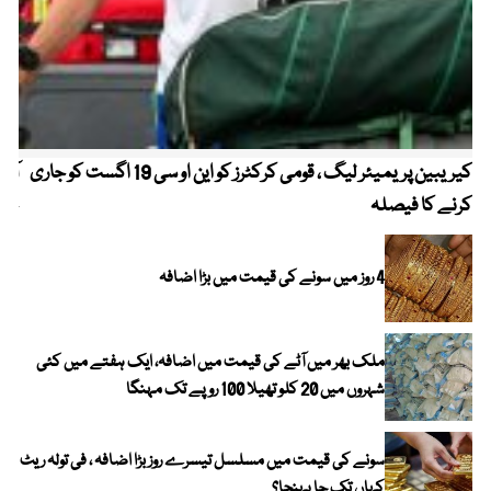
کیریبین پریمیئر لیگ ، قومی کرکٹرز کو این او سی 19 اگست کو جاری
آز
کرنے کا فیصلہ
چھی
4 روز میں سونے کی قیمت میں بڑا اضافہ
ملک بھر میں آٹے کی قیمت میں اضافہ، ایک ہفتے میں کئی
شہروں میں 20 کلو تھیلا 100 روپے تک مہنگا
سونے کی قیمت میں مسلسل تیسرے روز بڑا اضافہ ، فی تولہ ریٹ
کہاں تک جا پہنچا؟