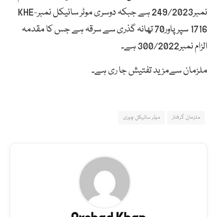
نمبر249/2023 ہے جبکہ دوسری موٹر سائیکل نمبرKHE-
1716 سپر پاور70 تھانہ گذری سے سرقہ ہے جس کا مقدمہ
الزام نمبر300/2022 ہے۔
ملزمان سےمزید تفتیش جا ری ہے۔
ملزمان گرفتار
موٹر سائیکل چوری