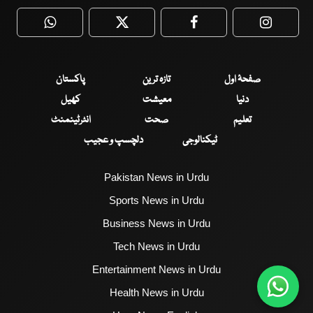
WhatsApp
Twitter
Facebook
Faceboo
صفحۂ اول
تازہ ترین
پاکستان
دنیا
معیشت
کھیل
تعلیم
صحت
انٹرٹینمنٹ
ٹیکنالوجی
دلچسپ و عجیب
Pakistan News in Urdu
Sports News in Urdu
Business News in Urdu
Tech News in Urdu
Entertainment News in Urdu
Health News in Urdu