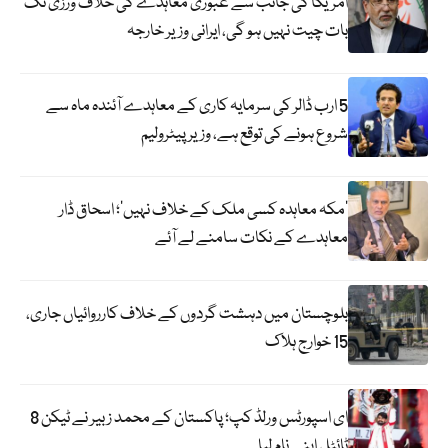
امریکا کی جانب سے عبوری معاہدے کی خلاف ورزی تک
بات چیت نہیں ہو گی، ایرانی وزیر خارجہ
5 ارب ڈالر کی سرمایہ کاری کے معاہدے آئندہ ماہ سے
شروع ہونے کی توقع ہے، وزیر پیٹرولیم
‘مکہ معاہدہ کسی ملک کے خلاف نہیں’؛ اسحاق ڈار
معاہدے کے نکات سامنے لے آئے
بلوچستان میں دہشت گردوں کے خلاف کارروائیاں جاری،
15 خوارج ہلاک
ای اسپورٹس ورلڈ کپ؛ پاکستان کے محمد زبیر نے ٹیکن 8
ٹائٹل اپنے نام لیا