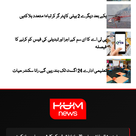
یکے بعد دیگرے 2 ہیلی کاپٹر گر کر تباہ؛ متعدد ہلاکتیں
پی ٹی اے کا ای سم کے اجرا اور تبدیلی کی فیس کم کرنے کا
فیصلہ
تعلیمی ادارے 24 اگست تک بند رہیں گے، رانا سکندر حیات