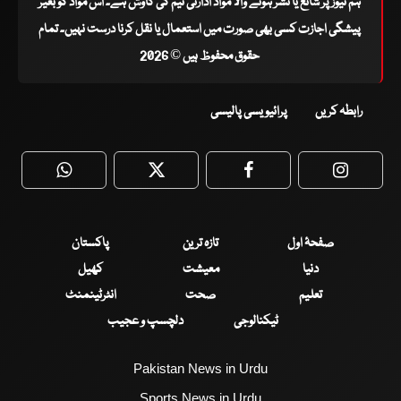
ہم نیوز پر شائع یا نشر ہونے والا مواد ادارتی ٹیم کی کاوش ہے۔ اس مواد کو بغیر
پیشگی اجازت کسی بھی صورت میں استعمال یا نقل کرنا درست نہیں۔ تمام
حقوق محفوظ ہیں © 2026
رابطہ کریں
پرائیویسی پالیسی
WhatsApp
Twitter
Facebook
Faceboo
صفحۂ اول
تازہ ترین
پاکستان
دنیا
معیشت
کھیل
تعلیم
صحت
انٹرٹینمنٹ
ٹیکنالوجی
دلچسپ و عجیب
Pakistan News in Urdu
Sports News in Urdu