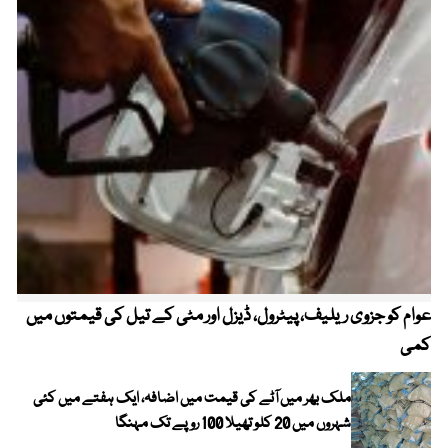
عوام کو جزوی ریلیف، پیٹرول، ڈیزل اور مٹی کے تیل کی قیمتوں میں
4 روز میں سونے کی قیمت میں بڑا اضافہ
کمی
ملک بھر میں آٹے کی قیمت میں اضافہ، ایک ہفتے میں کئی
شہروں میں 20 کلو تھیلا 100 روپے تک مہنگا