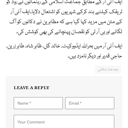
ایف آئی آر کے مطابق جماعت اسلامی کے رہنمائوں نے روڈ کو
ٹریفک کیلئے بند کرکے شہریوں کو اشتعال دلایا۔ایف آئی آر
کے متن میں مزید کہا گیا ہے کہ مظاہرین نے دکانوں کو آگ
لگانے اوربی آر ٹی کو نقصان پہنچانے کی بھی کوشش کی۔
ایف آئی آر میں بحراللہ ایڈووکیٹ، خالد گل، ظاہر شاہ، طاہر زرین،
حاجی قدیر اور دیگر نامزد ہیں۔
جماعت اسلامی
LEAVE A REPLY