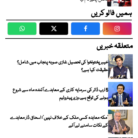
ہمیں فالو کریں
WhatsApp
Twitter
Facebook
Faceboo
متعلقہ خبریں
خیبر پختونخوا کی تحصیل غازی صوبہ پنجاب میں شامل؟
حقیقت کیا ہے؟
5 ارب ڈالر کی سرمایہ کاری کے معاہدے آئندہ ماہ سے شروع
ہونے کی توقع ہے، وزیر پیٹرولیم
‘مکہ معاہدہ کسی ملک کے خلاف نہیں’؛ اسحاق ڈار معاہدے
کے نکات سامنے لے آئے