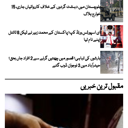
بلوچستان میں دہشت گردوں کے خلاف کارروائیاں جاری، 15
خوارج ہلاک
ای اسپورٹس ورلڈ کپ؛ پاکستان کے محمد زبیر نے ٹیکن 8 ٹائٹل
اپنے نام لیا
بارشوں کی تباہی؛ قصور میں چھتیں گرنے سے 2 افراد جاں بحق؛
حیدرآباد میں 3 نوجوان ڈوب گئے
مقبول ترین خبریں