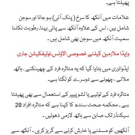
پھیلتا ہے۔
علامات میں آنکھ کا سرخ ( پنک آئی) ہو جانا اور سوجن
شامل ہیں ، اس کے علاوہ آنکھ سے پانی بہنا، رطوبت نکلنا
سمیت آنکھ میں سوجن بھی شامل ہیں ۔
واپڈا ملازمین کیلئے خصوصی الاؤنس،نوٹیفکیشن جاری
ایڈوائزری میں بتایا گیا کہ یہ متاثرہ فرد کے چھینکنے ، ہاتھ
ملانے ، چھونے سے دوسرے کو لگتا ہے۔
متاثرہ فرد کے تولیے یا ٹشو پیپر کے استعمال سے بھی پھیلتا
ہے ۔ محکمہ صحت سندھ کا کہنا ہے کہ متاثرہ افراد 20
سیکنڈز تک صابن سے ہاتھ لازمی دھوئیں ۔
آنکھوں کو مسلنے یا خارش کرنے سے گریز کریں ۔ آنکھ سے