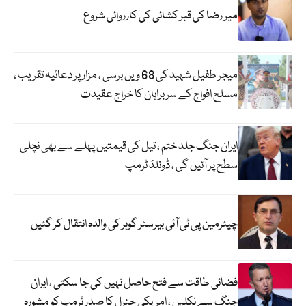
میر رضا کی قبر کشائی کی کارروائی شروع
میجر طفیل شہید کی 68 ویں برسی ، مزار پر دعائیہ تقریب ،
مسلح افواج کے سربراہان کا خراج عقیدت
ایران جنگ جلد ختم ، تیل کی قیمتیں پہلے سے بھی نچلی
سطح پر آئیں گی ، ڈونلڈ ٹرمپ
چیئرمین پی ٹی آئی بیرسٹر گوہر کی والدہ انتقال کر گئیں
فضائی طاقت سے فتح حاصل نہیں کی جا سکتی ، ایران
جنگ سے نکلیں ، امریکی جنرل کا صدر ٹرمپ کو مشورہ