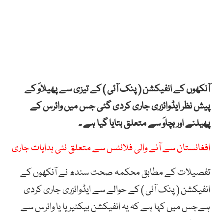
آنکھوں کے انفیکشن ( پنک آئی ) کے تیزی سے پھیلاوَ کے
پیش نظر ایڈوائزری جاری کردی گئی جس میں وائرس کے
پھیلنے اور بچاوَ سے متعلق بتایا گیا ہے ۔
افغانستان سے آنے والی فلائٹس سے متعلق نئی ہدایات جاری
تفصیلات کے مطابق محکمہ صحت سندھ نے آنکھوں کے
انفیکشن ( پنک آئی ) کے حوالے سے ایڈوائزری جاری کردی
ہےجس میں کہا ہے کہ یہ انفیکشن بیکٹیریا یا وائرس سے