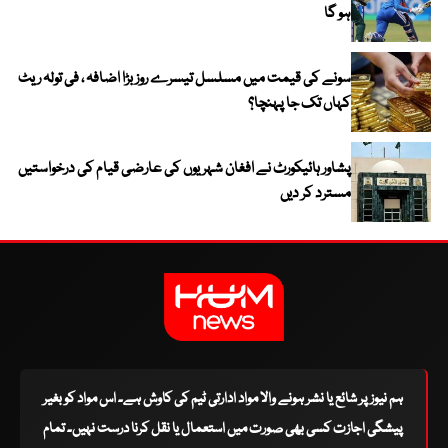
ہو گا
سونے کی قیمت میں مسلسل تیسرے روز بڑا اضافہ ، فی تولہ ریٹ
کہاں تک جا پہنچا؟
پشاور ہائیکورٹ نے افغان شہریوں کی عارضی قیام کی درخواستیں
مسترد کر دیں
ہم نیوز پر شائع یا نشر ہونے والا مواد ادارتی ٹیم کی کاوش ہے۔ اس مواد کو بغیر
پیشگی اجازت کسی بھی صورت میں استعمال یا نقل کرنا درست نہیں۔ تمام