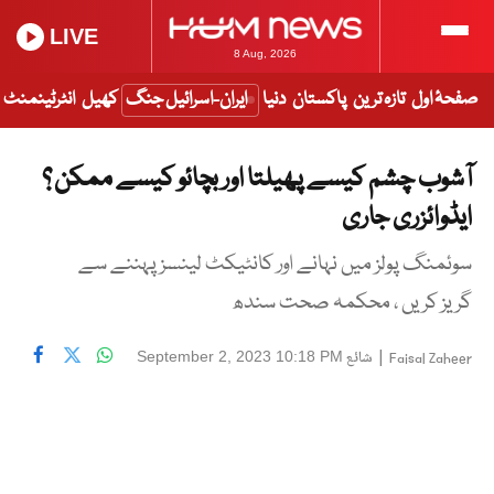
LIVE
8 Aug, 2026
صفحۂ اول
تازہ ترین
پاکستان
دنیا
ایران-اسرائیل جنگ
کھیل
انٹرٹینمنٹ
آشوب چشم کیسے پھیلتا اور بچائو کیسے ممکن ؟
ایڈوائزری جاری
سوئمنگ پولز میں نہانے اور کانٹیکٹ لینسز پہننے سے
گریز کریں ، محکمہ صحت سندھ
|
شائع
September 2, 2023 10:18 PM
Faisal Zaheer