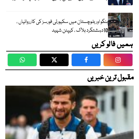
ہنگو اور بلوچستان میں سکیورٹی فورسز کی کارروائیاں ،
10دہشتگرد ہلاک ، کیپٹن شہید
ہمیں فالو کریں
WhatsApp
Twitter
Facebook
Faceboo
مقبول ترین خبریں