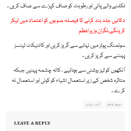
نکلنے والے پانی اور رطوبت کو صاف کپڑے سے صاف کریں ۔
دکانیں جلد بند کرنے کا فیصلہ صوبوں کو اعتماد میں لیکر
کرینگے،نگران وزیراعظم
سوئمنگ پولز میں نہانے سے گریز کریں اور کانٹیکٹ لینسز
پہننے سے گریز کریں ۔
آنکھوں کو تیز روشنی سے بچائیے ، کالہ چشمہ پہنیں جبکہ
متاثرہ شخص کے زیر استعمال اشیاء کو کوئی اور استعمال نہ
کرے ۔
pink eye
آشوب چشم
LEAVE A REPLY