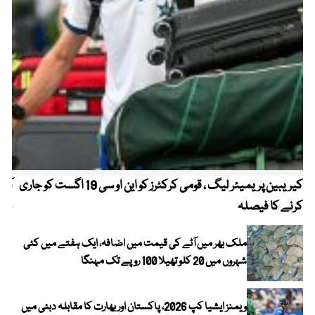
کیریبین پریمیئر لیگ ، قومی کرکٹرز کو این او سی 19 اگست کو جاری
آز
کرنے کا فیصلہ
چھی
ملک بھر میں آٹے کی قیمت میں اضافہ، ایک ہفتے میں کئی
شہروں میں 20 کلو تھیلا 100 روپے تک مہنگا
ویمنز ایشیا کپ 2026، پاکستان اور بھارت کا مقابلہ دبئی میں