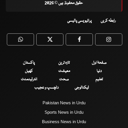
حقوق محفوظ ہیں © 2026
رابطہ کریں
پرائیویسی پالیسی
WhatsApp
Twitter
Facebook
Faceboo
صفحۂ اول
تازہ ترین
پاکستان
دنیا
معیشت
کھیل
تعلیم
صحت
انٹرٹینمنٹ
ٹیکنالوجی
دلچسپ و عجیب
Pakistan News in Urdu
Sports News in Urdu
Business News in Urdu