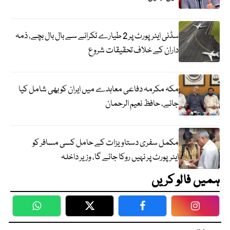
سڈنی ایئرپورٹ پر 2 طیارے ٹکرانے سے بال بال بچے، ذمہ
داران کے خلاف تحقیقات شروع
مکہ مکرمہ دفاعی معاہدے میں ایران کو بھی شامل کیا
جائے، حافظ نعیم الرحمان
مکمل سفری دستاویزات کے حامل کسی مسافر کو
ایئرپورٹ پر نہیں روکا جائے گا، وزیر داخلہ
ہمیں فالو کریں
WhatsApp
Twitter
Facebook
Faceboo