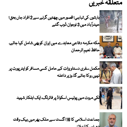
متعلقہ خبریں
بارشوں کی تباہی؛ قصور میں چھتیں گرنے سے 2 افراد جاں بحق؛
حیدرآباد میں 3 نوجوان ڈوب گئے
مکہ مکرمہ دفاعی معاہدے میں ایران کو بھی شامل کیا جائے،
حافظ نعیم الرحمان
مکمل سفری دستاویزات کے حامل کسی مسافر کو ایئرپورٹ پر
نہیں روکا جائے گا، وزیر داخلہ
لکی مروت میں پولیس اسکواڈ پر فائرنگ، ایک اہلکار شہید
جماعت اسلامی کا 16 اگست سے ملک بھر میں بیک وقت