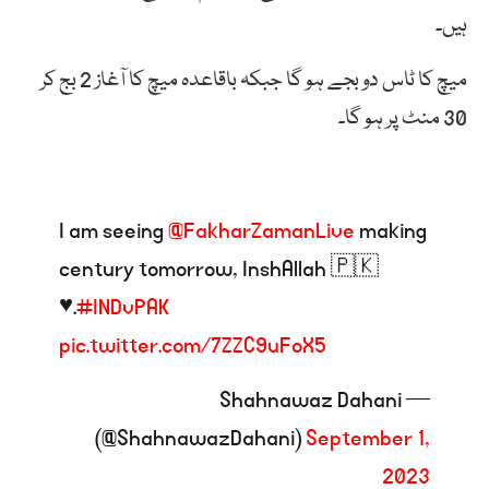
ہیں۔
میچ کا ٹاس دو بجے ہو گا جبکہ باقاعدہ میچ کا آغاز 2 بج کر
30 منٹ پر ہو گا۔
I am seeing
@FakharZamanLive
making
century tomorrow, InshAllah 🇵🇰
♥️.
#INDvPAK
pic.twitter.com/7ZZC9uFoX5
— Shahnawaz Dahani
(@ShahnawazDahani)
September 1,
2023