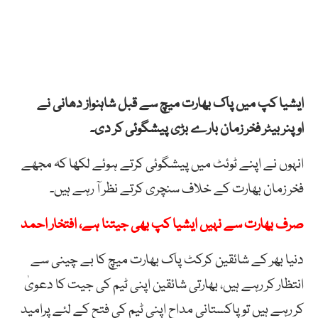
ایشیا کپ میں پاک بھارت میچ سے قبل شاہنواز دھانی نے
اوپنر بیٹر فخر زمان بارے بڑی پیشگوئی کر دی۔
انہوں نے اپنے ٹوئٹ میں پیشگوئی کرتے ہوئے لکھا کہ مجھے
فخر زمان بھارت کے خلاف سنچری کرتے نظر آ رہے ہیں۔
صرف بھارت سے نہیں ایشیا کپ بھی جیتنا ہے، افتخار احمد
دنیا بھر کے شائقین کرکٹ پاک بھارت میچ کا بے چینی سے
انتظار کر رہے ہیں، بھارتی شائقین اپنی ٹیم کی جیت کا دعویٰ
کر رہے ہیں تو پاکستانی مداح اپنی ٹیم کی فتح کے لئے پرامید