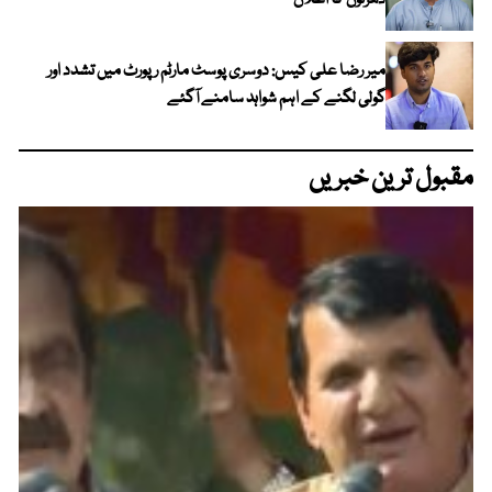
دھرنوں کا اعلان
میر رضا علی کیس: دوسری پوسٹ مارٹم رپورٹ میں تشدد اور
گولی لگنے کے اہم شواہد سامنے آگئے
مقبول ترین خبریں