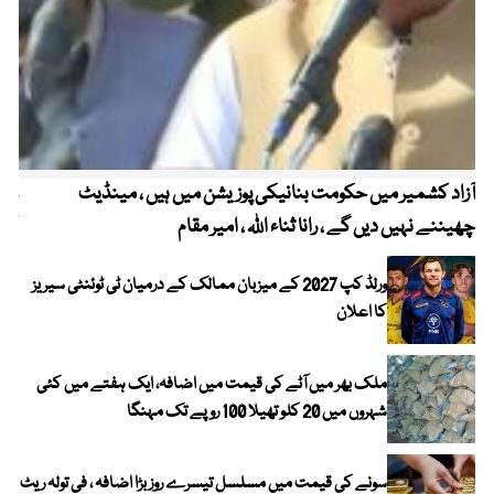
آزاد کشمیر میں حکومت بنانیکی پوزیشن میں ہیں ، مینڈیٹ
عوا
چھیننے نہیں دیں گے ، رانا ثناء اللہ ، امیر مقام
کم
ورلڈ کپ 2027 کے میزبان ممالک کے درمیان ٹی ٹوئنٹی سیریز
کا اعلان
ملک بھر میں آٹے کی قیمت میں اضافہ، ایک ہفتے میں کئی
شہروں میں 20 کلو تھیلا 100 روپے تک مہنگا
سونے کی قیمت میں مسلسل تیسرے روز بڑا اضافہ ، فی تولہ ریٹ