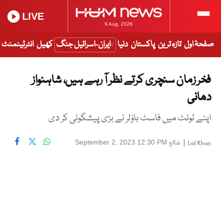
LIVE
9 Aug, 2026
صفحۂ اول
تازہ ترین
پاکستان
دنیا
ایران-اسرائیل جنگ
کھیل
انٹرٹینمنٹ
فخر زمان سنچری کرتے نظر آ رہے ہیں، شاہنواز
دھانی
اپنے ٹوئٹ میں فاسٹ باؤلر نے بڑی پیشگوئی کر دی
|
شائع
September 2, 2023 12:30 PM
Lal Khan