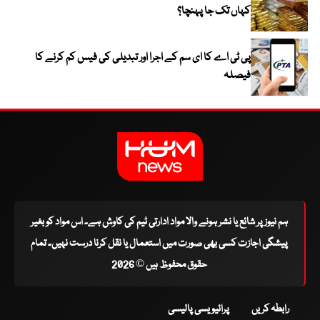
کہاں تک جا پہنچا؟
پی ٹی اے کا ای سم کے اجرا اور تبدیلی کی فیس کم کرنے کا
فیصلہ
ہم نیوز پر شائع یا نشر ہونے والا مواد ادارتی ٹیم کی کاوش ہے۔ اس مواد کو بغیر
پیشگی اجازت کسی بھی صورت میں استعمال یا نقل کرنا درست نہیں۔ تمام
حقوق محفوظ ہیں © 2026
رابطہ کریں
پرائیویسی پالیسی