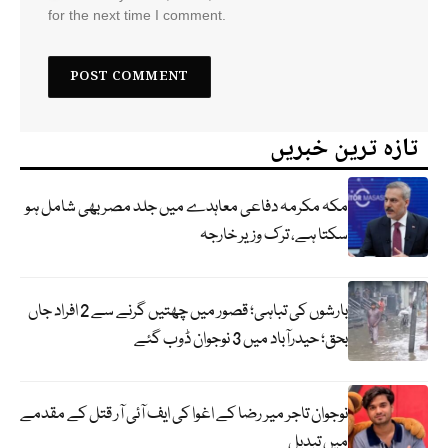
for the next time I comment.
تازہ ترین خبریں
مکہ مکرمہ دفاعی معاہدے میں جلد مصر بھی شامل ہو
سکتا ہے، ترک وزیر خارجہ
بارشوں کی تباہی؛ قصور میں چھتیں گرنے سے 2 افراد جاں
بحق؛ حیدرآباد میں 3 نوجوان ڈوب گئے
نوجوان تاجر میر رضا کے اغوا کی ایف آئی آر قتل کے مقدمے
میں تبدیل