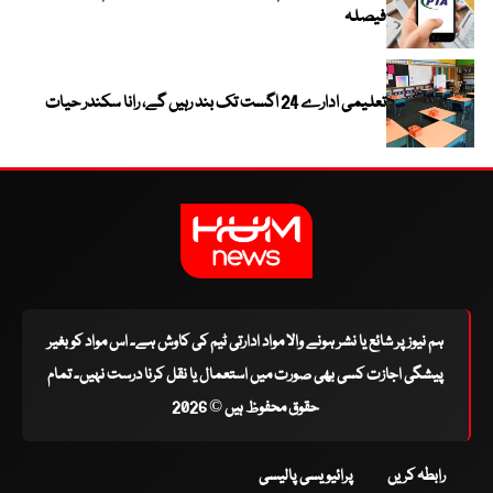
فیصلہ
تعلیمی ادارے 24 اگست تک بند رہیں گے، رانا سکندر حیات
ہم نیوز پر شائع یا نشر ہونے والا مواد ادارتی ٹیم کی کاوش ہے۔ اس مواد کو بغیر
پیشگی اجازت کسی بھی صورت میں استعمال یا نقل کرنا درست نہیں۔ تمام
حقوق محفوظ ہیں © 2026
رابطہ کریں
پرائیویسی پالیسی