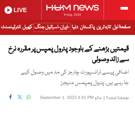
LIVE
9 Aug, 2026
صفحۂ اول
تازہ ترین
پاکستان
دنیا
ایران-اسرائیل جنگ
کھیل
انٹرٹینمنٹ
قیمتیں بڑھنے کے باوجود پٹرول پمپس پر مقررہ نرخ
سے زائد وصولی
اضافی پیسے ٹرانسپورٹ چارجز کی مد میں وصول کیے
جا رہے ہیں، پٹرول پمپمس منیجرز
|
شائع
September 1, 2023 4:41 PM
Faisal Zaheer