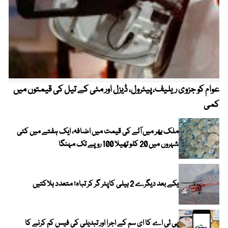
عوام کو جزوی ریلیف، پیٹرول، ڈیزل اور مٹی کے تیل کی قیمتوں میں
4 روز میں سونے کی قیمت میں بڑا اضافہ
کمی
ملک بھر میں آٹے کی قیمت میں اضافہ، ایک ہفتے میں کئی
شہروں میں 20 کلو تھیلا 100 روپے تک مہنگا
یکے بعد دیگرے 2 ہیلی کاپٹر گر کر تباہ؛ متعدد ہلاکتیں
پی ٹی اے کا ای سم کے اجرا اور تبدیلی کی فیس کم کرنے کا