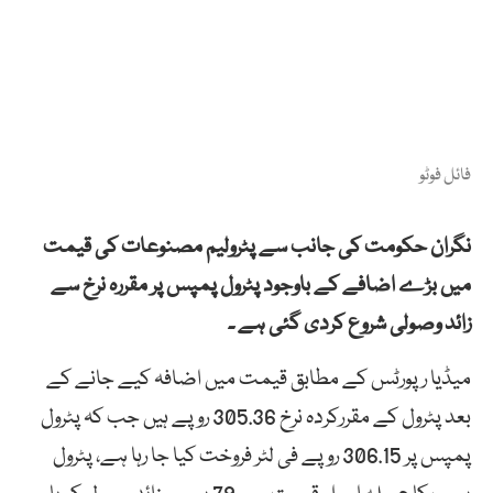
فائل فوٹو
نگران حکومت کی جانب سے پٹرولیم مصنوعات کی قیمت
میں بڑے اضافے کے باوجود پٹرول پمپس پر مقررہ نرخ سے
زائد وصولی شروع کردی گئی ہے ۔
میڈیا رپورٹس کے مطابق قیمت میں اضافہ کیے جانے کے
بعد پٹرول کے مقررکردہ نرخ 305.36 روپے ہیں جب کہ پٹرول
پمپس پر 306.15 روپے فی لٹر فروخت کیا جا رہا ہے، پٹرول