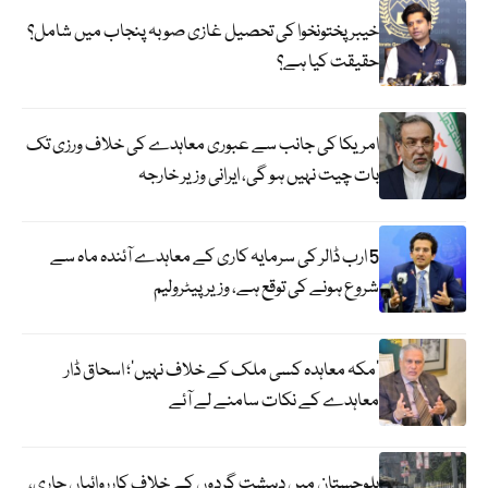
خیبر پختونخوا کی تحصیل غازی صوبہ پنجاب میں شامل؟
حقیقت کیا ہے؟
امریکا کی جانب سے عبوری معاہدے کی خلاف ورزی تک
بات چیت نہیں ہو گی، ایرانی وزیر خارجہ
5 ارب ڈالر کی سرمایہ کاری کے معاہدے آئندہ ماہ سے
شروع ہونے کی توقع ہے، وزیر پیٹرولیم
‘مکہ معاہدہ کسی ملک کے خلاف نہیں’؛ اسحاق ڈار
معاہدے کے نکات سامنے لے آئے
بلوچستان میں دہشت گردوں کے خلاف کارروائیاں جاری،