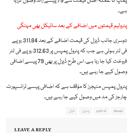
پمپ کا عملہ اصل قیمت سے 79 پیسے زائد وصول کررہا
ہے۔
پٹرولیم قیمتوں میں اضافے کے بعد سائیکل بھی مہنگی
دوسری جانب ڈیزل کی قیمت اضافے کے بعد 311.84 روپے
فی لٹر ہوئی ہے جب کہ پٹرول پمپس پر 312.63 روپے فی لٹر
فروخت کیا جا رہا ہے، اس طرح ڈیزل پر بھی 79 پیسے اضافی
وصول کیے جا رہے ہیں۔
پٹرول پمپس منیجرز کا مؤقف ہے کہ اضافی پیسے ٹرانسپورٹ
چارجز کی مد میں وصول کیے جا رہے ہیں۔
diesel
petrol
پٹرول
ڈیزل
LEAVE A REPLY