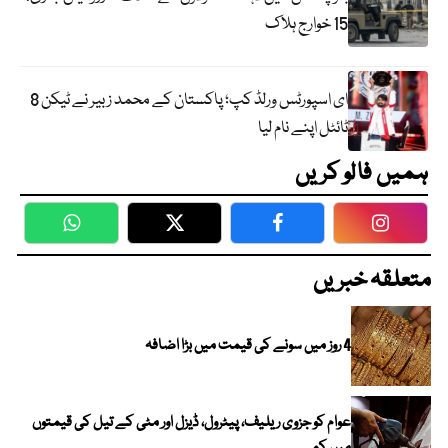
15 خوارج ہلاک
ای اسپورٹس ورلڈ کپ؛ پاکستان کے محمد زبیر نے ٹیکن 8
ٹائٹل اپنے نام لیا
ہمیں فالو کریں
WhatsApp
Twitter
Facebook
Faceboo
متعلقہ خبریں
4 روز میں سونے کی قیمت میں بڑا اضافہ
عوام کو جزوی ریلیف، پیٹرول، ڈیزل اور مٹی کے تیل کی قیمتوں