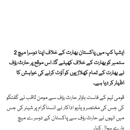
ایشیا کپ میں پاکستان بھارت کے خلاف اپنا دوسرا میچ 2
ستمبر کو بھارت کے خلاف کھیلے گا، اس موقع پر حارث رؤف
نے بھارت کے تمام کھلاڑیوں کو آؤٹ کرنے کی خواہش کا
اظہار کر دیا ہے۔
قومی ٹیم کے فاسٹ باؤلر حارث رؤف سے مومن ثاقب نے گفتگو
کی جس کی مختصر ویڈیو اداکار نے انسٹاگرام پر شیئر کی جس
میں انہوں نے حارث رؤف سے پاکستان کے دوسرے میچ
بارے سوال کیا۔