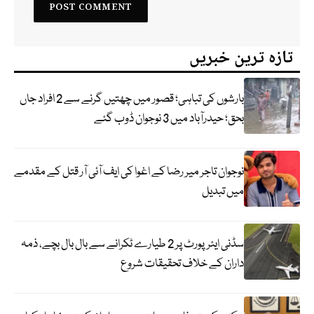
تازہ ترین خبریں
بارشوں کی تباہی؛ قصور میں چھتیں گرنے سے 2 افراد جاں
بحق؛ حیدرآباد میں 3 نوجوان ڈوب گئے
نوجوان تاجر میر رضا کے اغوا کی ایف آئی آر قتل کے مقدمے
میں تبدیل
سڈنی ایئرپورٹ پر 2 طیارے ٹکرانے سے بال بال بچے، ذمہ
داران کے خلاف تحقیقات شروع