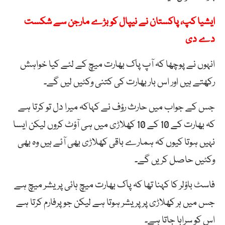
ایشیا کپ، پاکستان نے نیپال کو بڑے مارجن سے شکست
دے دی
انہوں نے پوچھا کہ آپ پاک بھارت میچ کے لئے کیا خواہش
رکھتے ہیں اور اس بار بھارت کی کتنی وکٹیں لیں گے۔
جس کے جواب میں حارث رؤف نے کہاکہ میرا دل تو کرتا ہے
کہ بھارت کے 10 کے 10 کھلاڑی میں ہی آؤٹ کروں لیکن ایسا
نہیں ہوتا کیوں کہ ہمارے باقی کھلاڑی بھی آئے ہیں وہ بھی
وکٹیں حاصل کریں گے۔
فاسٹ باؤلر کا کہنا تھا کہ پاک بھارت میچ ہائی پریشر میچ ہے
جس میں ہر کھلاڑی پر پریشر ہوتا ہے لیکن جو پرفارم کرتا ہے
اس کو سراہا جاتا ہے۔