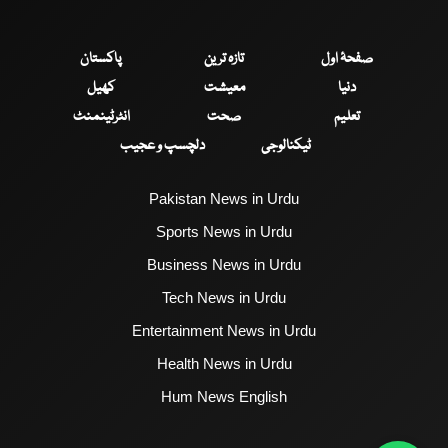
صفحۂ اول
تازہ ترین
پاکستان
دنیا
معیشت
کھیل
تعلیم
صحت
انٹرٹینمنٹ
ٹیکنالوجی
دلچسپ و عجیب
Pakistan News in Urdu
Sports News in Urdu
Business News in Urdu
Tech News in Urdu
Entertainment News in Urdu
Health News in Urdu
Hum News English