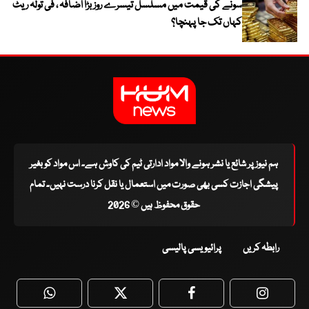
سونے کی قیمت میں مسلسل تیسرے روز بڑا اضافہ ، فی تولہ ریٹ
کہاں تک جا پہنچا؟
ہم نیوز پر شائع یا نشر ہونے والا مواد ادارتی ٹیم کی کاوش ہے۔ اس مواد کو بغیر
پیشگی اجازت کسی بھی صورت میں استعمال یا نقل کرنا درست نہیں۔ تمام
حقوق محفوظ ہیں © 2026
رابطہ کریں
پرائیویسی پالیسی
WhatsApp
Twitter
Facebook
Faceboo