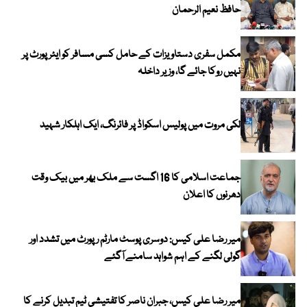
حافظ نعیم الرحمان
مکمل سفری دستاویزات کے حامل کسی مسافر کو ایئرپورٹ پر
نہیں روکا جائے گا، وزیر داخلہ
لکی مروت میں پولیس اسکواڈ پر فائرنگ، ایک اہلکار شہید
جماعت اسلامی کا 16 اگست سے ملک بھر میں بیک وقت
دھرنوں کا اعلان
میر رضا علی کیس: دوسری پوسٹ مارٹم رپورٹ میں تشدد اور
گولی لگنے کے اہم شواہد سامنے آگئے
میر رضا علی کیس، جبران ناصر کا تفتیشی ٹیم تبدیل کرنے کا