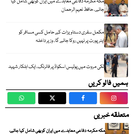
مکہ مکرمہ دفاعی معاہدے میں ایران کو بھی شامل کیا
جائے، حافظ نعیم الرحمان
مکمل سفری دستاویزات کے حامل کسی مسافر کو
ایئرپورٹ پر نہیں روکا جائے گا، وزیر داخلہ
لکی مروت میں پولیس اسکواڈ پر فائرنگ، ایک اہلکار شہید
ہمیں فالو کریں
WhatsApp
Twitter
Facebook
Faceboo
متعلقہ خبریں
مکہ مکرمہ دفاعی معاہدے میں ایران کو بھی شامل کیا جائے،