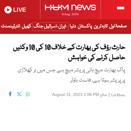
LIVE
9 Aug, 2026
صفحۂ اول
تازہ ترین
پاکستان
دنیا
ایران-اسرائیل جنگ
کھیل
انٹرٹینمنٹ
حارث رؤف کی بھارت کے خلاف 10 کی 10 وکٹیں
حاصل کرنے کی خواہش
پاک بھارت میچ ہائی پریشر میچ ہے جس میں ہر کھلاڑی
پر پریشر ہوتا ہے، فاسٹ باؤلر
|
شائع
August 31, 2023 2:06 PM
Lal Khan