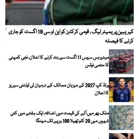
کیریبین پریمیئر لیگ ، قومی کرکٹرز کو این او سی 19 اگست کو جاری
آز
کرنے کا فیصلہ
چھی
میٹرو بس سروس 11 اگست سے بند کرنے کا اعلان، نجی کمپنی
کا حتمی نوٹس
ورلڈ کپ 2027 کے میزبان ممالک کے درمیان ٹی ٹوئنٹی سیریز
کا اعلان
ملک بھر میں آٹے کی قیمت میں اضافہ، ایک ہفتے میں کئی
شہروں میں 20 کلو تھیلا 100 روپے تک مہنگا