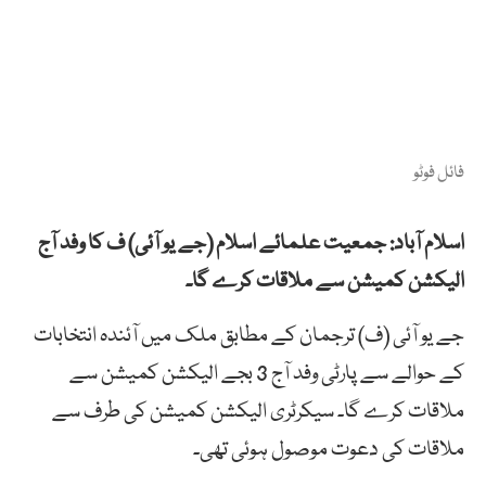
فائل فوٹو
اسلام آباد: جمعیت علمائے اسلام (جے یو آئی) ف کا وفد آج
الیکشن کمیشن سے ملاقات کرے گا۔
جے یو آئی (ف) ترجمان کے مطابق ملک میں آئندہ انتخابات
کے حوالے سے پارٹی وفد آج 3 بجے الیکشن کمیشن سے
ملاقات کرے گا۔ سیکرٹری الیکشن کمیشن کی طرف سے
ملاقات کی دعوت موصول ہوئی تھی۔