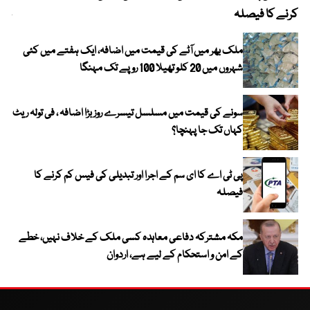
کرنے کا فیصلہ
چھی
ملک بھر میں آٹے کی قیمت میں اضافہ، ایک ہفتے میں کئی
شہروں میں 20 کلو تھیلا 100 روپے تک مہنگا
سونے کی قیمت میں مسلسل تیسرے روز بڑا اضافہ ، فی تولہ ریٹ
کہاں تک جا پہنچا؟
پی ٹی اے کا ای سم کے اجرا اور تبدیلی کی فیس کم کرنے کا
فیصلہ
مکہ مشترکہ دفاعی معاہدہ کسی ملک کے خلاف نہیں، خطے
کے امن و استحکام کے لیے ہے، اردوان