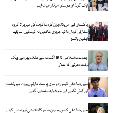
ایک گولڈ اور دو سلور میڈلز جیت لیے
پاکستان نے امریکا، ایران کو مذاکرات کی میز پر لا کر وہ
سفارتی کردار اداکیا جو بڑی طاقتیں نہ کرسکیں، ساؤتھ
ایشین وائسز
جماعت اسلامی کا 16 اگست سے ملک بھر میں بیک
وقت دھرنوں کا اعلان
میر رضا علی کیس: دوسری پوسٹ مارٹم رپورٹ میں تشدد
اور گولی لگنے کے اہم شواہد سامنے آگئے
میر رضا علی کیس، جبران ناصر کا تفتیشی ٹیم تبدیل کرنے