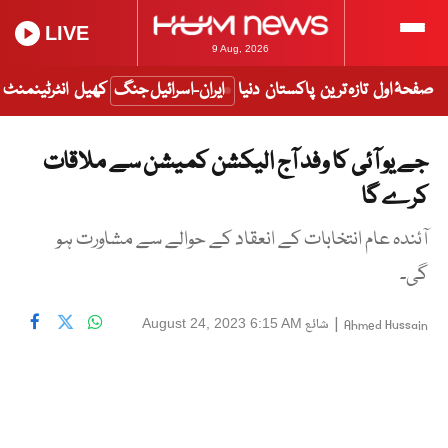
LIVE
9 Aug, 2026
صفحۂ اول
تازہ ترین
پاکستان
دنیا
ایران-اسرائیل جنگ
کھیل
انٹرٹینمنٹ
جے یو آئی کا وفد آج الیکشن کمیشن سے ملاقات
کرے گا
آئندہ عام انتخابات کے انعقاد کے حوالے سے مشاورت ہو
گی۔
|
شائع
August 24, 2023 6:15 AM
Ahmed Hussain