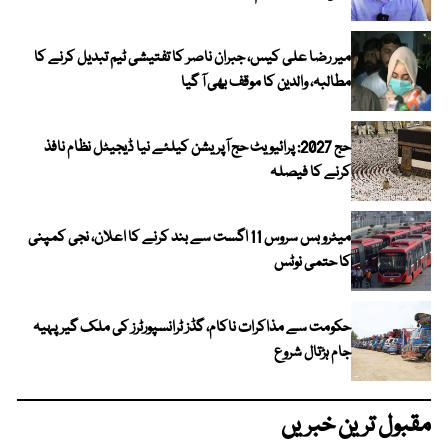
میر رضا علی کیس، جبران ناصر کا تفتیشی ٹیم تبدیل کرنے کا
مطالبہ، والدین کا موقف بھی آ گیا
حج 2027: پرائیویٹ حج آپریشن کیلئے نیا ڈیجیٹل نظام نافذ
کرنے کا فیصلہ
میٹرو بس سروس 11 اگست سے بند کرنے کا اعلان، نجی کمپنی
کا حتمی نوٹس
حکومت سے مذاکرات ناکام، گڈز ٹرانسپورٹرز کی ملک گیر پہیہ
جام ہڑتال شروع
مقبول ترین خبریں