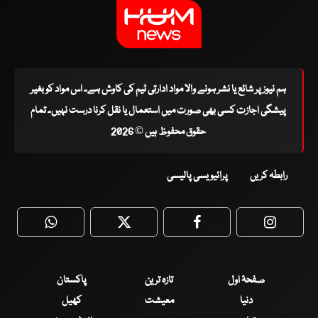
ہم نیوز پر شائع یا نشر ہونے والا مواد ادارتی ٹیم کی کاوش ہے۔ اس مواد کو بغیر
پیشگی اجازت کسی بھی صورت میں استعمال یا نقل کرنا درست نہیں۔ تمام
حقوق محفوظ ہیں © 2026
رابطہ کریں
پرائیویسی پالیسی
WhatsApp
Twitter
Facebook
Faceboo
صفحۂ اول
تازہ ترین
پاکستان
دنیا
معیشت
کھیل