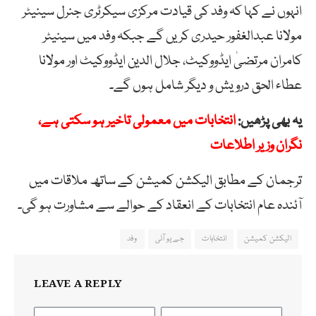
انہوں نے کہا کہ وفد کی قیادت مرکزی سیکرٹری جنرل سینیٹر
مولانا عبدالغفور حیدری کریں گے جبکہ وفد میں سینیٹر
کامران مرتضیٰ ایڈووکیٹ، جلال الدین ایڈووکیٹ اور مولانا
عطاء الحق درویش و دیگر شامل ہوں گے۔
یہ بھی پڑھیں:
انتخابات میں معمولی تاخیر ہو سکتی ہے،
نگران وزیر اطلاعات
ترجمان کے مطابق الیکشن کمیشن کے ساتھ ملاقات میں
آئندہ عام انتخابات کے انعقاد کے حوالے سے مشاورت ہو گی۔
الیکشن کمیشن
انتخابات
جے یو آئی
وفد
LEAVE A REPLY