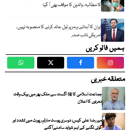
کا مطالبہ، والدین کا موقف بھی آ گیا
ایران کا آبنائے ہرمز پر ٹول عائد کرنے کا منصوبہ نہیں،
امریکی نائب صدر
ہمیں فالو کریں
WhatsApp
Twitter
Facebook
Faceboo
متعلقہ خبریں
جماعت اسلامی کا 16 اگست سے ملک بھر میں بیک وقت
دھرنوں کا اعلان
میر رضا علی کیس: دوسری پوسٹ مارٹم رپورٹ میں تشدد اور
گولی لگنے کے اہم شواہد سامنے آگئے