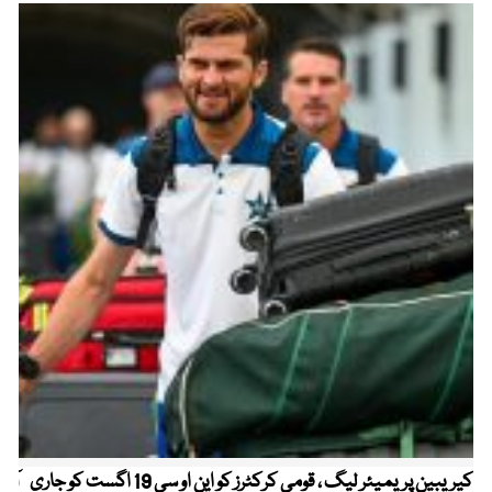
کیریبین پریمیئر لیگ ، قومی کرکٹرز کو این او سی 19 اگست کو جاری
آز