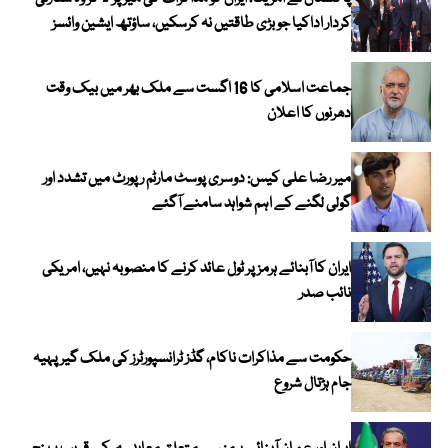
کردار اداکیا جو بڑی طاقتیں نہ کرسکیں، ساؤتھ ایشین وائسز
جماعت اسلامی کا 16 اگست سے ملک بھر میں بیک وقت
دھرنوں کا اعلان
میر رضا علی کیس: دوسری پوسٹ مارٹم رپورٹ میں تشدد اور
گولی لگنے کے اہم شواہد سامنے آگئے
ایران کا آبنائے ہرمز پر ٹول عائد کرنے کا منصوبہ نہیں، امریکی
نائب صدر
حکومت سے مذاکرات ناکام، گڈز ٹرانسپورٹرز کی ملک گیر پہیہ
جام ہڑتال شروع