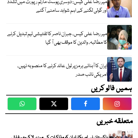
میر رضا علی کیس: دوسری پوسٹ مارٹم رپورٹ میں تشدد
اور گولی لگنے کے اہم شواہد سامنے آگئے
میر رضا علی کیس، جبران ناصر کا تفتیشی ٹیم تبدیل کرنے
کا مطالبہ، والدین کا موقف بھی آ گیا
ایران کا آبنائے ہرمز پر ٹول عائد کرنے کا منصوبہ نہیں،
امریکی نائب صدر
ہمیں فالو کریں
WhatsApp
Twitter
Facebook
Faceboo
متعلقہ خبریں
پاکستان نے امریکا، ایران کو مذاکرات کی میز پر لا کر وہ سفارتی