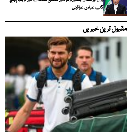
ایران اور عمان آبنائے ہرمز سے متعلق معاہدے کے قریب پہنچ
گئے، عباس عراقچی
مقبول ترین خبریں