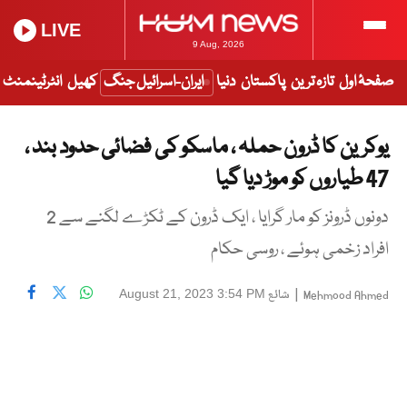
LIVE
9 Aug, 2026
صفحۂ اول
تازہ ترین
پاکستان
دنیا
ایران-اسرائیل جنگ
کھیل
انٹرٹینمنٹ
یوکرین کا ڈرون حملہ ، ماسکو کی فضائی حدود بند ،
47 طیاروں کو موڑ دیا گیا
دونوں ڈرونز کو مار گرایا ، ایک ڈرون کے ٹکڑے لگنے سے 2
افراد زخمی ہوئے ، روسی حکام
|
شائع
August 21, 2023 3:54 PM
Mehmood Ahmed