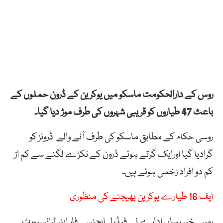
روس کے دارالحکومت ماسکو میں یوکرین کے ڈرون حملوں کے
باعث 47 طیاروں کو قریبی شہروں کی طرف موڑ دیا گیا۔
روسی حکام کے مطابق ماسکو کی طرف آنے والے ڈرونز کو
گرادیا گیا اورایک گرتے ہوئے ڈرون کے ٹکڑے لگنے سے کم از
کم دو افراد زخمی ہوئے ہیں۔
ایف 16 طیارے یوکرین بھیجنے کی منظوری
روسی خبر رساں ادارے نے فیڈرل ایجنسی فار ایئر ٹرانسپورٹ