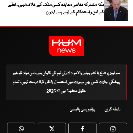
مکہ مشترکہ دفاعی معاہدہ کسی ملک کے خلاف نہیں، خطے
کے امن و استحکام کے لیے ہے، اردوان
ہم نیوز پر شائع یا نشر ہونے والا مواد ادارتی ٹیم کی کاوش ہے۔ اس مواد کو بغیر
پیشگی اجازت کسی بھی صورت میں استعمال یا نقل کرنا درست نہیں۔ تمام
حقوق محفوظ ہیں © 2026
رابطہ کریں
پرائیویسی پالیسی