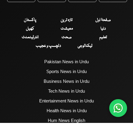
WhatsApp
Twitter
Facebook
Faceboo
صفحۂ اول
تازہ ترین
پاکستان
دنیا
معیشت
کھیل
تعلیم
صحت
انٹرٹینمنٹ
ٹیکنالوجی
دلچسپ و عجیب
Pakistan News in Urdu
Sports News in Urdu
Business News in Urdu
Tech News in Urdu
Entertainment News in Urdu
Health News in Urdu
Hum News English