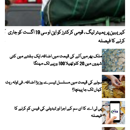
کیریبین پریمیئر لیگ ، قومی کرکٹرز کو این او سی 19 اگست کو جاری
آز
کرنے کا فیصلہ
چھی
ملک بھر میں آٹے کی قیمت میں اضافہ، ایک ہفتے میں کئی
شہروں میں 20 کلو تھیلا 100 روپے تک مہنگا
سونے کی قیمت میں مسلسل تیسرے روز بڑا اضافہ ، فی تولہ ریٹ
کہاں تک جا پہنچا؟
پی ٹی اے کا ای سم کے اجرا اور تبدیلی کی فیس کم کرنے کا
فیصلہ