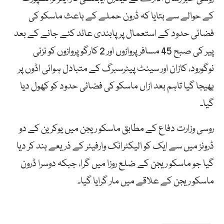
کے حوالے سے بتایا کہ ڈرون حملے کے باعث ماسکو کی
فضائی حدود کے استعمال پر پابندی عائد کئے جانے کے بعد
پیر کی صبح 45 مسافر پروازوں اور 2 کارگو پروازوں کو نزنی
نوگورود، کازان اور سینٹ پیٹرسبرگ کے متبادل ہوائی اڈوں پر
بھیجا گیا تاہم بعد ازاں ماسکو کی فضائی حدود کو کھول دیا
گیا۔
روسی وزارت دفاع کے مطابق ماسکو ریجن میں یوکرین کے دو
ڈرونز میں سے ایک کو الیکٹرانک وارفیئر کے ذریعے بند کر دیا
گیا جو ماسکو ریجن کے ضلع روزا میں گرا، جبکہ دوسرا ڈرون
ماسکو ریجن کے علاقے میں مار گرایا گیا۔