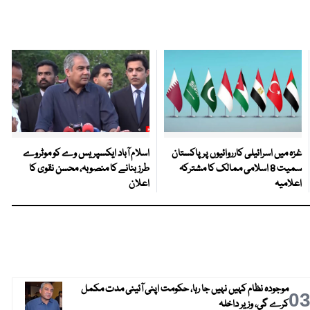
غزہ میں اسرائیلی کارروائیوں پر پاکستان
اسلام آباد ایکسپریس وے کو موٹروے
سمیت 8 اسلامی ممالک کا مشترکہ
طرز بنانے کا منصوبہ، محسن نقوی کا
اعلامیہ
اعلان
موجودہ نظام کہیں نہیں جا رہا، حکومت اپنی آئینی مدت مکمل
0
کرے گی، وزیر داخلہ