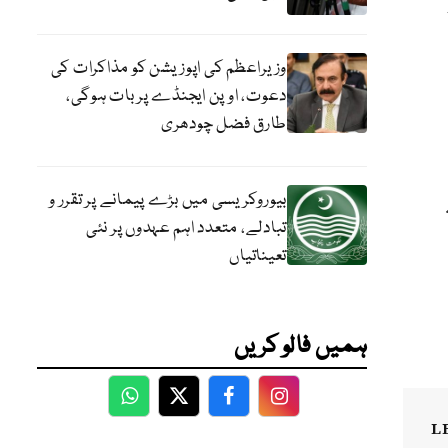
وزیراعظم کی اپوزیشن کو مذاکرات کی
دعوت، اوپن ایجنڈے پر بات ہوگی،
طارق فضل چودھری
بیوروکریسی میں بڑے پیمانے پر تقرر و
تبادلے، متعدد اہم عہدوں پر نئی
تعیناتیاں
ہمیں فالو کریں
WhatsApp
Twitter
Facebook
Facebook
L