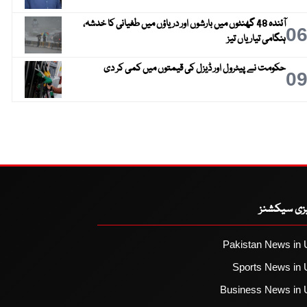
آئندہ 48 گھنٹوں میں بارشوں اور دریاؤں میں طغیانی کا خدشہ،
0
ہنگامی تیاریاں تیز
حکومت نے پیٹرول اور ڈیزل کی قیمتوں میں کمی کر دی
0
یزی سیکشنز
Pakistan News in 
Sports News in 
Business News in 