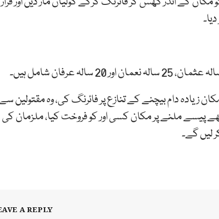
و مکان کے اندر گھس کر فائرنگ کرکے گولیاں مار دیں اور فرار
یا۔
کان زیادہ دام بیچنے کے تنازع پر فائرنگ کی، وہ مقتولین سے
چھے پیسے ملنے پر مکان کسی اور کو فروخت کیا، ملزمان کی
ر لیں گے۔
EAVE A REPLY