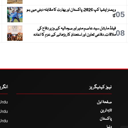
ویمنز ایشیا کپ 2026، پاکستان اور بھارت کا مقابلہ دبئی میں ہو
6
05
گا
فیلڈ مارشل سید عاصم منیر اور صومالیہ کے وزیر دفاع کی
9
08
ملاقات، دفاعی تعاون اور استعدادِ کار بڑھانے کے عزم کا اعادہ
نیوز کیٹیگریز
انگر
صفحۂ اول
Urdu
تازہ ترین
Urdu
پاکستان
Urdu
دنیا