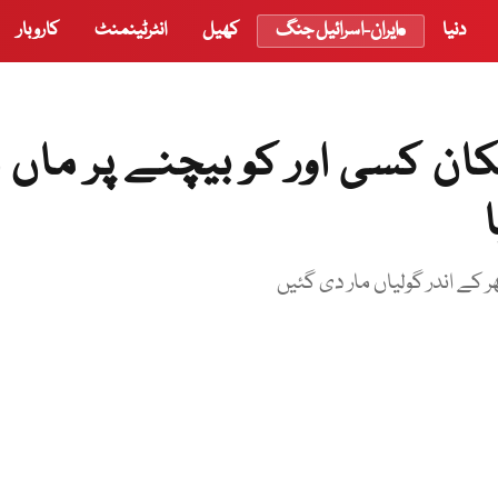
دنیا
ایران-اسرائیل جنگ
کھیل
انٹرٹینمنٹ
کاروبار
ن کسی اور کو بیچنے پر ماں ا
 کے اندر گولیاں مار دی گئیں