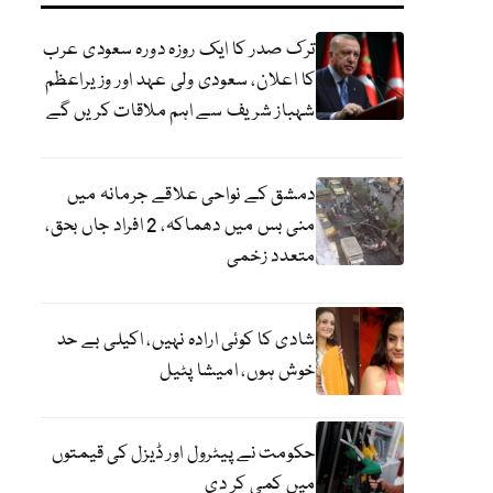
ترک صدر کا ایک روزہ دورہ سعودی عرب
کا اعلان، سعودی ولی عہد اور وزیراعظم
شہباز شریف سے اہم ملاقات کریں گے
دمشق کے نواحی علاقے جرمانہ میں
منی بس میں دھماکہ، 2 افراد جاں بحق،
متعدد زخمی
شادی کا کوئی ارادہ نہیں، اکیلی بے حد
خوش ہوں، امیشا پٹیل
حکومت نے پیٹرول اور ڈیزل کی قیمتوں
میں کمی کر دی