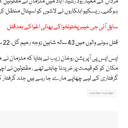
مردان کے معیار روڈ رشید آباد میں ملزمان نے مقتولین ک
ہوگئے۔ ریسکیو اہلکاروں نے لاشوں کو اسپتال منتقل کر د
سابق آئی جی خیبر پختونخواکے بھائی اغواکے بعدقتل
قتل ہونے والوں میں 43 سالہ شاہین زوجہ رحیم گل، 22 سالہ عثمان، 25 سالہ نعمان اور 20 سالہ عرفان شامل ہیں۔
ایس ایس پی آپریشن روخان زیب نے بتایا کہ ملزمان نے م
مکان کو کم قیمت پر خریدنا چاہتے تھے ، مقتولین نے ا
گرفتاری کے لیے چھاپے مارے جا رہے ہیں جلد گرفتار ک
mardan murder