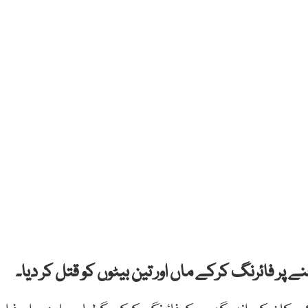
پر فائرنگ کرکے ماں اور تین بیٹوں کو قتل کر دیا۔