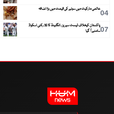
عالمی مارکیٹ میں سونے کی قیمت میں بڑا اضافہ
04
پاکستان کیخلاف ٹیسٹ سیریز ، انگلینڈ کا 16 رکنی اسکواڈ
07
سامنے آ گیا