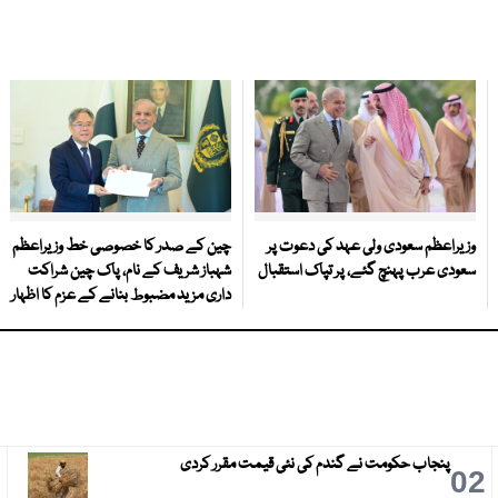
وزیراعظم سعودی ولی عہد کی دعوت پر
چین کے صدر کا خصوصی خط وزیراعظم
سعودی عرب پہنچ گئے، پر تپاک استقبال
شہباز شریف کے نام، پاک چین شراکت
داری مزید مضبوط بنانے کے عزم کا اظہار
پنجاب حکومت نے گندم کی نئی قیمت مقرر کردی
3
02