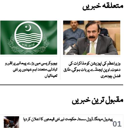
متعلقہ خبریں
بیوروکریسی میں بڑے پیمانے پر تقرر و
وزیراعظم کی اپوزیشن کو مذاکرات کی
تبادلے، متعدد اہم عہدوں پر نئی
دعوت، اوپن ایجنڈے پر بات ہوگی، طارق
تعیناتیاں
فضل چودھری
مقبول ترین خبریں
پیٹرول مہنگا، ڈیزل سستا، حکومت نے نئی قیمتوں کا اعلان کر دیا
01