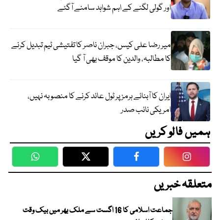
اور گولی لگنے کے اہم شواہد سامنے آگئے
میر رضا علی کیس، جبران ناصر کا تفتیشی ٹیم تبدیل کرنے
کا مطالبہ، والدین کا موقف بھی آ گیا
ایران کا آبنائے ہرمز پر ٹول عائد کرنے کا منصوبہ نہیں،
امریکی نائب صدر
ہمیں فالو کریں
WhatsApp
Twitter
Facebook
Faceboo
متعلقہ خبریں
جماعت اسلامی کا 16 اگست سے ملک بھر میں بیک وقت