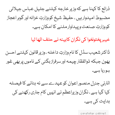
ذرائع کا کہنا ہے کہ وزیر خارجہ کیلئے جلیل عباس جیلانی
مضبوط امیدوار ہیں ، حفیظ شیخ کو وزارتِ خزانہ اور گوہر اعجاز
کو وزارتِ صنعت و پیداوار ملنے کا امکان ہے۔
خیبرپختونخوا کی نگران کابینہ نے حلف اٹھا لیا
ڈاکٹر شعیب سڈل کا نام وزارتِ داخلہ ، وزیر قانون کیلئے احسن
بھون جبکہ ذوالفقار چیمہ اور سرفراز بگٹی کے ناموں پر بھی غور
ہو رہا ہے۔
اٹارنی جنرل منصور اعوان کو عہدے سے نہ ہٹانے کا فیصلہ
کیا گیا ہے ، نگران وزیراعظم نے انہیں کام جاری رکھنے کی
ہدایت کی ہے۔
caretaker cabinet