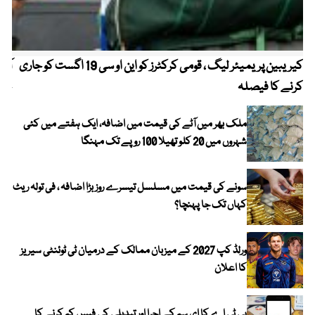
کیریبین پریمیئر لیگ ، قومی کرکٹرز کو این او سی 19 اگست کو جاری
آز
کرنے کا فیصلہ
چھی
ملک بھر میں آٹے کی قیمت میں اضافہ، ایک ہفتے میں کئی
شہروں میں 20 کلو تھیلا 100 روپے تک مہنگا
سونے کی قیمت میں مسلسل تیسرے روز بڑا اضافہ ، فی تولہ ریٹ
کہاں تک جا پہنچا؟
ورلڈ کپ 2027 کے میزبان ممالک کے درمیان ٹی ٹوئنٹی سیریز
کا اعلان
پی ٹی اے کا ای سم کے اجرا اور تبدیلی کی فیس کم کرنے کا