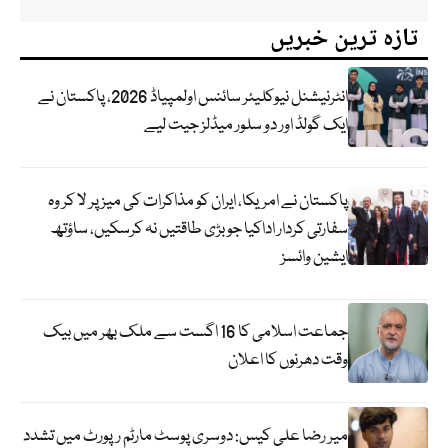
تازہ ترین خبریں
انٹرنیشنل نیوکلیئر سائنس اولمپیاڈ 2026، پاکستان نے
ایک گولڈ اور دو سلور میڈلز جیت لیے
پاکستان نے امریکا، ایران کو مذاکرات کی میز پر لا کر وہ
سفارتی کردار اداکیا جو بڑی طاقتیں نہ کرسکیں، ساؤتھ
ایشین وائسز
جماعت اسلامی کا 16 اگست سے ملک بھر میں بیک
وقت دھرنوں کا اعلان
میر رضا علی کیس: دوسری پوسٹ مارٹم رپورٹ میں تشدد