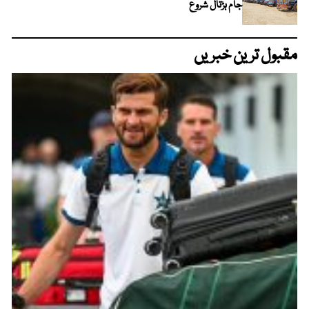
جام ہڑتال شروع
مقبول ترین خبریں