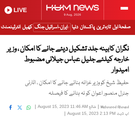
LIVE
9 Aug, 2026
صفحۂ اول
تازہ ترین
پاکستان
دنیا
ایران-اسرائیل جنگ
کھیل
انٹرٹینمنٹ
نگران کابینہ جلد تشکیل دیئے جانے کا امکان ، وزیر
خارجہ کیلئے جلیل عباس جیلانی مضبوط
امیدوار
حفیظ شیخ کو وزیر خزانہ بنائے جانے کا امکان ، اٹارنی
جنرل منصور اعوان کو نہ ہٹانے کا فیصلہ
|
شائع
|
August 15, 2023 11:46 AM
Mehmood Ahmed
اپ ڈیٹ
|
August 15, 2023 2:13 PM