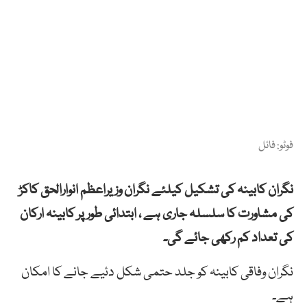
فوٹو: فائل
نگران کابینہ کی تشکیل کیلئے نگران وزیراعظم انوارالحق کاکڑ
کی مشاورت کا سلسلہ جاری ہے ، ابتدائی طور پر کابینہ ارکان
کی تعداد کم رکھی جائے گی۔
نگران وفاقی کابینہ کو جلد حتمی شکل دئیے جانے کا امکان
ہے۔