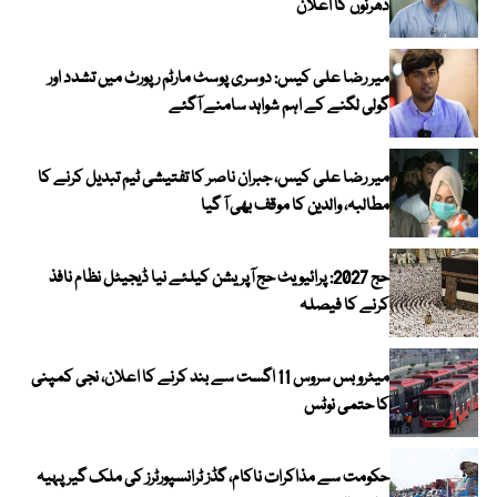
دھرنوں کا اعلان
میر رضا علی کیس: دوسری پوسٹ مارٹم رپورٹ میں تشدد اور
گولی لگنے کے اہم شواہد سامنے آگئے
میر رضا علی کیس، جبران ناصر کا تفتیشی ٹیم تبدیل کرنے کا
مطالبہ، والدین کا موقف بھی آ گیا
حج 2027: پرائیویٹ حج آپریشن کیلئے نیا ڈیجیٹل نظام نافذ
کرنے کا فیصلہ
میٹرو بس سروس 11 اگست سے بند کرنے کا اعلان، نجی کمپنی
کا حتمی نوٹس
حکومت سے مذاکرات ناکام، گڈز ٹرانسپورٹرز کی ملک گیر پہیہ