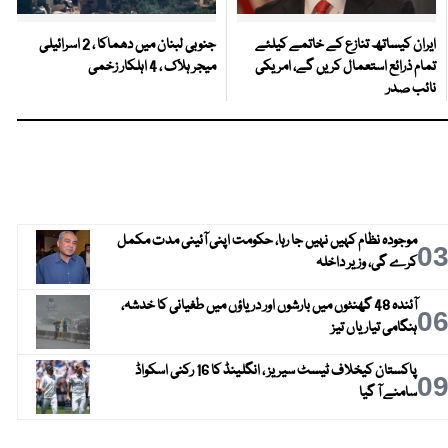
ایران کیساتھ تنازع کے خاتمے کیلئے
جنوبی لبنان میں دھماکا ، 2 اسرائیلی
تمام ذرائع استعمال کریں گے، امریکی
میجر ہلاک ، 4 اہلکار زخمی
نائب صدر
موجودہ نظام کہیں نہیں جا رہا، حکومت اپنی آئینی مدت مکمل
0
کرے گی، وزیر داخلہ
آئندہ 48 گھنٹوں میں بارشوں اور دریاؤں میں طغیانی کا خدشہ،
0
ہنگامی تیاریاں تیز
پاکستان کیخلاف ٹیسٹ سیریز ، انگلینڈ کا 16 رکنی اسکواڈ
0
سامنے آ گیا