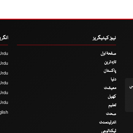
نیوز کیٹیگریز
انگر
صفحۂ اول
Urdu
تازہ ترین
Urdu
پاکستان
Urdu
دنیا
Urdu
اس
معیشت
Urdu
کھیل
Urdu
تعلیم
lish
صحت
انٹرٹینمنٹ
ٹیکنالوجی