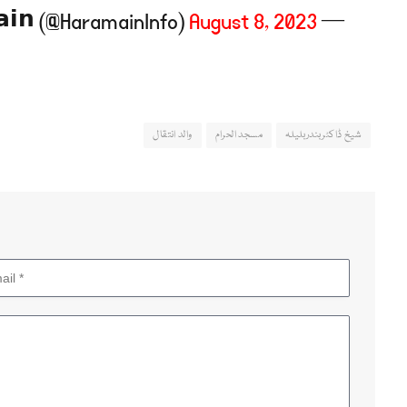
August 8, 2023
— 𝗛𝗮𝗿𝗮𝗺𝗮𝗶𝗻 (@HaramainInfo)
شیخ ڈاکٹربندربلیلہ
مسجد الحرام
والد انتقال