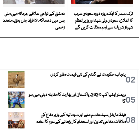
ترک صدر کا ایک روزہ دورہ سعودی عرب
دمشق کے نواحی علاقے جرمانہ میں منی
کا اعلان، سعودی ولی عہد اور وزیراعظم
بس میں دھماکہ، 2 افراد جاں بحق، متعدد
شہباز شریف سے اہم ملاقات کریں گے
زخمی
پنجاب حکومت نے گندم کی نئی قیمت مقرر کردی
3
02
ویمنز ایشیا کپ 2026، پاکستان اور بھارت کا مقابلہ دبئی میں ہو
6
05
گا
فیلڈ مارشل سید عاصم منیر اور صومالیہ کے وزیر دفاع کی
9
08
ملاقات، دفاعی تعاون اور استعدادِ کار بڑھانے کے عزم کا اعادہ