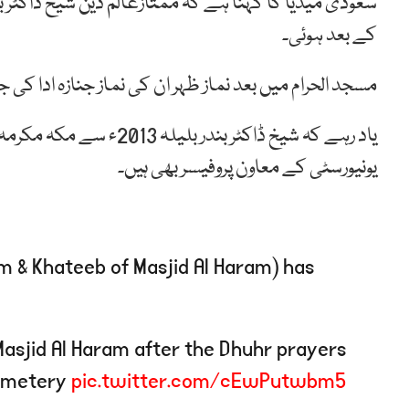
سعودی میڈیا کا کہنا ہے کہ ممتازعالم دین شیخ ڈاکٹ
کے بعد ہوئی۔
مسجد الحرام میں بعد نماز ظہر ان کی نماز جنازہ ادا کی 
یاد رہے کہ شیخ ڈاکٹر بند
یونیورسٹی کے معاون پروفیسر بھی ہیں۔
m & Khateeb of Masjid Al Haram) has
Masjid Al Haram after the Dhuhr prayers
Cemetery
pic.twitter.com/cEwPutwbm5