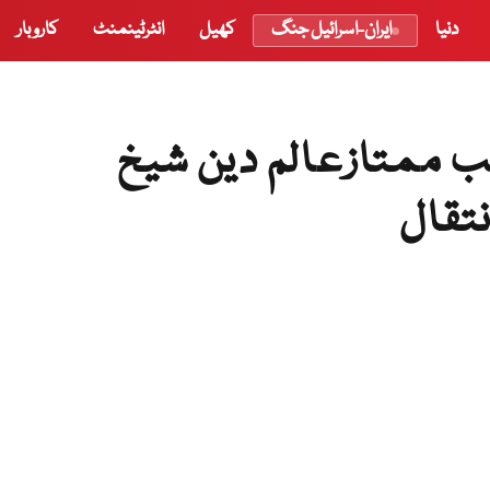
دنیا
ایران-اسرائیل جنگ
کھیل
انٹرٹینمنٹ
کاروبار
ب ممتازعالم دین شیخ
نتقال