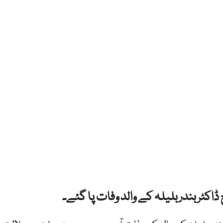
اکٹربندربلیلہ کے والد وفات پا گئے۔