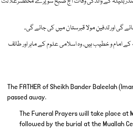
ر بندر بلیلہ کے والدکی وفات آج صبح سویرے مختصرعلالت
جائے گی اور تدفین مولا قبرستان میں کی جائے گی۔
ر بلیلہ 2013ء سے مکہ مکرمہ کے امام و خطیب ہیں، وہ اسلامی علوم کے ماہر اور طائف
The FATHER of Sheikh Bander Baleelah (Ima
passed away.
The Funeral Prayers will take place at 
followed by the burial at the Muallah 