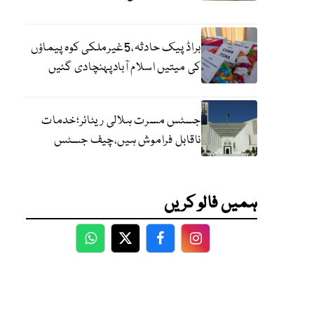
براڈ پیک حادثہ،5غیرملکی کوہ پیماؤں
کی میتیں اسلام آبادپہنچادی گئیں
جسٹس مسرت ہلالی ریٹائر؛خدمات
ناقابل فراموش ہیں،چیف جسٹس
ہمیں فالو کریں
WhatsApp
Twitter
Facebook
Facebook