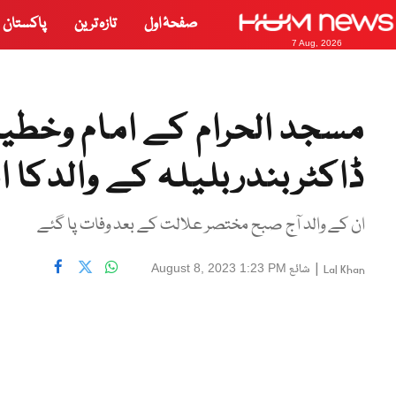
صفحۂ اول
تازہ ترین
پاکستان
7 Aug, 2026
مسجد الحرام کے امام وخطی
ڈاکٹربندربلیلہ کے والدکا ا
ان کے والد آج صبح مختصر علالت کے بعد وفات پا گئے
|
شائع
August 8, 2023 1:23 PM
Lal Khan