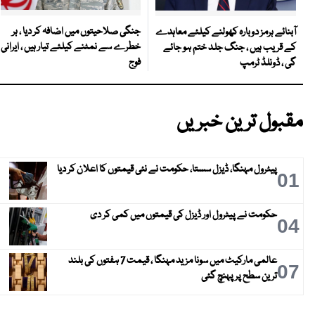
جنگی صلاحیتوں میں اضافہ کر دیا ، ہر
آبنائے ہرمز دوبارہ کھولنے کیلئے معاہدے
خطرے سے نمٹنے کیلئے تیار ہیں ، ایرانی
کے قریب ہیں ، جنگ جلد ختم ہو جائے
فوج
گی ، ڈونلڈ ٹرمپ
مقبول ترین خبریں
پیٹرول مہنگا، ڈیزل سستا، حکومت نے نئی قیمتوں کا اعلان کر دیا
01
حکومت نے پیٹرول اور ڈیزل کی قیمتوں میں کمی کر دی
04
عالمی مارکیٹ میں سونا مزید مہنگا ، قیمت 7 ہفتوں کی بلند
07
ترین سطح پر پہنچ گئی