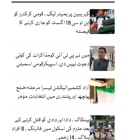
کیریبین پریمیئر لیگ ، قومی کرکٹرز کو
این او سی 19 اگست کو جاری کرنے کا
فیصلہ
میں نے پی ٹی آئی کومذاکرات کی کوئی
دعوت نہیں دی، اسپیکرقومی اسمبلی
آزاد کشمیرالیکشن تیسرا مرحلہ؛ضلع
پونچھ اور پلندری میں انتخابات مؤخر
بینکاک ، دادا اور دادی کو قتل کرنے کے
بعد ملزم کی اسکول میں فائرنگ ، 8 افراد
ہلاک ، 14 زخمی