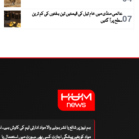
عالمی منڈی میں خام تیل کی قیمتیں تین ہفتوں کی کم ترین
07
سطح پر آ گئیں
ہم نیوز پر شائع یا نشر ہونے والا مواد ادارتی ٹیم کی کاوش ہے۔ 
مواد کو بغیر پیشگی اجازت کسی بھی صورت میں استعمال یا