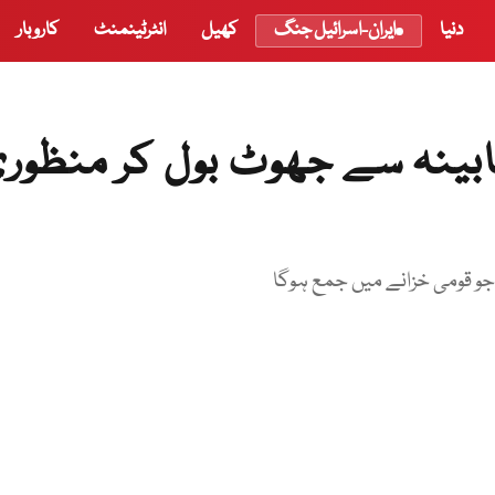
دنیا
ایران-اسرائیل جنگ
کھیل
انٹرٹینمنٹ
کاروبار
ابینہ سے جھوٹ بول کر منظور
ا جو قومی خزانے میں جمع ہوگا