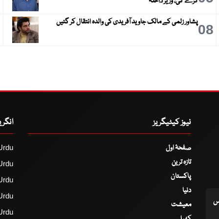
کرے گی، وزیر داخلہ
پشاور زلمی کے مالک جاوید آفریدی کی والدہ انتقال کر گئیں
9
08
نیوز کیٹیگریز
انگر
صفحۂ اول
Urdu
تازہ ترین
Urdu
پاکستان
Urdu
دنیا
Urdu
اس
معیشت
Urdu
کھیل