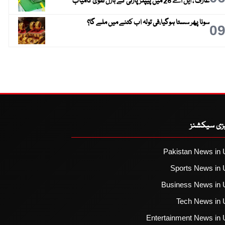
عارف ، ایل اے 28 میں پیپلز پارٹی کے بازل نقوی کامیاب
سونا پھر سستا ہوگیا،فی تولہ اب کتنے میں ملے گا؟
0
یزی سیکشنز
Pakistan News in 
Sports News in 
Business News in 
Tech News in 
Entertainment News in 