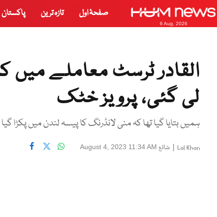
صفحۂ اول
تازہ ترین
پاکستان
6 Aug, 2026
القادر ٹرسٹ معاملے میں ک
لی گئی، پرویز خٹک
ہمیں بتایا گیا تھا کہ منی لانڈرنگ کا پیسہ لندن میں پکڑا گی
|
شائع
August 4, 2023 11:34 AM
Lal Khan