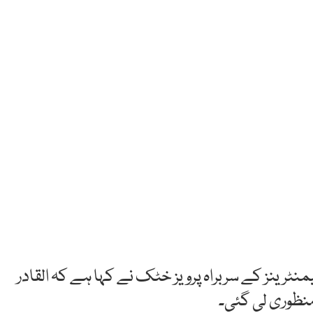
رلیمنٹرینز کے سربراہ پرویز خٹک نے کہا ہے کہ القادر
نظوری لی گئی۔