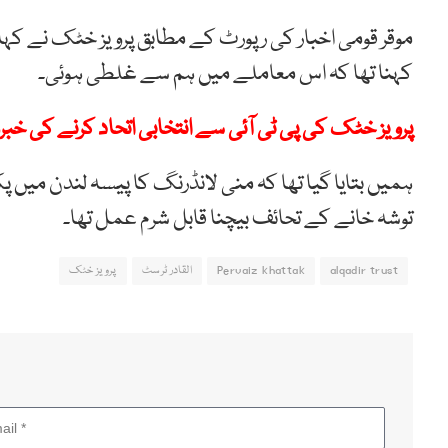
موقر قومی اخبار کی رپورٹ کے مطابق پرویز خٹک نے کہا 
کہنا تھا کہ اس معاملے میں ہم سے غلطی ہوئی۔
پرویز خٹک کی پی ٹی آئی سے انتخابی اتحاد کرنے کی خبر
ہمیں بتایا گیا تھا کہ منی لانڈرنگ کا پیسہ لندن میں پ
توشہ خانے کے تحائف بیچنا قابل شرم عمل تھا۔
alqadir trust
Pervaiz khattak
القادر ٹرسٹ
پرویز خٹک