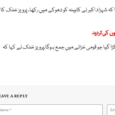
کہ شہزاد اکبر نے کابینہ کو دھوکے میں رکھا۔ پرویز خٹک کا
وں کی تردید
کڑا گیا جو قومی خزانے میں جمع ہوگا،پرویز خٹک نے کہا کہ
EAVE A REPLY