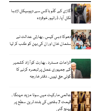
گاڑی کے گلَو باکس سے دیوہیکل اژدہا
نکل آیا، ڈرائیور خوفزدہ
دھوکا دہی کیس ، بھارتی عدالت نے
سلمان خان اور ان کی بہن کو طلب کر لیا
الزامات مسترد ، بھارت کو آزاد کشمیر
کے جمہوری عمل پر تبصرہ کرنے کا
کوئی حق نہیں ، دفتر خارجہ
عالمی مارکیٹ میں سونا مزید مہنگا ،
قیمت 7 ہفتوں کی بلند ترین سطح پر
پہنچ گئی