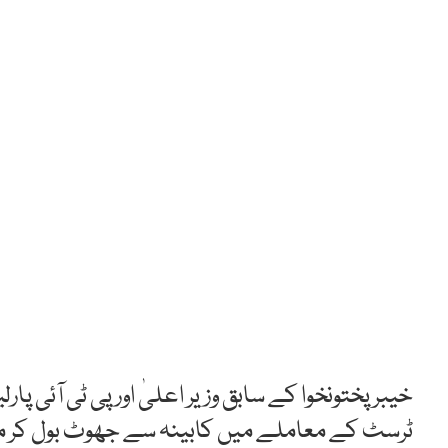
خیبر پختونخوا کے سابق وزیر اعلیٰ اور پی ٹی آئی پا
ٹرسٹ کے معاملے میں کابینہ سے جھوٹ بول کر م