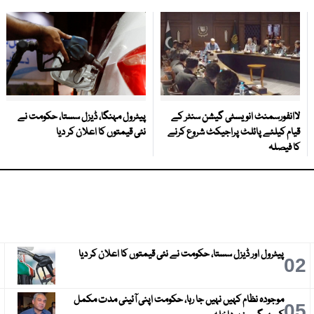
لاانفورسمنٹ انویسٹی گیشن سنٹر کے
پیٹرول مہنگا، ڈیزل سستا، حکومت نے
قیام کیلئے پائلٹ پراجیکٹ شروع کرنے
نئی قیمتوں کا اعلان کر دیا
کا فیصلہ
پیٹرول اور ڈیزل سستا، حکومت نے نئی قیمتوں کا اعلان کر دیا
3
02
موجودہ نظام کہیں نہیں جا رہا، حکومت اپنی آئینی مدت مکمل
6
05