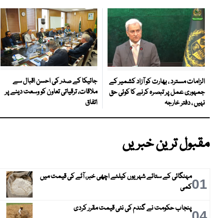
جائیکا کے صدر کی احسن اقبال سے
الزامات مسترد ، بھارت کو آزاد کشمیر کے
ملاقات، ترقیاتی تعاون کو وسعت دینے پر
جمہوری عمل پر تبصرہ کرنے کا کوئی حق
اتفاق
نہیں ، دفتر خارجہ
مقبول ترین خبریں
مہنگائی کے ستائے شہریوں کیلئے اچھی خبر، آٹے کی قیمت میں
01
کمی
پنجاب حکومت نے گندم کی نئی قیمت مقرر کردی
04