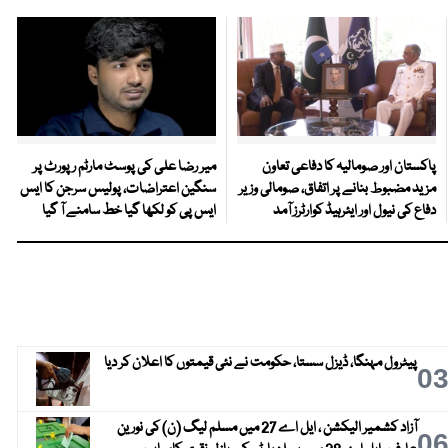
پاکستان اور صومالیہ کا دفاعی تعاون
میر رضا علی کی پوسٹ مارٹم رپورٹ پر
مزید مضبوط بنانے پر اتفاق، صومالی وزیر
سنگین اعتراضات، پولیس سرجن کا ایس
دفاع کی نیول اور ایئرہیڈ کوارٹرز آمد
ایس پی کو لکھا گیا خط سامنے آ گیا
پیٹرول مہنگا، ڈیزل سستا، حکومت نے نئی قیمتوں کا اعلان کر دیا
0
آزاد کشمیر الیکشن ، ایل اے 27 میں مسلم لیگ (ن) کی نورین
0