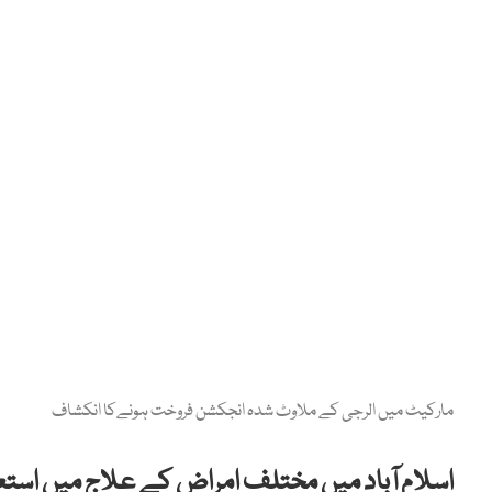
مارکیٹ میں الرجی کے ملاوٹ شدہ انجکشن فروخت ہونےکا انکشاف
اسلام آباد میں مختلف امراض کے علاج میں استعمال ہونے والی 200 سے زائد