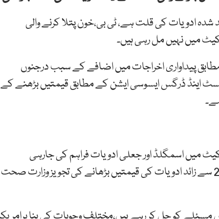
 شدہ ادویات کی قلت ہے، ٹی بی،خون پتلا کرنے والی
کیٹ میں نہیں مل رہی ہیں۔
مطابق پیداواری اخراجات میں اضافے کے سبب درجنوں
مسٹ اینڈ ڈرگس ایسوسی ایشن کے مطابق قیمتیں بڑھنے کے
ہے۔
یٹ میں اسمگلڈ اور جعلی ادویات فراہم کی جارہی
ہیں،ڈریپ حکام کے مطابق ہارڈ شپ کیسزکے طور پر 220 سے زائد ادویات کی قیمتیں بڑھانے کی تجویز وزارت صحت
 مسئلے کو حل کر رہے ہیں،مختلف وجوہات کی بنا پرامریکا