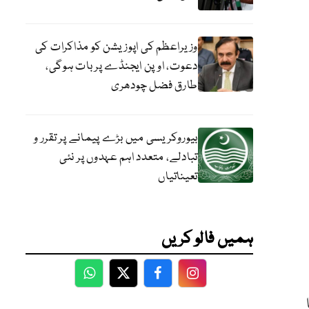
وزیراعظم کی اپوزیشن کو مذاکرات کی
دعوت، اوپن ایجنڈے پر بات ہوگی،
طارق فضل چودھری
بیوروکریسی میں بڑے پیمانے پر تقرر و
تبادلے، متعدد اہم عہدوں پر نئی
تعیناتیاں
ہمیں فالو کریں
WhatsApp
Twitter
Facebook
Facebook