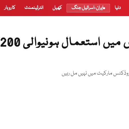
دنیا
ایران-اسرائیل جنگ
کھیل
انٹرٹینمنٹ
کاروبار
ٹی بی سمیت مختلف امراض میں استعمال ہونیوالی 200
پروڈکٹس مارکیٹ میں نہیں مل رہیں