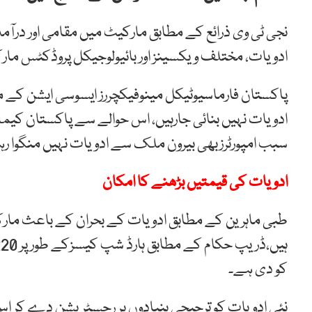
نجی ٹی وی ذرائع کے مطابق مارکیٹ میں مقامی اور درآمد
ادویات، مختلف ویکسینز اور بائیولوجیکل پروڈکٹس مار
پاکستان فارماسیوٹیکل مینوفیکچررز ایسوسی ایشن کے 
ادویات نہیں بنائی جارہیں، اس حوالے سے پاکستان کی
سبب امپورٹرزبھی بیرون ملک سے ادویات نہیں منگوا ر
ادویات کی قیمتیں بڑھنے کا امکان
طبی ماہرین کے مطابق ادویات کے بحران کے باعث مارک
کو دی ہے۔
نئی ادویات کو ترجیحی بنیادوں پر رجسٹریشن دے کر اس