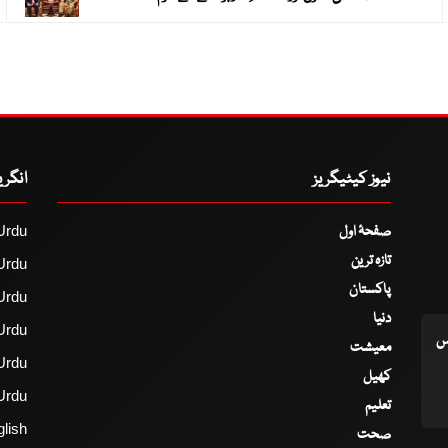
نیوز کیٹیگریز
انگر
صفحۂ اول
Urdu
تازہ ترین
Urdu
پاکستان
Urdu
دنیا
Urdu
اس
معیشت
Urdu
کھیل
Urdu
تعلیم
lish
صحت