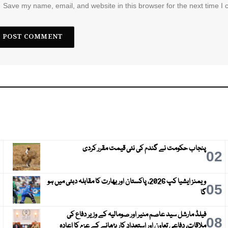
Save my name, email, and website in this browser for the next time I
پنجاب حکومت نے گندم کی نئی قیمت مقرر کردی
3
02
ویمنز ایشیا کپ 2026، پاکستان اور بھارت کا مقابلہ دبئی میں ہو
6
05
گا
فیلڈ مارشل سید عاصم منیر اور صومالیہ کے وزیر دفاع کی
9
08
ملاقات، دفاعی تعاون اور استعدادِ کار بڑھانے کے عزم کا اعادہ