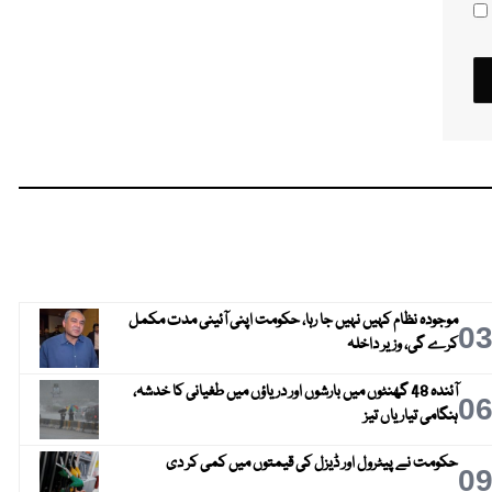
موجودہ نظام کہیں نہیں جا رہا، حکومت اپنی آئینی مدت مکمل
0
کرے گی، وزیر داخلہ
آئندہ 48 گھنٹوں میں بارشوں اور دریاؤں میں طغیانی کا خدشہ،
0
ہنگامی تیاریاں تیز
حکومت نے پیٹرول اور ڈیزل کی قیمتوں میں کمی کر دی
0