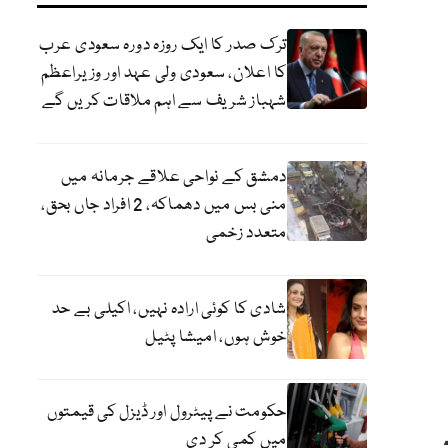
ترک صدر کا ایک روزہ دورہ سعودی عرب
کا اعلان، سعودی ولی عہد اور وزیراعظم
شہباز شریف سے اہم ملاقات کریں گے
دمشق کے نواحی علاقے جرمانہ میں
منی بس میں دھماکہ، 2 افراد جاں بحق،
متعدد زخمی
شادی کا کوئی ارادہ نہیں، اکیلی بے حد
خوش ہوں، امیشا پٹیل
حکومت نے پیٹرول اور ڈیزل کی قیمتوں
میں کمی کر دی