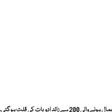
 ادویات کی قلت ہوگئی۔