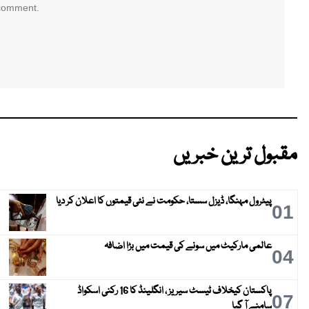
 comment.
مقبول ترین خبریں
پیٹرول مہنگا، ڈیزل سستا، حکومت نے نئی قیمتوں کا اعلان کر دیا
01
عالمی مارکیٹ میں سونے کی قیمت میں بڑا اضافہ
04
پاکستان کیخلاف ٹیسٹ سیریز ، انگلینڈ کا 16 رکنی اسکواڈ
07
سامنے آ گیا