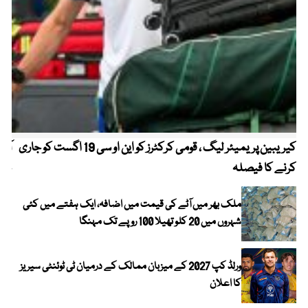
کیریبین پریمیئر لیگ ، قومی کرکٹرز کو این او سی 19 اگست کو جاری
آز
کرنے کا فیصلہ
چھی
ملک بھر میں آٹے کی قیمت میں اضافہ، ایک ہفتے میں کئی
شہروں میں 20 کلو تھیلا 100 روپے تک مہنگا
ورلڈ کپ 2027 کے میزبان ممالک کے درمیان ٹی ٹوئنٹی سیریز
کا اعلان