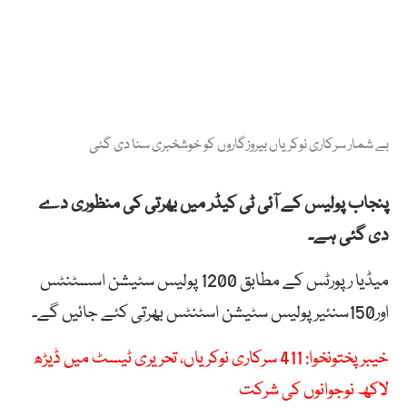
بے شمار سرکاری نوکریاں بیروزگاروں کو خوشخبری سنا دی گئی
پنجاب پولیس کے آئی ٹی کیڈر میں بھرتی کی منظوری دے
دی گئی ہے۔
میڈیا رپورٹس کے مطابق 1200 پولیس سٹیشن اسسٹنٹس
اور150سنئیر پولیس سٹیشن اسٹنٹس بھرتی کئے جائیں گے۔
خیبر پختونخوا: 411 سرکاری نوکریاں، تحریری ٹیسٹ میں ڈیڑھ
لاکھ نوجوانوں کی شرکت