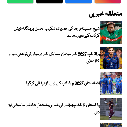
WhatsApp
Twitter
Facebook
Faceboo
متعلقہ خبریں
شیخ حسینہ واجد کی حمایت، شکیب الحسن پر بنگلہ دیش
کرکٹ کے دروازے بند
ورلڈ کپ 2027 کے میزبان ممالک کے درمیان ٹی ٹوئنٹی سیریز
کا اعلان
افغانستان 2027 ورلڈ کپ کے لیے کوالیفائی کرگیا
پاکستان کرکٹ چھوڑنے کی خبریں، خوشدل شاہ نے خاموشی توڑ
دی