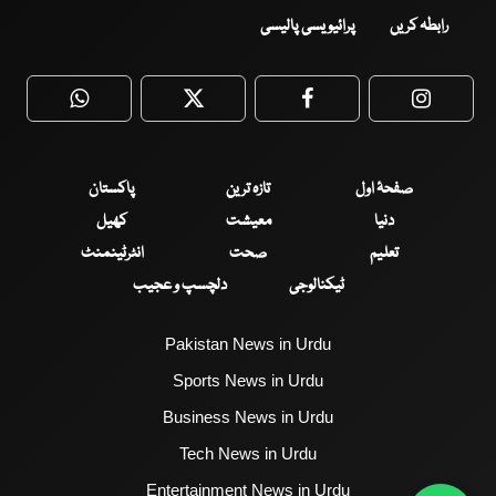
رابطہ کریں
پرائیویسی پالیسی
WhatsApp
Twitter
Facebook
Faceboo
صفحۂ اول
تازہ ترین
پاکستان
دنیا
معیشت
کھیل
تعلیم
صحت
انٹرٹینمنٹ
ٹیکنالوجی
دلچسپ و عجیب
Pakistan News in Urdu
Sports News in Urdu
Business News in Urdu
Tech News in Urdu
Entertainment News in Urdu