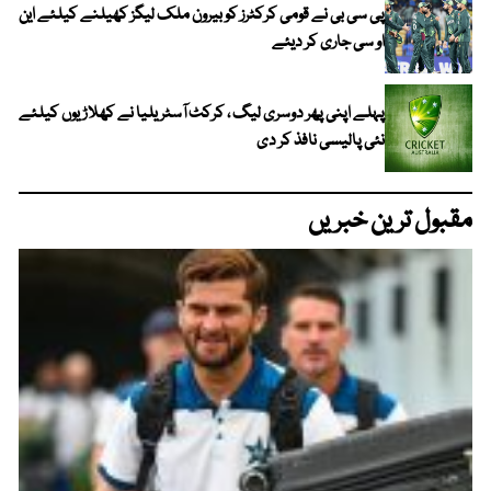
پی سی بی نے قومی کرکٹرز کو بیرون ملک لیگز کھیلنے کیلئے این
او سی جاری کر دیئے
پہلے اپنی پھر دوسری لیگ ، کرکٹ آسٹریلیا نے کھلاڑیوں کیلئے
نئی پالیسی نافذ کر دی
مقبول ترین خبریں