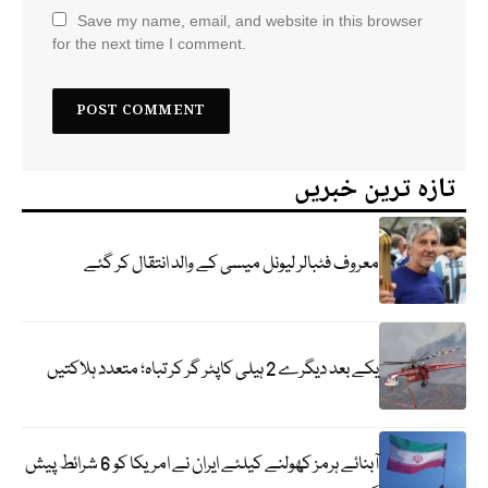
Save my name, email, and website in this browser
for the next time I comment.
تازہ ترین خبریں
معروف فٹبالر لیونل میسی کے والد انتقال کر گئے
یکے بعد دیگرے 2 ہیلی کاپٹر گر کر تباہ؛ متعدد ہلاکتیں
آبنائے ہرمز کھولنے کیلئے ایران نے امریکا کو 6 شرائط پیش