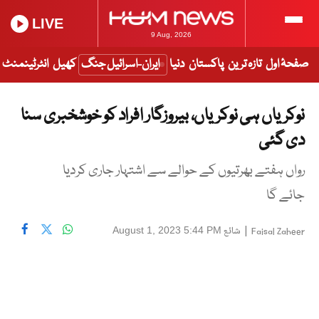
LIVE
9 Aug, 2026
صفحۂ اول
تازہ ترین
پاکستان
دنیا
ایران-اسرائیل جنگ
کھیل
انٹرٹینمنٹ
نوکریاں ہی نوکریاں، بیروزگار افراد کو خوشخبری سنا
دی گئی
رواں ہفتے بھرتیوں کے حوالے سے اشتہار جاری کردیا
جائے گا
|
شائع
August 1, 2023 5:44 PM
Faisal Zaheer