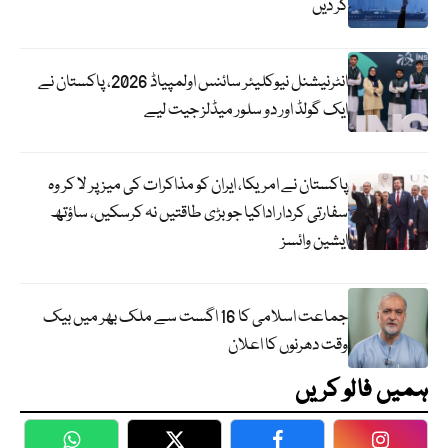
کر دیں
انٹرنیشنل نیوکلیئر سائنس اولمپیاڈ 2026، پاکستان نے
ایک گولڈ اور دو سلور میڈلز جیت لیے
پاکستان نے امریکا، ایران کو مذاکرات کی میز پر لا کر وہ
سفارتی کردار اداکیا جو بڑی طاقتیں نہ کرسکیں، ساؤتھ
ایشین وائسز
جماعت اسلامی کا 16 اگست سے ملک بھر میں بیک
وقت دھرنوں کا اعلان
ہمیں فالو کریں