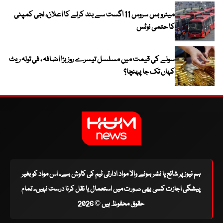
میٹرو بس سروس 11 اگست سے بند کرنے کا اعلان، نجی کمپنی
کا حتمی نوٹس
سونے کی قیمت میں مسلسل تیسرے روز بڑا اضافہ ، فی تولہ ریٹ
کہاں تک جا پہنچا؟
ہم نیوز پر شائع یا نشر ہونے والا مواد ادارتی ٹیم کی کاوش ہے۔ اس مواد کو بغیر
پیشگی اجازت کسی بھی صورت میں استعمال یا نقل کرنا درست نہیں۔ تمام
حقوق محفوظ ہیں © 2026