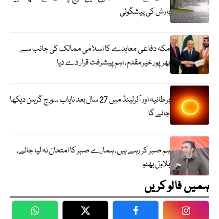
بارش کی پیشگوئی
مکہ دفاعی معاہدے کا اسلامی ممالک کی جانب سے
بھرپور خیرمقدم، اہم پیشرفت قرار دے دیا
برطانیہ اور آئرلینڈ میں 27 سال بعد نایاب سورج گرہن دیکھا
جائے گا
ہم صبر کر رہے ہیں، ہمارے صبر کا امتحان نہ لیا جائے،
بلاول بھٹو
ہمیں فالو کریں
WhatsApp
Twitter
Facebook
Faceboo