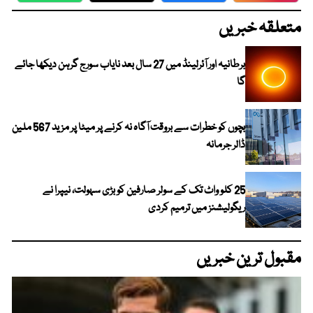
متعلقہ خبریں
برطانیہ اور آئرلینڈ میں 27 سال بعد نایاب سورج گرہن دیکھا جائے
گا
بچوں کو خطرات سے بروقت آگاہ نہ کرنے پر میٹا پر مزید 567 ملین
ڈالر جرمانہ
25 کلو واٹ تک کے سولر صارفین کو بڑی سہولت، نیپرا نے
ریگولیشنز میں ترمیم کردی
مقبول ترین خبریں