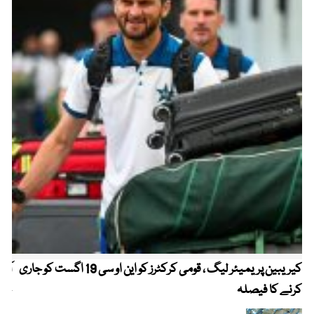
کیریبین پریمیئر لیگ ، قومی کرکٹرز کو این او سی 19 اگست کو جاری
آز
کرنے کا فیصلہ
چھی