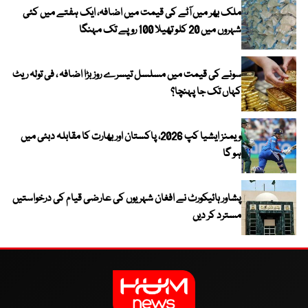
ملک بھر میں آٹے کی قیمت میں اضافہ، ایک ہفتے میں کئی
شہروں میں 20 کلو تھیلا 100 روپے تک مہنگا
سونے کی قیمت میں مسلسل تیسرے روز بڑا اضافہ ، فی تولہ ریٹ
کہاں تک جا پہنچا؟
ویمنز ایشیا کپ 2026، پاکستان اور بھارت کا مقابلہ دبئی میں
ہو گا
پشاور ہائیکورٹ نے افغان شہریوں کی عارضی قیام کی درخواستیں
مسترد کر دیں