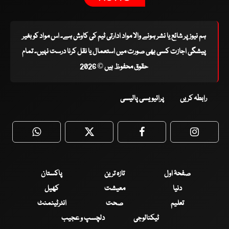
ہم نیوز پر شائع یا نشر ہونے والا مواد ادارتی ٹیم کی کاوش ہے۔ اس مواد کو بغیر
پیشگی اجازت کسی بھی صورت میں استعمال یا نقل کرنا درست نہیں۔ تمام
حقوق محفوظ ہیں © 2026
رابطہ کریں
پرائیویسی پالیسی
WhatsApp
Twitter
Facebook
Faceboo
صفحۂ اول
تازہ ترین
پاکستان
دنیا
معیشت
کھیل
تعلیم
صحت
انٹرٹینمنٹ
ٹیکنالوجی
دلچسپ و عجیب