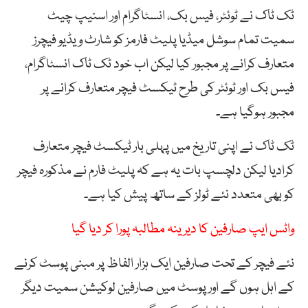
ٹک ٹاک نے ٹوئٹر، فیس بک، انسٹاگرام اور اسنیپ چیٹ
سمیت تمام سوشل میڈیا پلیٹ فارمز کو شارٹ ویڈیو فیچرز
متعارف کرانے پر مجبور کیا لیکن اب خود ٹک ٹاک انسٹاگرام،
فیس بک اور ٹوئٹر کی طرح ٹیکسٹ فیچر متعارف کرانے پر
مجبور ہوگیا ہے۔
ٹک ٹاک نے اپنی تاریخ میں پہلی بار ٹیکسٹ فیچر متعارف
کرادیا لیکن دلچسپ بات یہ ہے کہ پلیٹ فارم نے مذکورہ فیچر
کو بھی متعدد نئے ٹولز کے ساتھ پیش کیا ہے۔
واٹس ایپ صارفین کا دیرینہ مطالبہ پورا کر دیا گیا
نئے فیچر کے تحت صارفین ایک ہزار الفاظ پر مبنی پوسٹ کرنے
کے اہل ہوں گے اور پوسٹ میں صارفین لوکیشن سمیت دیگر