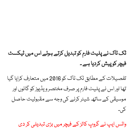
ٹک ٹاک نے پلیٹ فارم کو تبدیل کرتے ہوئے اس میں ٹیکسٹ
فیچر کو پیش کردیا ہے ۔
تفصیلات کے مطابق ٹک ٹاک کو 2016 میں متعارف کرایا گیا
تھا اور اس نے پلیٹ فارم پر صرف مختصر ویڈیوز کو گانوں اور
موسیقی کے ساتھ شیئر کرنے کی وجہ سے مقبولیت حاصل
کی۔
واٹس ایپ نے گروپ کالز کے فیچر میں بڑی تبدیلی کر دی