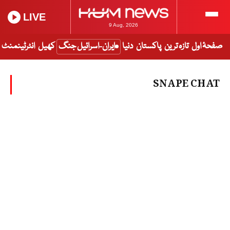
LIVE
9 Aug, 2026
صفحۂ اول
تازہ ترین
پاکستان
دنیا
ایران-اسرائیل جنگ
کھیل
انٹرٹینمنٹ
SNAPE CHAT