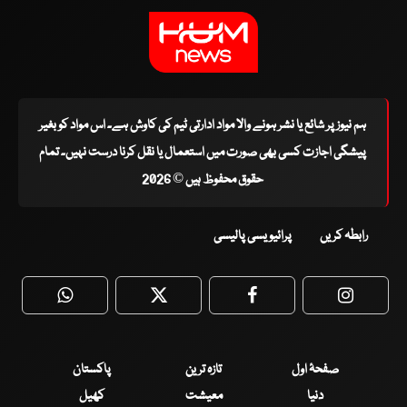
ہم نیوز پر شائع یا نشر ہونے والا مواد ادارتی ٹیم کی کاوش ہے۔ اس مواد کو بغیر
پیشگی اجازت کسی بھی صورت میں استعمال یا نقل کرنا درست نہیں۔ تمام
حقوق محفوظ ہیں © 2026
رابطہ کریں
پرائیویسی پالیسی
WhatsApp
Twitter
Facebook
Faceboo
صفحۂ اول
تازہ ترین
پاکستان
دنیا
معیشت
کھیل