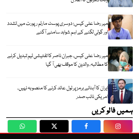
وقت دھرنوں کا اعلان
میر رضا علی کیس: دوسری پوسٹ مارٹم رپورٹ میں تشدد
اور گولی لگنے کے اہم شواہد سامنے آگئے
میر رضا علی کیس، جبران ناصر کا تفتیشی ٹیم تبدیل کرنے
کا مطالبہ، والدین کا موقف بھی آ گیا
ایران کا آبنائے ہرمز پر ٹول عائد کرنے کا منصوبہ نہیں،
امریکی نائب صدر
ہمیں فالو کریں
WhatsApp
Twitter
Facebook
Faceboo