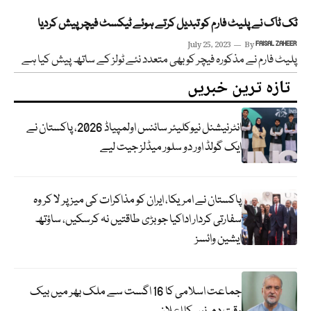
ٹک ٹاک نے پلیٹ فارم کو تبدیل کرتے ہوئے ٹیکسٹ فیچر پیش کردیا
July 25, 2023
By
FAISAL ZAHEER
پلیٹ فارم نے مذکورہ فیچر کو بھی متعدد نئے ٹولز کے ساتھ پیش کیا ہے
تازہ ترین خبریں
انٹرنیشنل نیوکلیئر سائنس اولمپیاڈ 2026، پاکستان نے
ایک گولڈ اور دو سلور میڈلز جیت لیے
پاکستان نے امریکا، ایران کو مذاکرات کی میز پر لا کر وہ
سفارتی کردار اداکیا جو بڑی طاقتیں نہ کرسکیں، ساؤتھ
ایشین وائسز
جماعت اسلامی کا 16 اگست سے ملک بھر میں بیک