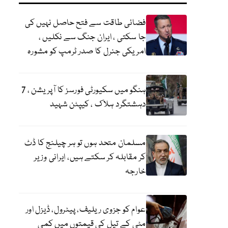
فضائی طاقت سے فتح حاصل نہیں کی
جا سکتی ، ایران جنگ سے نکلیں ،
امریکی جنرل کا صدر ٹرمپ کو مشورہ
ہنگو میں سکیورٹی فورسز کا آپریشن ، 7
دہشتگرد ہلاک ، کیپٹن شہید
مسلمان متحد ہوں تو ہر چیلنج کا ڈٹ
کر مقابلہ کر سکتے ہیں، ایرانی وزیر
خارجہ
عوام کو جزوی ریلیف، پیٹرول، ڈیزل اور
مٹی کے تیل کی قیمتوں میں کمی