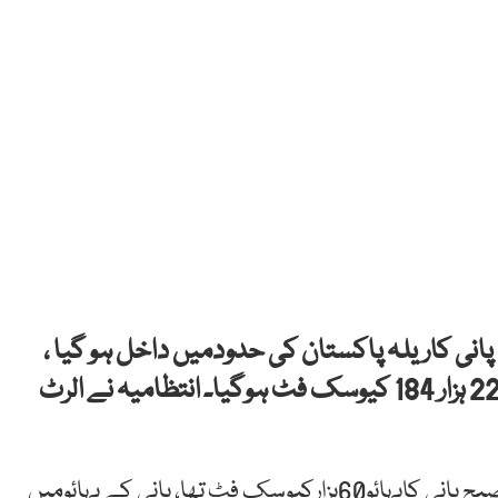
انی کاریلہ پاکستان کی حدودمیں داخل ہو گیا ،
چناب ہیڈمرالہ کے مقام پر پانی کابہائو ایک لاکھ 22 ہزار 184 کیوسک فٹ ہوگیا۔ انتظامیہ نے الرٹ
فلڈ کنٹرول روم کے مطابق دریائے چناب میں ہفتہ کی صبح پانی کابہائو60ہزارکیوسک فٹ تھا، پانی کے بہائومیں