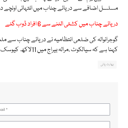
مسلسل اضافے سے دریائے چناب میں انتہائی اونچے د
دریائے چناب میں کشتی الٹنے سے 6 افراد ڈوب گئے
کہنا ہے کہ سیالکوٹ ،مرالہ بیراج میں 11لاکھ کیوسک پانی کی گنجائش موجود ہے ۔
بھارت پانی