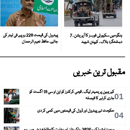
پیٹرول کی قیمت 228 روپے فی لیٹر کی
ہنگو میں سکیورٹی فورسز کا آپریشن ، 7
جائے، حافظ نعیم الرحمان
دہشتگرد ہلاک ، کیپٹن شہید
مقبول ترین خبریں
کیریبین پریمیئر لیگ ، قومی کرکٹرز کو این او سی 19 اگست کو
01
جاری کرنے کا فیصلہ
حکومت نے پیٹرول اور ڈیزل کی قیمتوں میں کمی کر دی
04
ویمنز ایشیا کپ 2026، پاکستان اور بھارت کا مقابلہ دبئی میں ہو