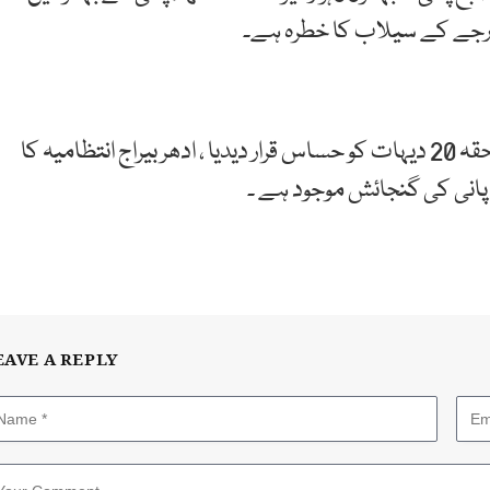
رجے کے سیلاب کا خطرہ ہے۔
گوجرانوالہ کی ضلعی انتظامیہ نے دریائے چناب سے ملحقہ 20 دیہات کو حساس قرار دیدیا ، ادھر بیراج انتظامیہ کا
EAVE A REPLY