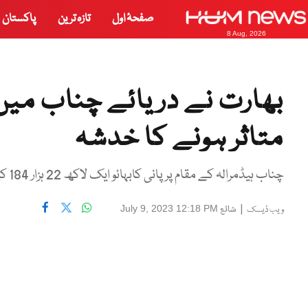
صفحۂ اول
تازہ ترین
پاکستان
8 Aug, 2026
بھارت نے دریائے چناب میں 
متاثر ہونے کا خدشہ
چناب ہیڈمرالہ کے مقام پر پانی کابہائو ایک لاکھ 22 ہزار 184 کیوسک فٹ ہوگیا
|
شائع
July 9, 2023 12:18 PM
ویب ڈیسک