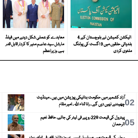
الیکشن کمیشن نے بلوچستان کے 4
معاہدے کو عملی شکل دینے میں فیلڈ
بلدیاتی حلقوں میں 9 اگست کی پولنگ
مارشل سید عاصم منیر کا کردار قابل قدر
ملتوی کردی
ہے، وزیراعظم
آزاد کشمیر میں حکومت بنانیکی پوزیشن میں ہیں ، مینڈیٹ
3
02
چھیننے نہیں دیں گے ، رانا ثناء اللہ ، امیر مقام
پیٹرول کی قیمت 228 روپے فی لیٹر کی جائے، حافظ نعیم
6
05
الرحمان
سونے کی قیمت میں مسلسل تیسرے روز بڑا اضافہ ، فی تولہ ریٹ