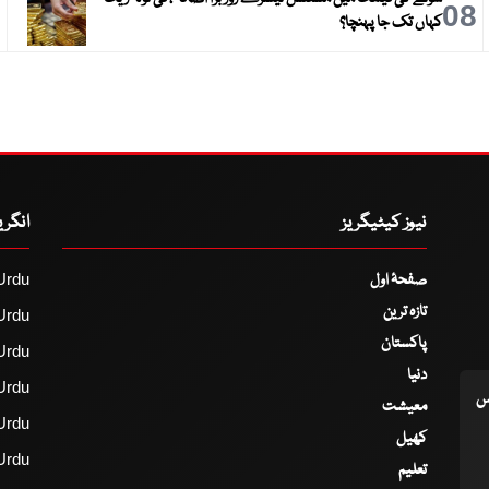
9
08
کہاں تک جا پہنچا؟
نیوز کیٹیگریز
انگر
صفحۂ اول
Urdu
تازہ ترین
Urdu
پاکستان
Urdu
دنیا
Urdu
اس
معیشت
Urdu
کھیل
Urdu
تعلیم