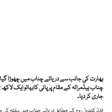
بھارت کی جانب سے دریائے چناب میں چھوڑا گیا پ
جاری کر دیا۔