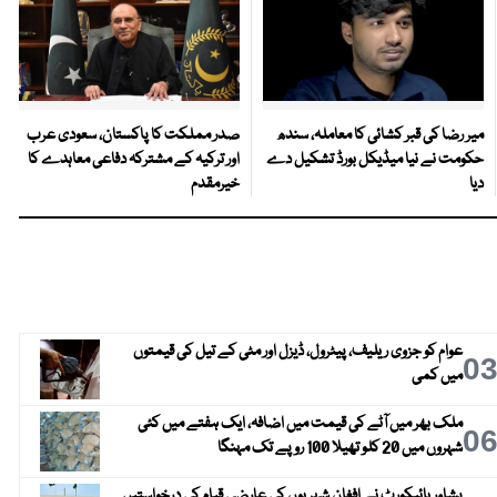
میر رضا کی قبر کشائی کا معاملہ، سندھ
صدر مملکت کا پاکستان، سعودی عرب
حکومت نے نیا میڈیکل بورڈ تشکیل دے
اور ترکیہ کے مشترکہ دفاعی معاہدے کا
دیا
خیرمقدم
عوام کو جزوی ریلیف، پیٹرول، ڈیزل اور مٹی کے تیل کی قیمتوں
0
میں کمی
ملک بھر میں آٹے کی قیمت میں اضافہ، ایک ہفتے میں کئی
0
شہروں میں 20 کلو تھیلا 100 روپے تک مہنگا
پشاور ہائیکورٹ نے افغان شہریوں کی عارضی قیام کی درخواستیں