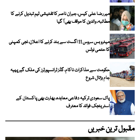
میر رضا علی کیس، جبران ناصر کا تفتیشی ٹیم تبدیل کرنے کا
مطالبہ، والدین کا موقف بھی آ گیا
میٹرو بس سروس 11 اگست سے بند کرنے کا اعلان، نجی کمپنی
کا حتمی نوٹس
حکومت سے مذاکرات ناکام، گڈز ٹرانسپورٹرز کی ملک گیر پہیہ
جام ہڑتال شروع
پاک سعودی ترکیہ دفاعی معاہدہ، بھارت بھی پاکستان کے
اسٹریٹجک فوائد کا معترف
مقبول ترین خبریں