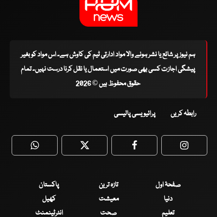
ہم نیوز پر شائع یا نشر ہونے والا مواد ادارتی ٹیم کی کاوش ہے۔ اس مواد کو بغیر
پیشگی اجازت کسی بھی صورت میں استعمال یا نقل کرنا درست نہیں۔ تمام
حقوق محفوظ ہیں © 2026
رابطہ کریں
پرائیویسی پالیسی
WhatsApp
Twitter
Facebook
Faceboo
صفحۂ اول
تازہ ترین
پاکستان
دنیا
معیشت
کھیل
تعلیم
صحت
انٹرٹینمنٹ