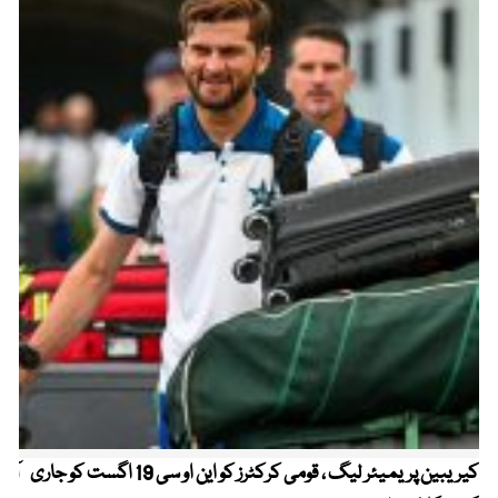
کیریبین پریمیئر لیگ ، قومی کرکٹرز کو این او سی 19 اگست کو جاری
آز