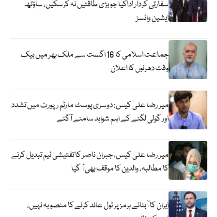
سفارتی کردار اداکیا جو بڑی طاقتیں نہ کرسکیں، ساؤتھ
ایشین وائسز
جماعت اسلامی کا 16 اگست سے ملک بھر میں بیک
وقت دھرنوں کا اعلان
میر رضا علی کیس: دوسری پوسٹ مارٹم رپورٹ میں تشدد
اور گولی لگنے کے اہم شواہد سامنے آگئے
میر رضا علی کیس، جبران ناصر کا تفتیشی ٹیم تبدیل کرنے
کا مطالبہ، والدین کا موقف بھی آ گیا
ایران کا آبنائے ہرمز پر ٹول عائد کرنے کا منصوبہ نہیں،