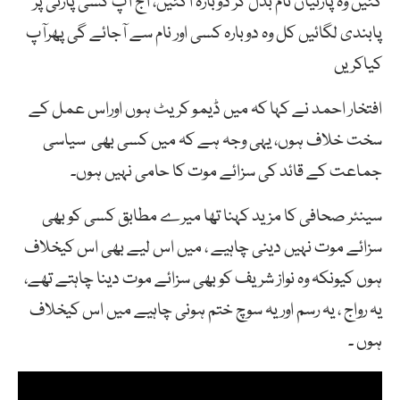
گئیں وہ پارٹیاں نام بدل کر دوبارہ آگئیں، آج آپ کسی پارٹی پر
پابندی لگائیں کل وہ دوبارہ کسی اور نام سے آجائے گی پھرآپ
کیاکریں
افتخار احمد نے کہا کہ میں ڈیمو کریٹ ہوں اوراس عمل کے
سخت خلاف ہوں، یہی وجہ ہے کہ میں کسی بھی سیاسی
جماعت کے قائد کی سزائے موت کا حامی نہیں ہوں۔
سینئر صحافی کا مزید کہنا تھا میرے مطابق کسی کو بھی
سزائے موت نہیں دینی چاہیے ، میں اس لیے بھی اس کیخلاف
ہوں کیونکہ وہ نواز شریف کو بھی سزائے موت دینا چاہتے تھے،
یہ رواج ، یہ رسم اور یہ سوچ ختم ہونی چاہیے میں اس کیخلاف
ہوں ۔