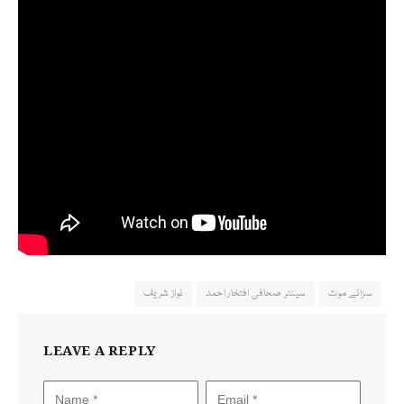
سزائے موت
سینئر صحافی افتخار احمد
نواز شریف
LEAVE A REPLY