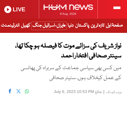
LIVE
8 Aug, 2026
صفحۂ اول
تازہ ترین
پاکستان
دنیا
ایران-اسرائیل جنگ
کھیل
انٹرٹینمنٹ
نواز شریف کی سزائے موت کا فیصلہ ہو چکا تھا،
سینئر صحافی افتخار احمد
میں کسی بھی سیاسی جماعت کے سربراہ کی پھانسی
کے عمل کیخلاف ہوں، سنیئر صحافی
|
شائع
July 6, 2023 10:53 PM
ویب ڈیسک