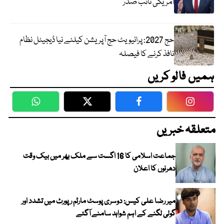
امریکی نائب صدر
حج 2027: پرائیویٹ حج آپریشن کیلئے نیا ڈیجیٹل نظام
نافذ کرنے کا فیصلہ
ہمیں فالو کریں
WhatsApp
Twitter
Facebook
Faceboo
متعلقہ خبریں
جماعت اسلامی کا 16 اگست سے ملک بھر میں بیک وقت
دھرنوں کا اعلان
میر رضا علی کیس: دوسری پوسٹ مارٹم رپورٹ میں تشدد اور
گولی لگنے کے اہم شواہد سامنے آگئے