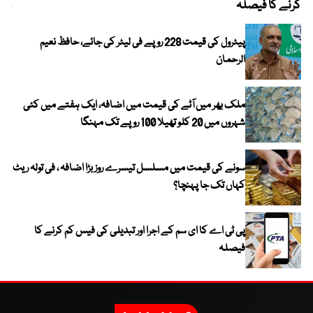
کرنے کا فیصلہ
چھی
پیٹرول کی قیمت 228 روپے فی لیٹر کی جائے، حافظ نعیم
الرحمان
ملک بھر میں آٹے کی قیمت میں اضافہ، ایک ہفتے میں کئی
شہروں میں 20 کلو تھیلا 100 روپے تک مہنگا
سونے کی قیمت میں مسلسل تیسرے روز بڑا اضافہ ، فی تولہ ریٹ
کہاں تک جا پہنچا؟
پی ٹی اے کا ای سم کے اجرا اور تبدیلی کی فیس کم کرنے کا
فیصلہ