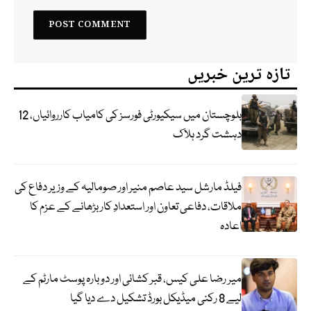
تازہ ترین خبریں
بلوچستان میں سیکیورٹی فورسز کی کامیاب کارروائیاں، 12
دہشت گرد ہلاک
فیلڈ مارشل سید عاصم منیر اور صومالیہ کے وزیر دفاع کی
ملاقات، دفاعی تعاون اور استعدادِ کار بڑھانے کے عزم کا
اعادہ
میر رضا علی کیس، قبر کشائی اور دوبارہ پوسٹ مارٹم کے
لیے 8 رکنی میڈیکل بورڈ تشکیل دے دیا گیا