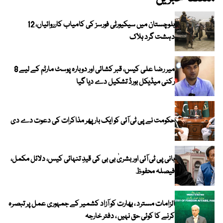
بلوچستان میں سیکیورٹی فورسز کی کامیاب کارروائیاں، 12
دہشت گرد ہلاک
میر رضا علی کیس، قبر کشائی اور دوبارہ پوسٹ مارٹم کے لیے 8
رکنی میڈیکل بورڈ تشکیل دے دیا گیا
حکومت نے پی ٹی آئی کو ایک بارپھر مذاکرات کی دعوت دے دی
بانی پی ٹی آئی اور بشریٰ بی بی کی قیدِ تنہائی کیس، دلائل مکمل،
فیصلہ محفوظ
الزامات مسترد ، بھارت کو آزاد کشمیر کے جمہوری عمل پر تبصرہ
کرنے کا کوئی حق نہیں ، دفتر خارجہ