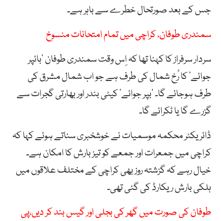
جس کے بعد صورتحال خطرے سے باہر ہے۔
سمندری طوفان، کراچی میں تمام امتحانات منسوخ
سردار سرفراز کا کہنا تھا کہ اِس وقت سمندری طوفان ‘بائپر
جوائے’ کا رُخ شمال کی طرف ہے جو اب شمال مشرق کی
طرف ہوجائے گا۔ ‘بپر جوائے’ کیٹی بندر اور بھارتی گجرات سے
گزرے گا یا ٹکرائے گا۔
ڈائریکٹر محکمہ موسمیات نے خوشخبری سناتے ہوئے کہا کہ
کراچی میں جمعرات اور جمعے کو تیز بارش کا امکان ہے۔
خیال رہے کہ گزشتہ روز بھی کراچی کے مختلف علاقوں میں
ہلکی بارش ریکارڈ کی گئی تھی۔
طوفان کی صورت میں گھر کی بجلی اور گیس بند کر دیں،پی