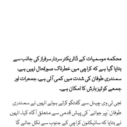
محکمہ موسمیات کے ڈائریکٹر سردار سرفراز کی جانب سے
بتایا گیا ہے کہ کراچی میں خطرناک صورتحال نہیں ہے،
سمندری طوفان کی شدت میں کمی آئی ہے، جمعرات اور
جمعے کو تیز بارش کا امکان ہے۔
نجی ٹی وی چینل سے گفتگو کرتے ہوئے انہوں نے سمندری
طوفان ‘بپر جوائے’ کی پیش قدمی سے متعلق آگاہ کیا۔ انہوں
نے بتایا کہ سائیکلون کراچی کے جنوب سے نکل جائے گا