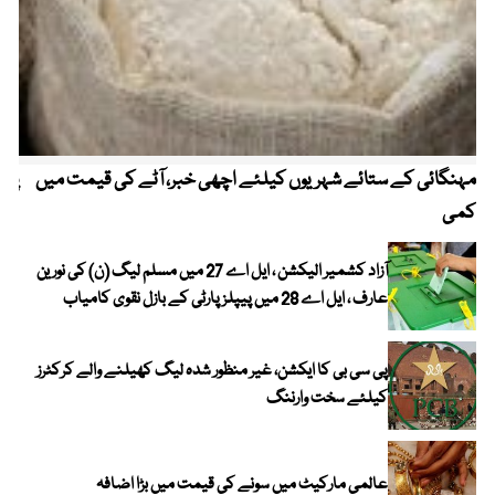
مہنگائی کے ستائے شہریوں کیلئے اچھی خبر، آٹے کی قیمت میں
پیٹ
کمی
آزاد کشمیر الیکشن ، ایل اے 27 میں مسلم لیگ (ن) کی نورین
عارف ، ایل اے 28 میں پیپلز پارٹی کے بازل نقوی کامیاب
پی سی بی کا ایکشن، غیر منظور شدہ لیگ کھیلنے والے کرکٹرز
کیلئے سخت وارننگ
عالمی مارکیٹ میں سونے کی قیمت میں بڑا اضافہ