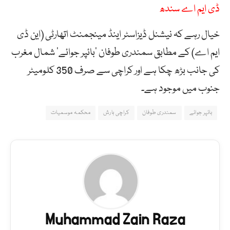
ڈی ایم اے سندھ
خیال رہے کہ نیشنل ڈیزاسٹر اینڈ مینجمنٹ اتھارٹی (این ڈی
ایم اے) کے مطابق سمندری طوفان ‘بائپر جوائے’ شمال مغرب
کی جانب بڑھ چکا ہے اور کراچی سے صرف 350 کلومیٹر
جنوب میں موجود ہے۔
بائپر جوائے
سمندری طوفان
کراچی بارش
محکمہ موسمیات
Muhammad Zain Raza