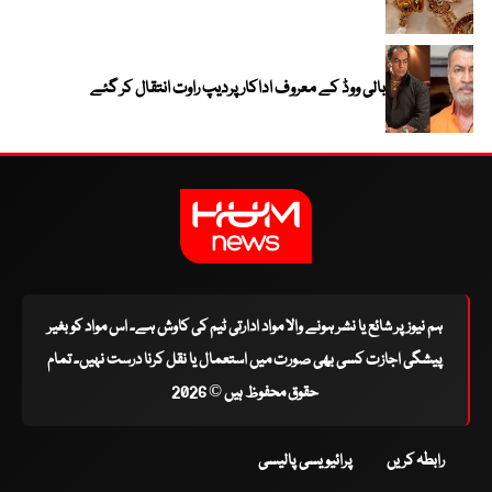
بالی ووڈ کے معروف اداکار پردیپ راوت انتقال کر گئے
ہم نیوز پر شائع یا نشر ہونے والا مواد ادارتی ٹیم کی کاوش ہے۔ اس مواد کو بغیر
پیشگی اجازت کسی بھی صورت میں استعمال یا نقل کرنا درست نہیں۔ تمام
حقوق محفوظ ہیں © 2026
رابطہ کریں
پرائیویسی پالیسی