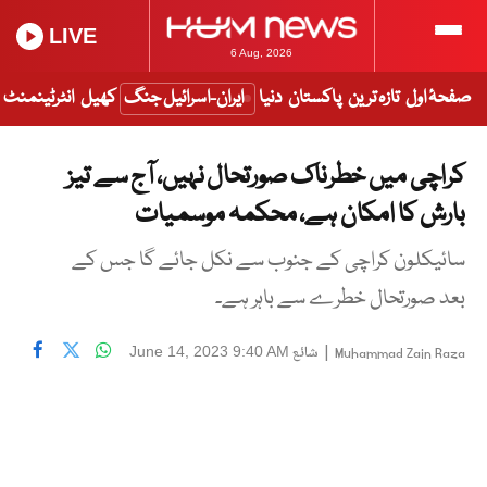
LIVE
6 Aug, 2026
صفحۂ اول
تازہ ترین
پاکستان
دنیا
ایران-اسرائیل جنگ
کھیل
انٹرٹینمنٹ
کراچی میں خطرناک صورتحال نہیں، آج سے تیز
بارش کا امکان ہے، محکمہ موسمیات
سائیکلون کراچی کے جنوب سے نکل جائے گا جس کے
بعد صورتحال خطرے سے باہر ہے۔
|
شائع
June 14, 2023 9:40 AM
Muhammad Zain Raza