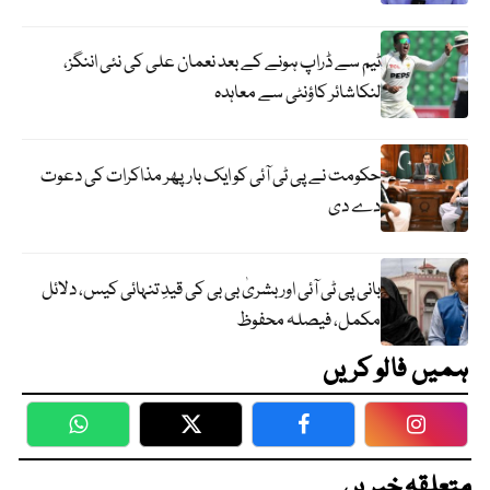
ٹیم سے ڈراپ ہونے کے بعد نعمان علی کی نئی اننگز،
لنکاشائر کاؤنٹی سے معاہدہ
حکومت نے پی ٹی آئی کو ایک بارپھر مذاکرات کی دعوت
دے دی
بانی پی ٹی آئی اور بشریٰ بی بی کی قیدِ تنہائی کیس، دلائل
مکمل، فیصلہ محفوظ
ہمیں فالو کریں
WhatsApp
Twitter
Facebook
Faceboo
متعلقہ خبریں