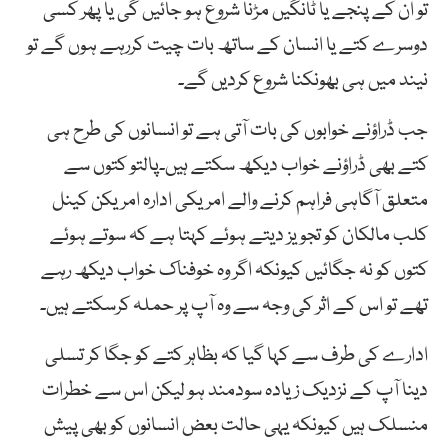
تو ان کے پنجے یا ٹانگیں مڑنا شروع ہو جائیں گی یا پھر کسی
دوسرے کتے یا انسان کے ساتھ بات چیت کررہے ہوں گے تو
نیند میں ہی بھونکنا شروع کردیں گے۔
جب ڈراؤنے خوابوں کی بات آتی ہے تو انسانوں کی طرح ہی
کتے بھی ڈراؤنے خواب دیکھ سکتے ہیں۔پالتو کتوں سے
متعلق آگاہی فراہم کرنے والے امریکی ادارہ امریکن کینل
کلب مالکان کو تجویز دیتے ہوئے کہتا ہے کہ سوتے ہوئے
کتوں کو نہ جگائیں کیونکہ اگر وہ خوفناک خواب دیکھ رہے
تھے تو اس کے اثر کی وجہ سے وہ آپ پر حملہ کرسکتے ہیں۔
ادارے کی طرف سے کہا گیا کہ بظاہر کتے کو جگا کر تسلی
دینا آپ کے نزدیک زیادہ سودمند ہو لیکن اس سے خطرات
منسلک ہیں کیونکہ یہی حالت بعض انسانوں کو بھی پیش