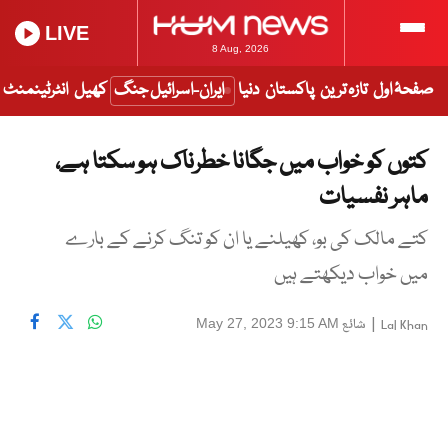
LIVE
8 Aug, 2026
صفحۂ اول
تازہ ترین
پاکستان
دنیا
ایران-اسرائیل جنگ
کھیل
انٹرٹینمنٹ
کتوں کو خواب میں جگانا خطرناک ہو سکتا ہے،
ماہر نفسیات
کتے مالک کی بو، کھیلنے یا ان کو تنگ کرنے کے بارے
میں خواب دیکھتے ہیں
|
شائع
May 27, 2023 9:15 AM
Lal Khan