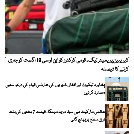
کیریبین پریمیئر لیگ ، قومی کرکٹرز کو این او سی 19 اگست کو جاری
آز
کرنے کا فیصلہ
چھی
پشاور ہائیکورٹ نے افغان شہریوں کی عارضی قیام کی درخواستیں
مسترد کر دیں
عالمی مارکیٹ میں سونا مزید مہنگا ، قیمت 7 ہفتوں کی بلند
ترین سطح پر پہنچ گئی