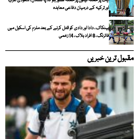
ایک پر حملہ تینوں پر حملہ تصور ہو گا، پاکستان ، سعودی عرب
اور ترکیہ کے درمیان دفاعی معاہدہ
بینکاک ، دادا اور دادی کو قتل کرنے کے بعد ملزم کی اسکول میں
فائرنگ ، 8 افراد ہلاک ، 14 زخمی
مقبول ترین خبریں