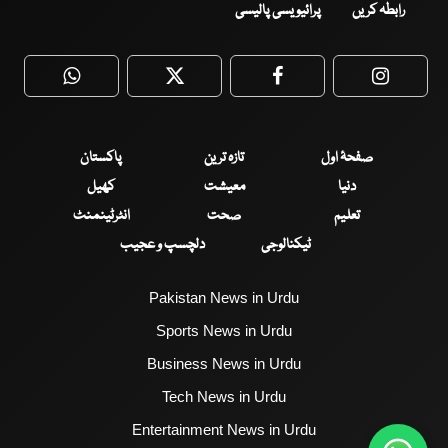
رابطہ کریں
پرائیویسی پالیسی
WhatsApp
Twitter
Facebook
Faceboo
صفحۂ اول
تازہ ترین
پاکستان
دنیا
معیشت
کھیل
تعلیم
صحت
انٹرٹینمنٹ
ٹیکنالوجی
دلچسپ و عجیب
Pakistan News in Urdu
Sports News in Urdu
Business News in Urdu
Tech News in Urdu
Entertainment News in Urdu