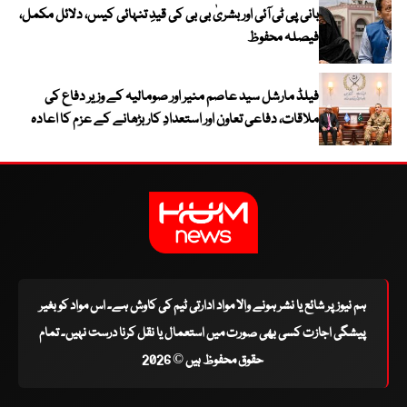
بانی پی ٹی آئی اور بشریٰ بی بی کی قیدِ تنہائی کیس، دلائل مکمل،
فیصلہ محفوظ
فیلڈ مارشل سید عاصم منیر اور صومالیہ کے وزیر دفاع کی
ملاقات، دفاعی تعاون اور استعدادِ کار بڑھانے کے عزم کا اعادہ
ہم نیوز پر شائع یا نشر ہونے والا مواد ادارتی ٹیم کی کاوش ہے۔ اس مواد کو بغیر
پیشگی اجازت کسی بھی صورت میں استعمال یا نقل کرنا درست نہیں۔ تمام
حقوق محفوظ ہیں © 2026