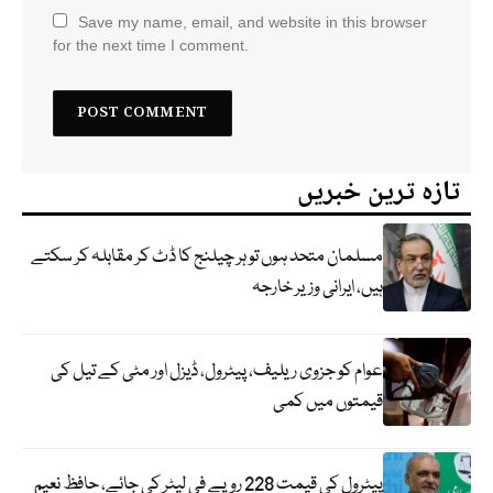
Save my name, email, and website in this browser
for the next time I comment.
تازہ ترین خبریں
مسلمان متحد ہوں تو ہر چیلنج کا ڈٹ کر مقابلہ کر سکتے
ہیں، ایرانی وزیر خارجہ
عوام کو جزوی ریلیف، پیٹرول، ڈیزل اور مٹی کے تیل کی
قیمتوں میں کمی
پیٹرول کی قیمت 228 روپے فی لیٹر کی جائے، حافظ نعیم