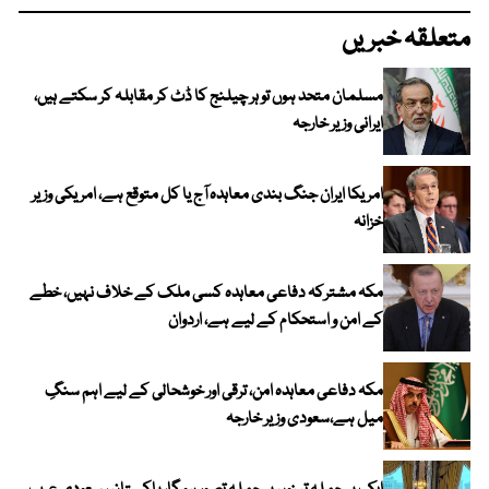
متعلقہ خبریں
مسلمان متحد ہوں تو ہر چیلنج کا ڈٹ کر مقابلہ کر سکتے ہیں،
ایرانی وزیر خارجہ
امریکا ایران جنگ بندی معاہدہ آج یا کل متوقع ہے، امریکی وزیر
خزانہ
مکہ مشترکہ دفاعی معاہدہ کسی ملک کے خلاف نہیں، خطے
کے امن و استحکام کے لیے ہے، اردوان
مکہ دفاعی معاہدہ امن، ترقی اور خوشحالی کے لیے اہم سنگِ
میل ہے،سعودی وزیر خارجہ