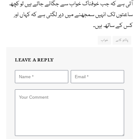
آتی ہے کہ جب خوفناک خواب سے جگائے جاتے ہیں تو کچھ
ساعتوں تک انہیں سمجھنے میں دیر لگتی ہے کہ کہاں اور
کس کے ساتھ ہیں۔
پالتو کتے
خواب
LEAVE A REPLY