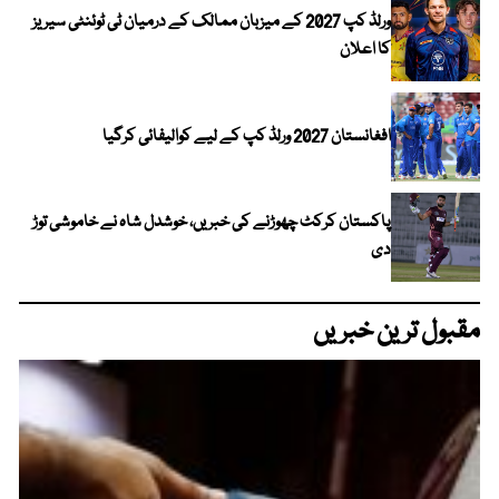
ورلڈ کپ 2027 کے میزبان ممالک کے درمیان ٹی ٹوئنٹی سیریز
کا اعلان
افغانستان 2027 ورلڈ کپ کے لیے کوالیفائی کرگیا
پاکستان کرکٹ چھوڑنے کی خبریں، خوشدل شاہ نے خاموشی توڑ
دی
مقبول ترین خبریں