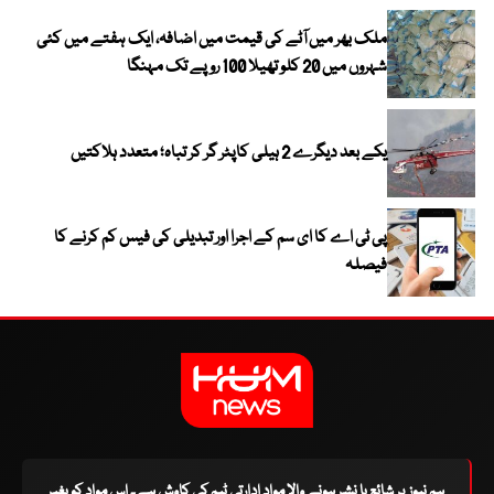
ملک بھر میں آٹے کی قیمت میں اضافہ، ایک ہفتے میں کئی
شہروں میں 20 کلو تھیلا 100 روپے تک مہنگا
یکے بعد دیگرے 2 ہیلی کاپٹر گر کر تباہ؛ متعدد ہلاکتیں
پی ٹی اے کا ای سم کے اجرا اور تبدیلی کی فیس کم کرنے کا
فیصلہ
ہم نیوز پر شائع یا نشر ہونے والا مواد ادارتی ٹیم کی کاوش ہے۔ اس مواد کو بغیر