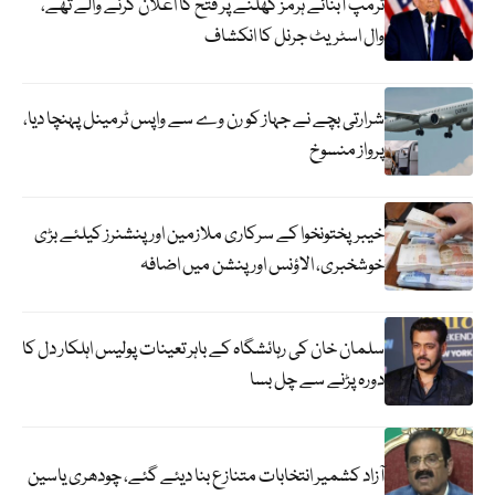
ٹرمپ آبنائے ہرمز کھلنے پر فتح کا اعلان کرنے والے تھے،
وال اسٹریٹ جرنل کا انکشاف
شرارتی بچے نے جہاز کو رن وے سے واپس ٹرمینل پہنچا دیا،
پرواز منسوخ
خیبرپختونخوا کے سرکاری ملازمین اور پنشنرز کیلئے بڑی
خوشخبری، الاؤنس اور پنشن میں اضافہ
سلمان خان کی رہائشگاہ کے باہر تعینات پولیس اہلکار دل کا
دورہ پڑنے سے چل بسا
آزاد کشمیر انتخابات متنازع بنا دیئے گئے، چودھری یاسین