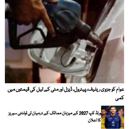
عوام کو جزوی ریلیف، پیٹرول، ڈیزل اور مٹی کے تیل کی قیمتوں میں
4 روز میں سونے کی قیمت میں بڑا اضافہ
کمی
ورلڈ کپ 2027 کے میزبان ممالک کے درمیان ٹی ٹوئنٹی سیریز
کا اعلان