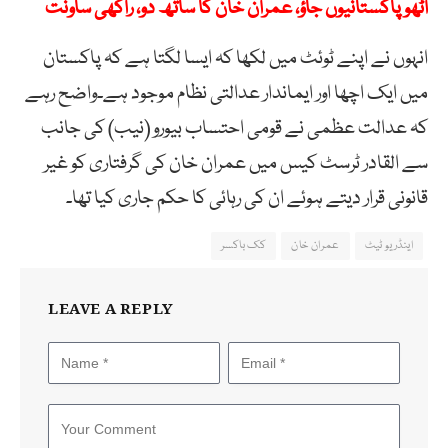
اٹھو پاکستانیوں جاؤ، عمران خان کا ساتھ دو، راکھی ساونت
انہوں نے اپنے ٹوئٹ میں لکھا کہ ایسا لگتا ہے کہ پاکستان
میں ایک اچھا اور ایماندار عدالتی نظام موجود ہے۔واضح رہے
کہ عدالت عظمی نے قومی احتساب بیورو (نیب) کی جانب
سے القادر ٹرسٹ کیس میں عمران خان کی گرفتاری کو غیر
قانونی قرار دیتے ہوئے ان کی رہائی کا حکم جاری کیا تھا۔
اینڈریو ٹیٹ
عمران خان
کک باکسر
LEAVE A REPLY