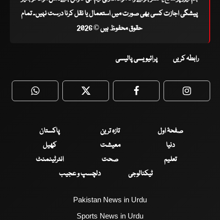
پیشگی اجازت کسی بھی صورت میں استعمال یا نقل کرنا درست نہیں۔ تمام
حقوق محفوظ ہیں © 2026
رابطہ کریں
پرائیویسی پالیسی
WhatsApp
Twitter
Facebook
Faceboo
صفحۂ اول
تازہ ترین
پاکستان
دنیا
معیشت
کھیل
تعلیم
صحت
انٹرٹینمنٹ
ٹیکنالوجی
دلچسپ و عجیب
Pakistan News in Urdu
Sports News in Urdu