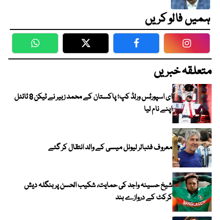
ہمیں فالو کریں
WhatsApp
Twitter
Facebook
Faceboo
متعلقہ خبریں
ای اسپورٹس ورلڈ کپ؛ پاکستان کے محمد زبیر نے ٹیکن 8 ٹائٹل
اپنے نام لیا
معروف فٹبالر لیونل میسی کے والد انتقال کر گئے
شیخ حسینہ واجد کی حمایت، شکیب الحسن پر بنگلہ دیش
کرکٹ کے دروازے بند