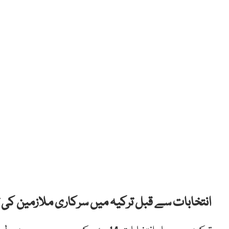
انتخابات سے قبل ترکیہ میں سرکاری ملازمین کی تنخواہوں میں 45 فی صد تک 