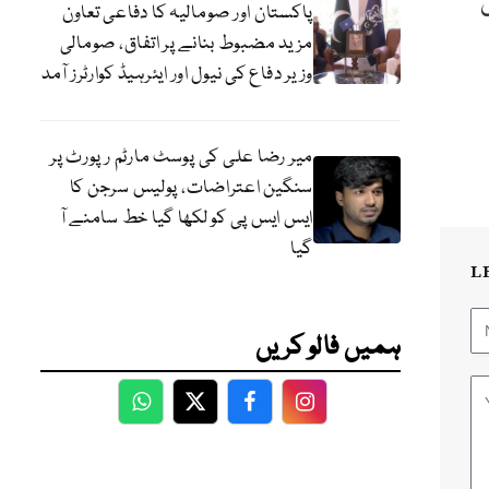
ں
پاکستان اور صومالیہ کا دفاعی تعاون
مزید مضبوط بنانے پر اتفاق، صومالی
وزیر دفاع کی نیول اور ایئرہیڈ کوارٹرز آمد
میر رضا علی کی پوسٹ مارٹم رپورٹ پر
سنگین اعتراضات، پولیس سرجن کا
ایس ایس پی کو لکھا گیا خط سامنے آ
گیا
L
ہمیں فالو کریں
WhatsApp
Twitter
Facebook
Facebook