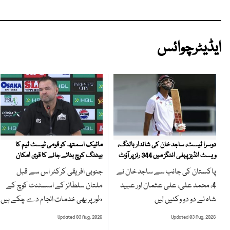
ایڈیٹرچوائس
مائیک اسمتھ کو قومی ٹیسٹ ٹیم کا
دوسرا ٹیسٹ، ساجد خان کی شاندار بالنگ،
بیٹنگ کوچ بنائے جانے کا قوی امکان
ویسٹ انڈیز پہلی اننگز میں 344 رنز پر آؤٹ
جنوبی افریقی کرکٹر اس سے قبل
پاکستان کی جانب سے ساجد خان نے
ملتان سلطانز کے اسسٹنٹ کوچ کے
4، محمد علی، علی عثمان اور عبید
طور پر بھی خدمات انجام دے چکے ہیں
شاہ نے دو دو وکٹیں لیں
Updated 03 Aug, 2026
Updated 03 Aug, 2026