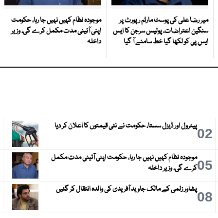
میر رضا علی کی پوسٹ مارٹم رپورٹ پر
موجودہ نظام کہیں نہیں جا رہا، حکومت
سنگین اعتراضات، پولیس سرجن کا ایس
اپنی آئینی مدت مکمل کرے گی، وزیر
ایس پی کو لکھا گیا خط سامنے آ گیا
داخلہ
پیٹرول اور ڈیزل سستا، حکومت نے نئی قیمتوں کا اعلان کر دیا
3
02
موجودہ نظام کہیں نہیں جا رہا، حکومت اپنی آئینی مدت مکمل
6
05
کرے گی، وزیر داخلہ
پشاور زلمی کے مالک جاوید آفریدی کی والدہ انتقال کر گئیں
9
08