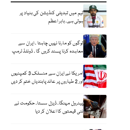
ٹیم میں تبدیلی کنڈیشن کی بنیاد پر
ہوتی ہے، بابر اعظم
لوگوں کو مارنا نہیں چاہتا ، ایران سے
معاہدہ کرنا پسند کروں گا ، ڈونلڈ ٹرمپ
امریکا نے ایران سے منسلک 3 کمپنیوں
اور 2 طیاروں پر عائد پابندیاں ختم کر دیں
پیٹرول مہنگا، ڈیزل سستا، حکومت نے
نئی قیمتوں کا اعلان کر دیا