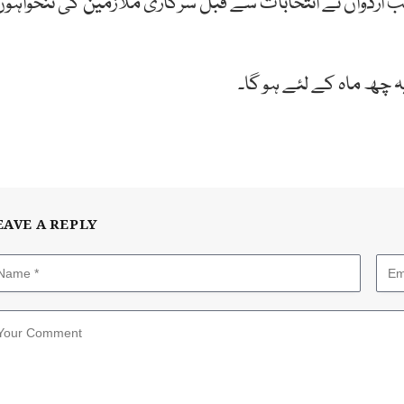
 رہے ہیں، صدر طیب اردوان نے انتخابات سے قبل سرکاری ملازمین کی تنخواہو
EAVE A REPLY