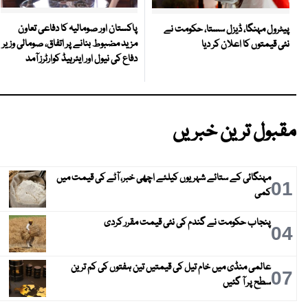
پاکستان اور صومالیہ کا دفاعی تعاون
پیٹرول مہنگا، ڈیزل سستا، حکومت نے
مزید مضبوط بنانے پر اتفاق، صومالی وزیر
نئی قیمتوں کا اعلان کر دیا
دفاع کی نیول اور ایئرہیڈ کوارٹرز آمد
مقبول ترین خبریں
مہنگائی کے ستائے شہریوں کیلئے اچھی خبر، آٹے کی قیمت میں
01
کمی
پنجاب حکومت نے گندم کی نئی قیمت مقرر کردی
04
عالمی منڈی میں خام تیل کی قیمتیں تین ہفتوں کی کم ترین
07
سطح پر آ گئیں