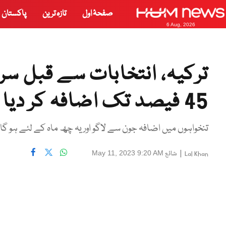
صفحۂ اول
تازہ ترین
پاکستان
6 Aug, 2026
ترکیہ، انتخابات سے قبل سر
45 فیصد تک اضافہ کر دیا گیا
تنخواہوں میں اضافہ جون سے لاگو اور یہ چھ ماہ کے لئے ہو گا
|
شائع
May 11, 2023 9:20 AM
Lal Khan