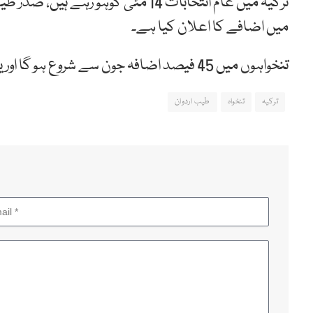
ترکیہ میں عام انتخابات 14 مئی کوہو
میں اضافے کا اعلان کیا ہے۔
تنخواہوں میں 45 فیصد اضافہ جون سے شروع ہو گا اور یہ چھ ماہ کے لئے ہو گا۔
ترکیہ
تنخواہ
طیب اردوان