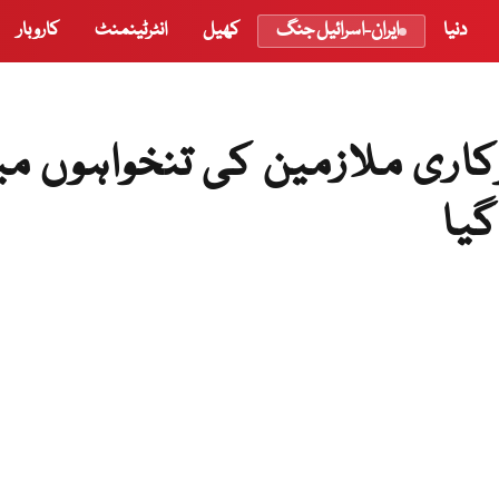
دنیا
ایران-اسرائیل جنگ
کھیل
انٹرٹینمنٹ
کاروبار
کاری ملازمین کی تنخواہوں م