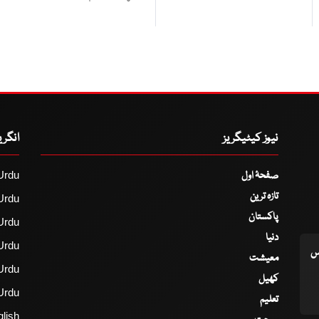
نیوز کیٹیگریز
انگر
صفحۂ اول
Urdu
تازہ ترین
Urdu
پاکستان
Urdu
دنیا
Urdu
اس
معیشت
Urdu
کھیل
Urdu
تعلیم
lish