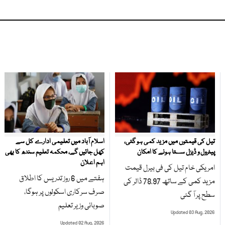
تیل کی قیمتوں میں مزید کمی ہو گئی،
اسلام آباد میں تعلیمی ادارے کل سے
پیٹرول و ڈیزل سستا ہونے کا امکان
کھل جائیں گے، محکمہ تعلیم سندھ کا بھی
اہم اعلان
امریکی خام تیل کی فی بیرل قیمت
ہفتے میں 6 روز تدریس کا اطلاق
مزید کمی کے ساتھ 78.97 ڈالر کی
صرف سرکاری اسکولوں پر ہوگا،
سطح پر آ گئی
صوبائی وزیر تعلیم
Updated 03 Aug, 2026
Updated 02 Aug, 2026