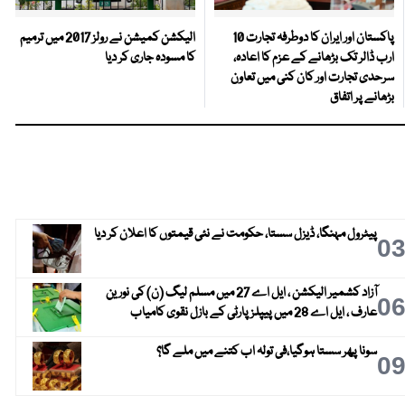
پاکستان اور ایران کا دوطرفہ تجارت 10
الیکشن کمیشن نے رولز 2017 میں ترمیم
ارب ڈالر تک بڑھانے کے عزم کا اعادہ،
کا مسودہ جاری کر دیا
سرحدی تجارت اور کان کنی میں تعاون
بڑھانے پر اتفاق
پیٹرول مہنگا، ڈیزل سستا، حکومت نے نئی قیمتوں کا اعلان کر دیا
0
آزاد کشمیر الیکشن ، ایل اے 27 میں مسلم لیگ (ن) کی نورین
0
عارف ، ایل اے 28 میں پیپلز پارٹی کے بازل نقوی کامیاب
سونا پھر سستا ہوگیا،فی تولہ اب کتنے میں ملے گا؟
0