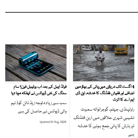
4 اگست تک دریاؤں میں پانی کے بہاؤ میں
فولڈ ایبل کے بعد اب رولیبل فون؟ سام
اضافے اور فلیش فلڈنگ کا خدشہ، این ڈی
سنگ کی نئی ڈیوائس نے تہلکہ مچا دیا
ایم اے کا الرٹ
سب سے زیادہ توجہ زیڈ نائن کوڈ نیم
راولپنڈی، جہلم، گوجرانوالہ سمیت
والی ڈیوائس نے حاصل کی ہے
نشیبی شہری علاقوں میں اربن فلڈنگ
Updated 01 Aug, 2026
اور بارش کا پانی جمع ہونے کا خدشہ
ہے