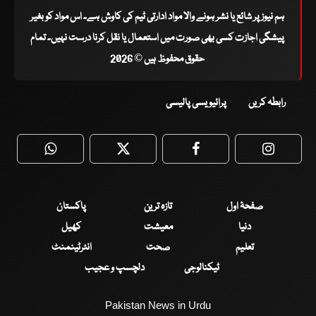
ہم نیوز پر شائع یا نشر ہونے والا مواد ادارتی ٹیم کی کاوش ہے۔ اس مواد کو بغیر
پیشگی اجازت کسی بھی صورت میں استعمال یا نقل کرنا درست نہیں۔ تمام
حقوق محفوظ ہیں © 2026
رابطہ کریں
پرائیویسی پالیسی
WhatsApp
Twitter
Facebook
Faceboo
صفحۂ اول
تازہ ترین
پاکستان
دنیا
معیشت
کھیل
تعلیم
صحت
انٹرٹینمنٹ
ٹیکنالوجی
دلچسپ و عجیب
Pakistan News in Urdu