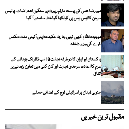
میر رضا علی کی پوسٹ مارٹم رپورٹ پر سنگین اعتراضات، پولیس
سرجن کا ایس ایس پی کو لکھا گیا خط سامنے آ گیا
موجودہ نظام کہیں نہیں جا رہا، حکومت اپنی آئینی مدت مکمل
کرے گی، وزیر داخلہ
پاکستان اور ایران کا دوطرفہ تجارت 10 ارب ڈالر تک بڑھانے کے
عزم کا اعادہ، سرحدی تجارت اور کان کنی میں تعاون بڑھانے پر
اتفاق
جنوبی لبنان پر اسرائیلی فوج کے فضائی حملے
مقبول ترین خبریں