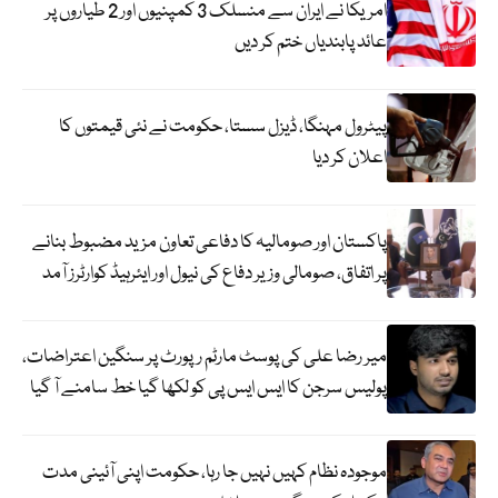
امریکا نے ایران سے منسلک 3 کمپنیوں اور 2 طیاروں پر
عائد پابندیاں ختم کر دیں
پیٹرول مہنگا، ڈیزل سستا، حکومت نے نئی قیمتوں کا
اعلان کر دیا
پاکستان اور صومالیہ کا دفاعی تعاون مزید مضبوط بنانے
پر اتفاق، صومالی وزیر دفاع کی نیول اور ایئرہیڈ کوارٹرز آمد
میر رضا علی کی پوسٹ مارٹم رپورٹ پر سنگین اعتراضات،
پولیس سرجن کا ایس ایس پی کو لکھا گیا خط سامنے آ گیا
موجودہ نظام کہیں نہیں جا رہا، حکومت اپنی آئینی مدت