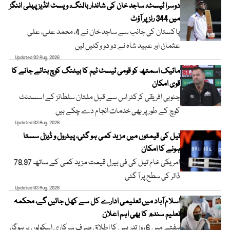
دوسرا ٹیسٹ، ساجد خان کی شاندار بالنگ، ویسٹ انڈیز پہلی اننگز
میں 344 رنز پر آؤٹ
پاکستان کی جانب سے ساجد خان نے 4، محمد علی، علی
عثمان اور عبید شاہ نے دو دو وکٹیں لیں
Updated 03 Aug, 2026
مائیک اسمتھ کو قومی ٹیسٹ ٹیم کا بیٹنگ کوچ بنائے جانے کا
قوی امکان
جنوبی افریقی کرکٹر اس سے قبل ملتان سلطانز کے اسسٹنٹ
کوچ کے طور پر بھی خدمات انجام دے چکے ہیں
Updated 03 Aug, 2026
تیل کی قیمتوں میں مزید کمی ہو گئی، پیٹرول و ڈیزل سستا
ہونے کا امکان
امریکی خام تیل کی فی بیرل قیمت مزید کمی کے ساتھ 78.97
ڈالر کی سطح پر آ گئی
Updated 03 Aug, 2026
اسلام آباد میں تعلیمی ادارے کل سے کھل جائیں گے، محکمہ
تعلیم سندھ کا بھی اہم اعلان
ہفتے میں 6 روز تدریس کا اطلاق صرف سرکاری اسکولوں پر ہوگا،