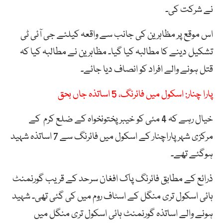
نے شرکت کی۔
اس موقع پر مظاہرین کی جانب سے واقعہ کیلئے جی آئی ٹی
تشکیل دینے کا مطالبہ کیا گیا۔ مظاہرین نے مطالبہ کیا کہ
قتل ہونے والے افراد کو انصاف دیا جائے۔
پارا چنار: اسکول میں فائرنگ، 5 اساتذہ جاں بحق
خیال رہے کہ 4 مئی کو خیبرپختونخواہ کے ضلع کرم کے
مرکزی شہر پاراچنار کے اسکول میں فائرنگ سے 7 اساتذہ شہید
ہوگئے تھے۔
ذرائع کے مطابق فائرنگ پاک افغان سرحد کے قریب گورنمنٹ
ہائی اسکول تری منگل کے اسٹاف روم میں کی گئی تھی۔ شہید
ہونے والے اساتذہ گورنمنٹ ہائی اسکول تری منگل میں