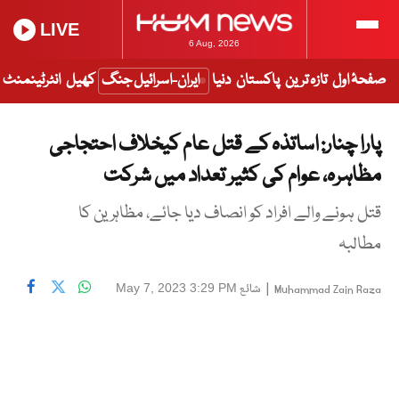
LIVE
6 Aug, 2026
صفحۂ اول
تازہ ترین
پاکستان
دنیا
ایران-اسرائیل جنگ
کھیل
انٹرٹینمنٹ
پارا چنار: اساتذہ کے قتل عام کیخلاف احتجاجی
مظاہرہ، عوام کی کثیر تعداد میں شرکت
قتل ہونے والے افراد کو انصاف دیا جائے، مظاہرین کا
مطالبہ
|
شائع
May 7, 2023 3:29 PM
Muhammad Zain Raza