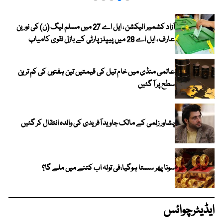
آزاد کشمیر الیکشن ، ایل اے 27 میں مسلم لیگ (ن) کی نورین
عارف ، ایل اے 28 میں پیپلز پارٹی کے بازل نقوی کامیاب
عالمی منڈی میں خام تیل کی قیمتیں تین ہفتوں کی کم ترین
سطح پر آ گئیں
پشاور زلمی کے مالک جاوید آفریدی کی والدہ انتقال کر گئیں
سونا پھر سستا ہوگیا،فی تولہ اب کتنے میں ملے گا؟
ایڈیٹرچوائس