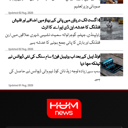
صوبائی وزیر تعلیم
Updated 02 Aug, 2026
4 اگست تک دریاؤں میں پانی کے بہاؤ میں اضافے اور فلیش
فلڈنگ کا خدشہ، این ڈی ایم اے کا الرٹ
راولپنڈی، جہلم، گوجرانوالہ سمیت نشیبی شہری علاقوں میں اربن
فلڈنگ اور بارش کا پانی جمع ہونے کا خدشہ ہے
Updated 02 Aug, 2026
فولڈ ایبل کے بعد اب رولیبل فون؟ سام سنگ کی نئی ڈیوائس نے
تہلکہ مچا دیا
سب سے زیادہ توجہ زیڈ نائن کوڈ نیم والی ڈیوائس نے حاصل کی
ہے
Updated 01 Aug, 2026