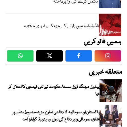
مکمل کرے گی، وزیر داخلہ
انڈونیشیا میں زلزلے کے جھٹکے، شہری خوفزدہ
ہمیں فالو کریں
WhatsApp
Twitter
Facebook
Faceboo
متعلقہ خبریں
پیٹرول مہنگا، ڈیزل سستا، حکومت نے نئی قیمتوں کا اعلان کر
دیا
پاکستان اور صومالیہ کا دفاعی تعاون مزید مضبوط بنانے پر
اتفاق، صومالی وزیر دفاع کی نیول اور ایئرہیڈ کوارٹرز آمد