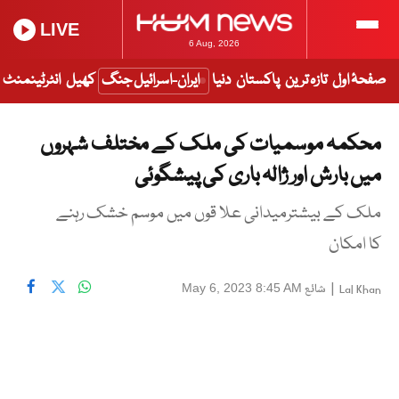
LIVE
6 Aug, 2026
صفحۂ اول
تازہ ترین
پاکستان
دنیا
ایران-اسرائیل جنگ
کھیل
انٹرٹینمنٹ
محکمہ موسمیات کی ملک کے مختلف شہروں
میں بارش اور ژالہ باری کی پیشگوئی
ملک کے بیشترمیدانی علا قوں میں موسم خشک رہنے
کا امکان
|
شائع
May 6, 2023 8:45 AM
Lal Khan