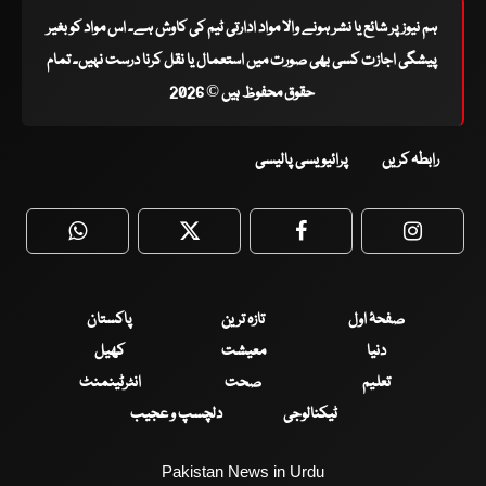
ہم نیوز پر شائع یا نشر ہونے والا مواد ادارتی ٹیم کی کاوش ہے۔ اس مواد کو بغیر
پیشگی اجازت کسی بھی صورت میں استعمال یا نقل کرنا درست نہیں۔ تمام
حقوق محفوظ ہیں © 2026
رابطہ کریں
پرائیویسی پالیسی
WhatsApp
Twitter
Facebook
Faceboo
صفحۂ اول
تازہ ترین
پاکستان
دنیا
معیشت
کھیل
تعلیم
صحت
انٹرٹینمنٹ
ٹیکنالوجی
دلچسپ و عجیب
Pakistan News in Urdu