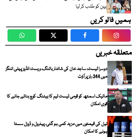
بہن کو طلب کر لیا
ہمیں فالو کریں
WhatsApp
Twitter
Facebook
Faceboo
متعلقہ خبریں
دوسرا ٹیسٹ، ساجد خان کی شاندار بالنگ، ویسٹ انڈیز پہلی اننگز
میں 344 رنز پر آؤٹ
مائیک اسمتھ کو قومی ٹیسٹ ٹیم کا بیٹنگ کوچ بنائے جانے کا
قوی امکان
تیل کی قیمتوں میں مزید کمی ہو گئی، پیٹرول و ڈیزل سستا
ہونے کا امکان