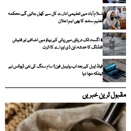
اسلام آباد میں تعلیمی ادارے کل سے کھل جائیں گے، محکمہ
تعلیم سندھ کا بھی اہم اعلان
4 اگست تک دریاؤں میں پانی کے بہاؤ میں اضافے اور فلیش
فلڈنگ کا خدشہ، این ڈی ایم اے کا الرٹ
فولڈ ایبل کے بعد اب رولیبل فون؟ سام سنگ کی نئی ڈیوائس نے
تہلکہ مچا دیا
مقبول ترین خبریں