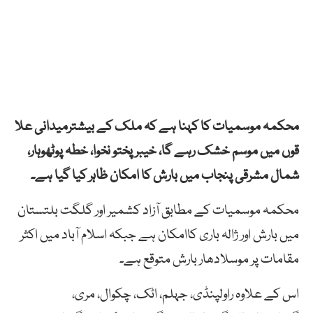
محکمہ موسمیات کا کہنا ہے کہ ملک کے بیشترمیدانی علا
قوں میں موسم خشک رہے گا، خیبر پختو نخوا، خطہ پوٹھوہار،
شمال مشرقی پنجاب میں بارش کا امکان ظاہر کیا گیا ہے۔
محکمہ موسمیات کے مطابق آزاد کشمیر اور گلگت بلتستان
میں بارش اور ژالہ باری کاامکان ہے جبکہ اسلام آباد میں اکثر
مقامات پر موسلادھار بارش متوقع ہے۔
اس کے علاوہ راولپنڈی، جہلم، اٹک، چکوال، مری،