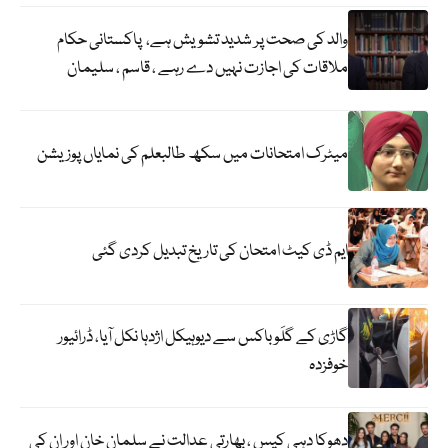
والد کی صحت پر شدید تشویش ہے، پاکستانی حکام
ملاقات کی اجازت نہیں دے رہے ، قاسم ، سلیمان
میٹرک امتحانات میں سکھ طالبعلم کی نمایاں پوزیشن
ایم ڈی کیٹ امتحان کی تاریخ تبدیل کردی گئی
گاڑی کے گلَو باکس سے دیوہیکل اژدہا نکل آیا، ڈرائیور
خوفزدہ
دھوکا دہی کیس ، بھارتی عدالت نے سلمان خان اور ان کی