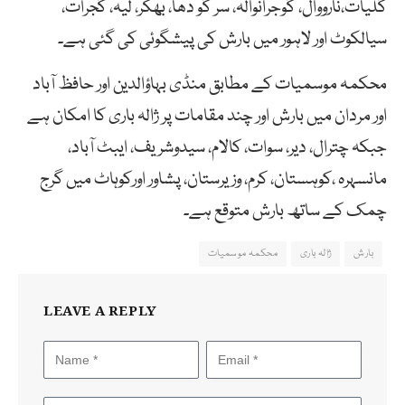
گلیات،نارووال، گوجرانوالہ، سر گو دھا، بھکر، لیہ، گجرات،
سیالکوٹ اور لاہور میں بارش کی پیشگوئی کی گئی ہے۔
محکمہ موسمیات کے مطابق منڈی بہاؤالدین اور حافظ آباد
اور مردان میں بارش اور چند مقامات پر ژالہ باری کا امکان ہے
جبکہ چترال، دیر، سوات، کالام، سیدوشریف، ایبٹ آباد،
مانسہرہ ،کوہستان، کرم، وزیرستان، پشاور اورکوہاٹ میں گرج
چمک کے ساتھ بارش متوقع ہے۔
بارش
ژالہ باری
محکمہ موسمیات
LEAVE A REPLY