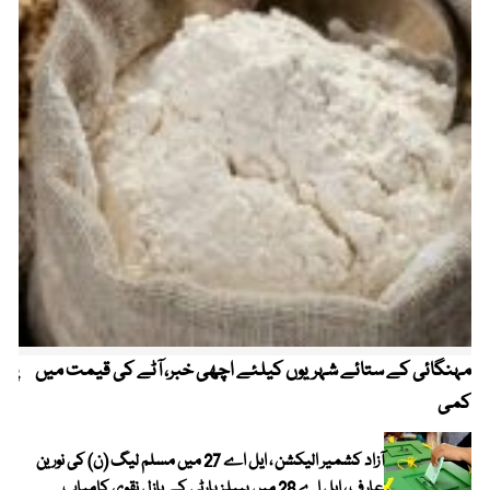
مہنگائی کے ستائے شہریوں کیلئے اچھی خبر، آٹے کی قیمت میں
پیٹ
کمی
آزاد کشمیر الیکشن ، ایل اے 27 میں مسلم لیگ (ن) کی نورین
عارف ، ایل اے 28 میں پیپلز پارٹی کے بازل نقوی کامیاب