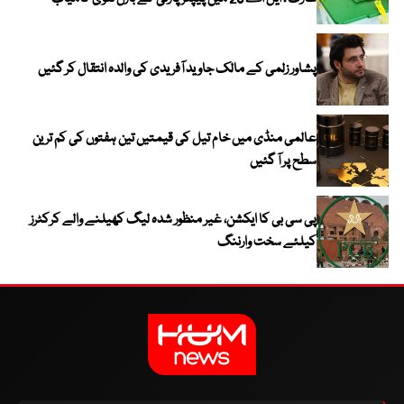
پشاور زلمی کے مالک جاوید آفریدی کی والدہ انتقال کر گئیں
عالمی منڈی میں خام تیل کی قیمتیں تین ہفتوں کی کم ترین
سطح پر آ گئیں
پی سی بی کا ایکشن، غیر منظور شدہ لیگ کھیلنے والے کرکٹرز
کیلئے سخت وارننگ